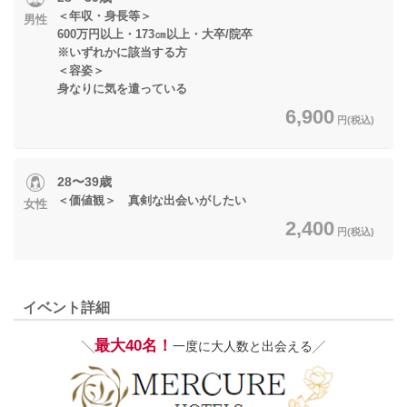
＜年収・身長等＞
男性
600万円以上・173㎝以上・大卒/院卒
※いずれかに該当する方
＜容姿＞
身なりに気を遣っている
6,900
円(税込)
28〜39歳
＜価値観＞ 真剣な出会いがしたい
女性
2,400
円(税込)
イベント詳細
最大40名！
╲
一度に大人数と出会える╱