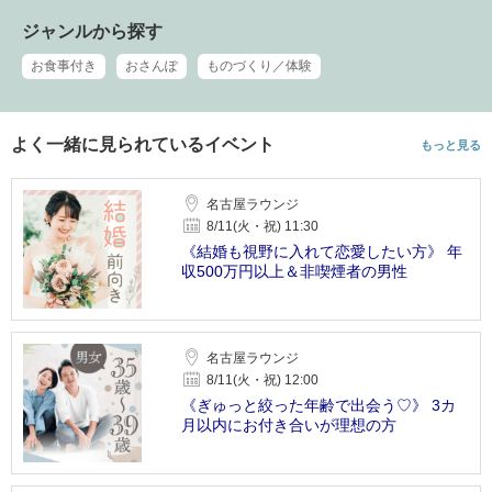
ジャンルから探す
お食事付き
おさんぽ
ものづくり／体験
よく一緒に見られているイベント
もっと見る
名古屋ラウンジ
8/11(火・祝) 11:30
《結婚も視野に入れて恋愛したい方》 年
収500万円以上＆非喫煙者の男性
名古屋ラウンジ
8/11(火・祝) 12:00
《ぎゅっと絞った年齢で出会う♡》 3カ
月以内にお付き合いが理想の方