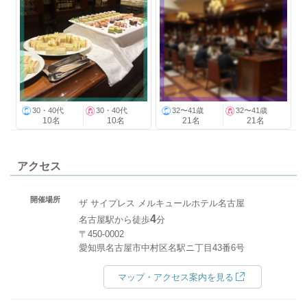
30・40代
30・40代
32〜41歳
32〜41歳
10名
10名
21名
21名
アクセス
開催場所
ザ サイプレス メルキュールホテル名古屋
4
名古屋駅から徒歩
分
〒450-0002
愛知県名古屋市中村区名駅ニ丁目43番6号
マップ・アクセス案内を見る