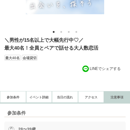
1
2
3
4
＼男性が15名以上で大幅先行中♡／
最大40名！全員とペアで話せる大人数恋活
最大40名
会場貸切
LINEでシェアする
参加条件
イベント詳細
当日の流れ
アクセス
注意事項
参加条件
28〜39歳