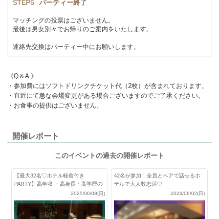
STEP6
パーティー終了
マッチングの投票はございません。
最後は男女別々でお帰りのご案内をいたします。
連絡先交換はパーティー中にお願いします。
《Q＆A 》
・参加費にはソフトドリンクチケット代（2枚）が含まれております。
・直近にて急な会場変更がある場合ございますのでご了承ください。
・お食事の提供はございません。
開催レポート
このイベントの過去の開催レポート
【最大32名♡ホテル軽食付き
42名が参加！全員とペアで話せるホ
PARTY】高年収 ・高身長・高学歴の
テルで大人数恋活♡
男性限定
2025/06/08(日)
2024/06/02(日)