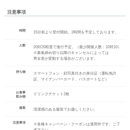
注意事項
時間
15分前より受付開始。2時間を予定しております。
人数
20対20程度で進行予定。（最少開催人数：10対10）
※募集締め切り以降のキャンセルによっては
男女差が変動する場合がございます。
持ち物
スマートフォン・顔写真付きの身分証（運転免許
証、マイナンバーカード、パスポートなど）
お食事
ドリンクチケット2枚
飲み物
服装
清潔感のある服装でお越しください。
注意事項
※各種キャンペーン・クーポンは適用外です、ご了
承下さい。