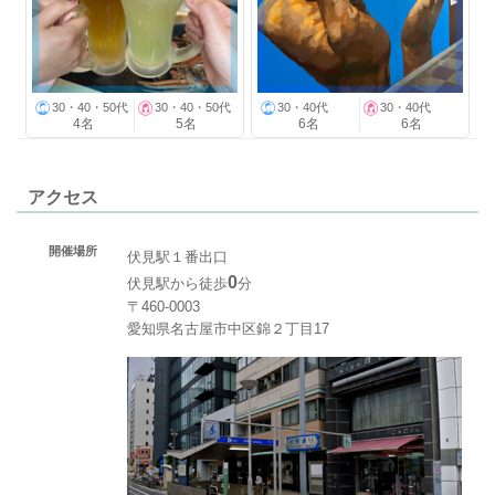
30・40・50代
30・40・50代
30・40代
30・40代
4名
5名
6名
6名
アクセス
開催場所
伏見駅１番出口
0
伏見駅から徒歩
分
〒460-0003
愛知県名古屋市中区錦２丁目17