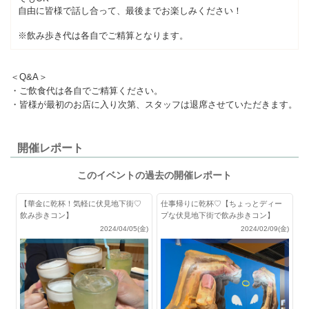
自由に皆様で話し合って、最後までお楽しみください！
※飲み歩き代は各自でご精算となります。
＜Q&A＞
・ご飲食代は各自でご精算ください。
・皆様が最初のお店に入り次第、スタッフは退席させていただきます。
開催レポート
このイベントの過去の開催レポート
【華金に乾杯！気軽に伏見地下街♡
仕事帰りに乾杯♡【ちょっとディー
飲み歩きコン】
プな伏見地下街で飲み歩きコン】
2024/04/05(金)
2024/02/09(金)