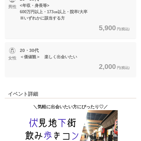
<年収・身長等>
男性
600万円以上・173㎝以上・院卒/大卒
※いずれかに該当する方
5,900
円(税込)
20・30代
＜価値観＞ 楽しく出会いたい
女性
2,000
円(税込)
イベント詳細
＼気軽に出会いたい方にぴったり♡／