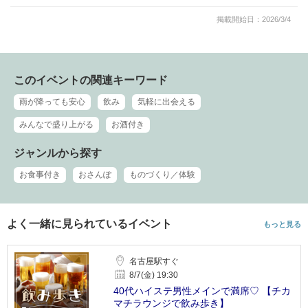
掲載開始日：2026/3/4
このイベントの関連キーワード
雨が降っても安心
飲み
気軽に出会える
みんなで盛り上がる
お酒付き
ジャンルから探す
お食事付き
おさんぽ
ものづくり／体験
よく一緒に見られているイベント
もっと見る
名古屋駅すぐ
8/7(金) 19:30
40代ハイステ男性メインで満席♡ 【チカ
マチラウンジで飲み歩き】