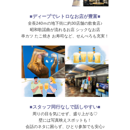
■ディープでレトロなお店が豊富■
全長240ｍの地下街に約30店舗の飲食店♪
昭和歌謡曲が流れるお店 シックなお店
串カツ たこ焼き お寿司など、せんべろも充実！
■スタッフ同行なしで話しやすい■
周りの目を気にせず、盛り上がる♡
壁には写真映えスポットも！
会話のネタに困らず、ひとり参加でも安心♪