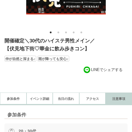
1
2
3
4
5
開催確定＼30代のハイステ男性メイン／
【伏見地下街♡華金に飲み歩きコン】
仲が自然と深まる♪
雨が降っても安心♪
LINEでシェアする
参加条件
イベント詳細
当日の流れ
アクセス
注意事項
参加条件
20・30代