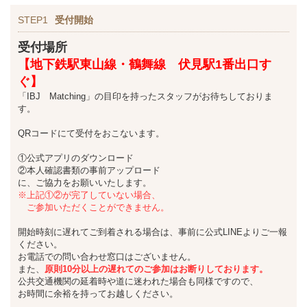
STEP1
受付開始
受付場所
【地下鉄駅東山線・鶴舞線 伏見駅1番出口す
ぐ
】
「IBJ Matching」の目印を持ったスタッフがお待ちしておりま
す。
QRコードにて受付をおこないます。
①公式アプリのダウンロード
②本人確認書類の事前アップロード
に、ご協力をお願いいたします。
※上記①②が完了していない場合、
ご参加いただくことができません。
開始時刻に遅れてご到着される場合は、事前に公式LINEよりご一報
ください。
お電話での問い合わせ窓口はございません。
また、
原則10分以上の遅れてのご参加はお断りしております。
公共交通機関の延着時や道に迷われた場合も同様ですので、
お時間に余裕を持ってお越しください。