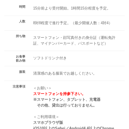
時間
15分前より受付開始。1時間15分程度を予定。
人数
8対8程度で進行予定。（最少開催人数：4対4）
持ち物
スマートフォン・顔写真付きの身分証（運転免許
証、マイナンバーカード、パスポートなど）
お食事
ソフトドリンク付き
飲み物
服装
清潔感のある服装でお越しください。
注意事項
＜お願い＞
スマートフォンを持参下さい。
※スマートフォン、タブレット、充電器
その他、貸出は行っておりません。
＜ご利用環境＞
スマホブラウザ版
iOS10以上のSafari／Android4.4以上のChrome