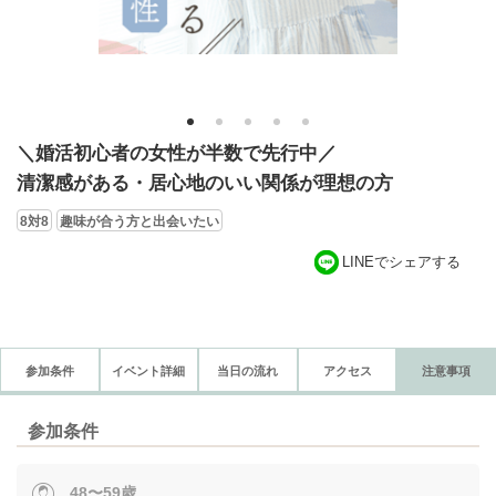
1
2
3
4
5
＼婚活初心者の女性が半数で先行中／
清潔感がある・居心地のいい関係が理想の方
8対8
趣味が合う方と出会いたい
LINEでシェアする
参加条件
イベント詳細
当日の流れ
アクセス
注意事項
参加条件
48〜59歳