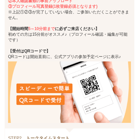
②本人確認書類の事前アップロード
③プロフィール写真登録(1枚登録必須となります)
※上記①②③が完了していない場合、ご参加いただくことができま
せん。
【開始時間
5～10分前まで
に必ずご来店ください】
初めての方は15分前がオススメ♪（プロフィール確認・編集が可能
です）
【受付はQRコードで】
QRコードは開始直前に、公式アプリの参加予定ページに表示♪
STEP2
トークタイムスタート