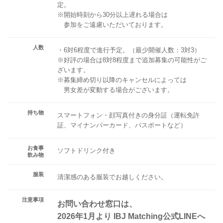
定。
※開始時刻から30分以上遅れる場合は
参加をご遠慮いただいております。
人数
・6対6程度で進行予定。（最少開催人数：3対3）
※好評の場合は8対8程度まで追加募集の可能性がご
ざいます。
※募集締め切り以降のキャンセルによっては
男女差が変動する場合がございます。
持ち物
スマートフォン・顔写真付きの身分証（運転免許
証、マイナンバーカード、パスポートなど）
お食事
ソフトドリンク付き
飲み物
服装
清潔感のある服装でお越しください。
注意事項
お問い合わせ窓口は、
2026年1月より IBJ Matching公式LINEへ