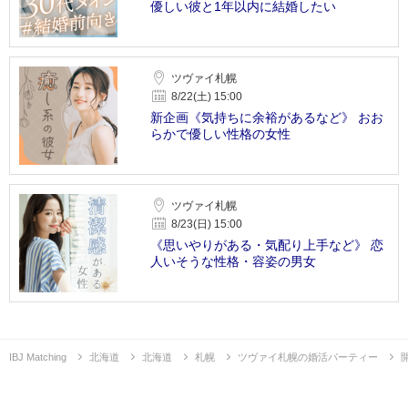
優しい彼と1年以内に結婚したい
ツヴァイ札幌
8/22(土) 15:00
新企画《気持ちに余裕があるなど》 おお
らかで優しい性格の女性
ツヴァイ札幌
8/23(日) 15:00
《思いやりがある・気配り上手など》 恋
人いそうな性格・容姿の男女
IBJ Matching
北海道
北海道
札幌
ツヴァイ札幌の婚活パーティー