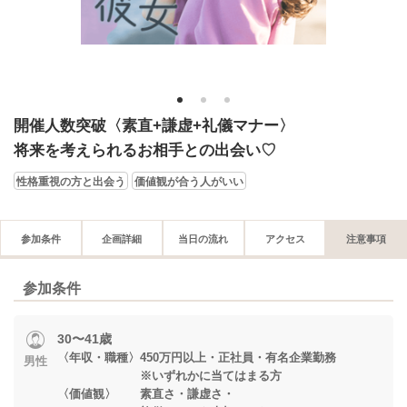
1
2
3
開催人数突破〈素直+謙虚+礼儀マナー〉
将来を考えられるお相手との出会い♡
性格重視の方と出会う
価値観が合う人がいい
参加条件
企画詳細
当日の流れ
アクセス
注意事項
参加条件
30〜41歳
〈年収・職種〉450万円以上・正社員・有名企業勤務
男性
※いずれかに当てはまる方
〈価値観〉 素直さ・謙虚さ・