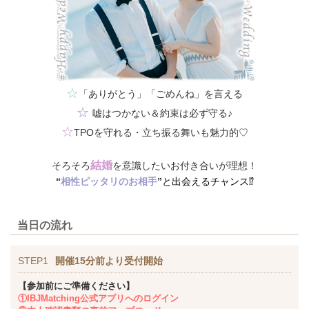
☆
「ありがとう」「ごめんね」を言える
☆
嘘はつかない＆約束は必ず守る♪
☆
TPOを守れる・立ち振る舞いも魅力的♡
結婚
そろそろ
を意識したいお付き合いが理想！
“
相性ピッタリのお相手
”
と出会えるチャンス⁉
当日の流れ
STEP1
開催15分前より受付開始
【参加前にご準備ください】
①IBJMatching公式アプリへのログイン