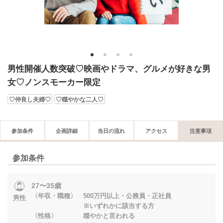
1
2
3
4
男性開催人数突破♡映画やドラマ、グルメが好きな男
女♡ノンスモーカー限定
♡仲良し夫婦♡
♡穏やかな二人♡
参加条件
企画詳細
当日の流れ
アクセス
注意事項
参加条件
27〜35歳
〈年収・職種〉 500万円以上・公務員・正社員
男性
※いずれかに該当する方
〈性格〉 穏やかと言われる