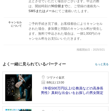
止とさせていただく場合がございます。中止の際
は、開始時刻の
90分前まで
に、ご登録の連絡先へ
SMSまたはメール
にてご連絡いたします。
キャンセル
ご予約手続き完了後、お客様都合によりキャンセル
について
された場合、参加費と同額のキャンセル料が発生し
ます。無料で申込された場合は、一律1,000円のキ
ャンセル料をお支払いいただきます。
掲載開始日：2025/3/21
よく一緒に見られているパーティー
もっと見る
ツヴァイ金沢
8/8(土) 13:00
《年収500万円以上/公務員などの高身長
男性》真剣な出会いをお探しの男女限定