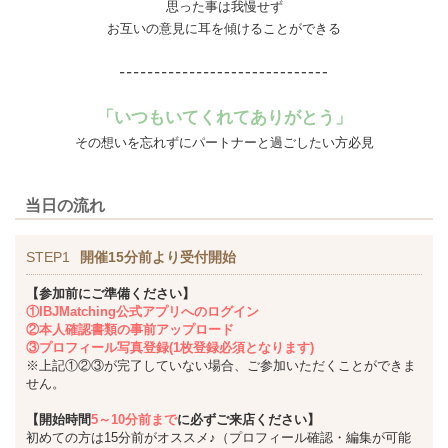
思った事は我慢せず
お互いの意見に耳を傾けることができる
「いつもいてくれてありがとう」
その想いを忘れずにパートナーと過ごしたい方必見
当日の流れ
STEP1
開催15分前より受付開始
【参加前にご準備ください】
①IBJMatching公式アプリへのログイン
②本人確認書類の事前アップロード
③プロフィール写真登録(1枚登録必須となります)
※上記①②③が完了していない場合、ご参加いただくことができま
せん。
【開始時間
5～10分前まで
に必ずご来店ください】
初めての方は15分前がオススメ♪（プロフィール確認・編集が可能