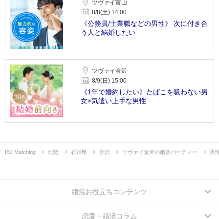
ツヴァイ富山
8/8(土) 14:00
《公務員/士業職などの男性》 次に付き合
う人と結婚したい
ツヴァイ金沢
8/9(日) 15:00
《1年で婚約したい》たばこを吸わない男
女×気遣い上手な男性
IBJ Matching
北陸
石川県
金沢
ツヴァイ金沢の婚活パーティー
男
婚活お役立ちコンテンツ
恋愛・婚活コラム