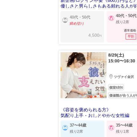
新企画/ログイン不要《600万円など
優しさと男らしさもある頼れる人が
40代・50代
40代・50代
残り2席
締め切り
通常価格
4,500
円
早割
8/29(土)
15:00〜16:30
ツヴァイ金沢
個室6対6
価値観が合う人が
《容姿を褒められる方》
気配り上手・おしとやかな女性編
37〜44歳
35〜44歳
残り2席
残り1席