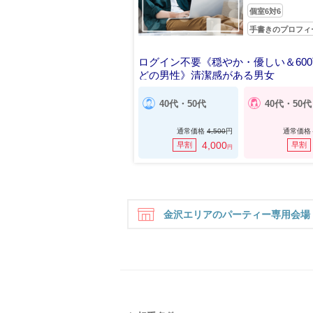
個室6対6
手書きのプロフィ
ログイン不要《穏やか・優しい＆60
どの男性》清潔感がある男女
40代・50代
40代・50代
通常価格
4,500
円
通常価格
4,000
早割
早割
円
金沢エリアのパーティー専用会場