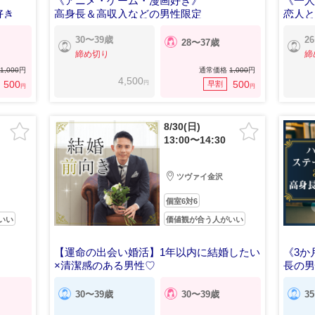
》
《アニメ・ゲーム・漫画好き》
《一
好き
高身長＆高収入などの男性限定
恋人
30〜39歳
2
28〜37歳
締め切り
締
1,000
円
通常価格
1,000
円
4,500
円
500
500
早割
円
円
8/30(日)
13:00〜14:30
ツヴァイ金沢
個室6対6
いい
価値観が合う人がいい
【運命の出会い婚活】1年以内に結婚したい
《3か
×清潔感のある男性♡
長の
30〜39歳
30〜39歳
3