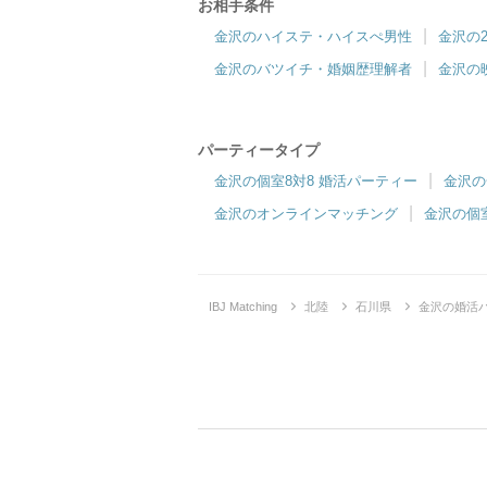
お相手条件
ツヴァイ金沢
金沢のハイステ・ハイスぺ男性
金沢の
マッチング率重視♪価値観重視の出会いをお届
金沢のバツイチ・婚姻歴理解者
金沢の
け！
パーティータイプ
金沢の個室8対8 婚活パーティー
金沢の
金沢のオンラインマッチング
金沢の個
IBJ Matching
北陸
石川県
金沢の婚活