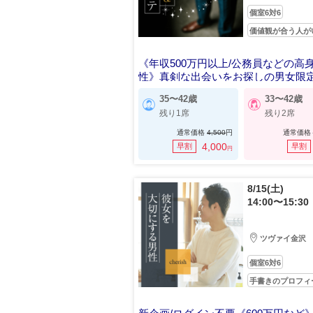
個室6対6
価値観が合う人が
《年収500万円以上/公務員などの高
性》真剣な出会いをお探しの男女限
35〜42歳
33〜42歳
残り1席
残り2席
通常価格
4,500
円
通常価格
4,000
早割
早割
円
8/15(土)
14:00〜15:30
ツヴァイ金沢
個室6対6
手書きのプロフィ