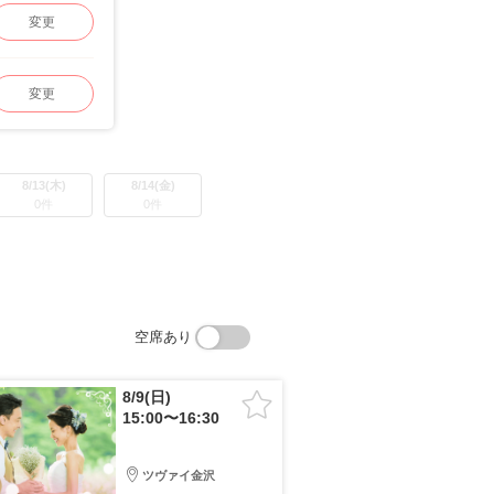
変更
変更
8/13(木)
8/14(金)
0件
0件
空席あり
8/9(日)
15:00〜16:30
ツヴァイ金沢