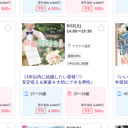
1,000
円
通常価格
4,500
円
通常価格
1,000
円
500
4,000
500
早割
早割
円
円
円
9/12(土)
14:00〜15:30
ツヴァイ金沢
個室6対6
1年以内に結婚
《1年以内に結婚したい皆様♡》
《い
安定収入＆家庭を大切にできる男性♪
年収5
27〜34歳
25〜34歳
4
1,000
円
通常価格
4,500
円
通常価格
1,000
円
500
4,000
500
早割
早割
円
円
円