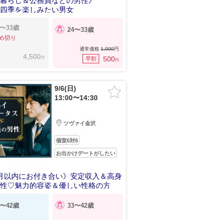
人暮らし＆公務員などの男性》
と四季を楽しみたい男女
6〜33歳
24〜33歳
め切り
通常価格
1,000
円
4,500
円
500
早割
円
9/6(日)
13:00〜14:30
ツヴァイ金沢
個室6対6
お出かけデートがしたい
月以内にお付き合い》安定収入＆高身
男性♡魅力的容姿＆優しい性格の方
5〜42歳
33〜42歳