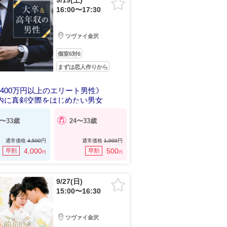
9/19(土)
16:00〜17:30
ツヴァイ金沢
個室6対6
まずは恋人作りから
400万円以上のエリート男性》
内に真剣交際をはじめたい男女
6〜33歳
24〜33歳
通常価格
4,500
円
通常価格
1,000
円
4,000
500
早割
早割
円
円
9/27(日)
15:00〜16:30
ツヴァイ金沢