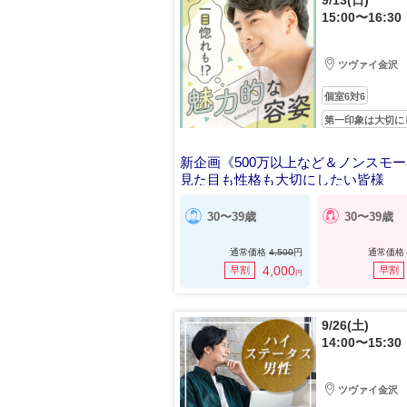
9/13(日)
15:00〜16:30
ツヴァイ金沢
個室6対6
第一印象は大切に
新企画《500万以上など＆ノンスモ
見た目も性格も大切にしたい皆様
30〜39歳
30〜39歳
通常価格
4,500
円
通常価格
4,000
早割
早割
円
9/26(土)
14:00〜15:30
ツヴァイ金沢