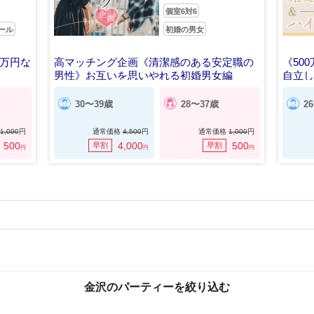
個室6対6
ール
初婚の男女
0万円な
高マッチング企画《清潔感のある安定職の
《50
男性》お互いを思いやれる初婚男女編
自立し
30〜39歳
28〜37歳
2
1,000
円
通常価格
4,500
円
通常価格
1,000
円
500
4,000
500
早割
早割
円
円
円
金沢のパーティーを絞り込む