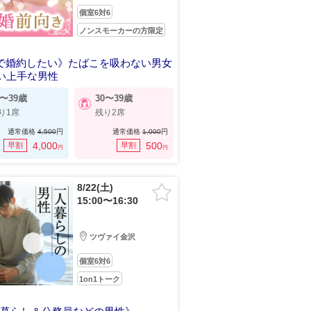
個室6対6
ノンスモーカーの方限定
で婚約したい》たばこを吸わない男女
い上手な男性
0〜39歳
30〜39歳
り1席
残り2席
通常価格
4,500
円
通常価格
1,000
円
4,000
500
早割
早割
円
円
8/22(土)
15:00〜16:30
ツヴァイ金沢
個室6対6
1on1トーク