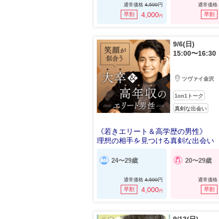
通常価格
4,500
円
通常価格
4,000
早割
早割
円
9/6(日)
15:00〜16:30
ツヴァイ金沢
1on1トーク
真剣な出会い
《若きエリート＆高学歴の男性》
理想の相手を見つける真剣な出会い
24〜29歳
20〜29歳
通常価格
4,500
円
通常価格
4,000
早割
早割
円