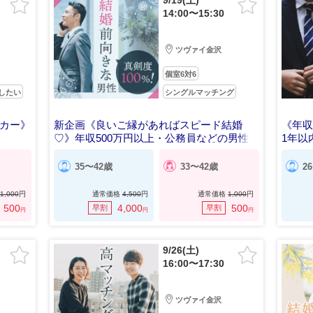
9/19(土)
14:00〜15:30
ツヴァイ金沢
個室6対6
したい
シングルマッチング
ーカー》
新企画《良いご縁があればスピード結婚
《年収
♡》年収500万円以上・公務員などの男性
1年以
35〜42歳
33〜42歳
2
1,000
円
通常価格
4,500
円
通常価格
1,000
円
500
4,000
500
早割
早割
円
円
円
9/26(土)
16:00〜17:30
ツヴァイ金沢