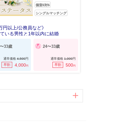
個室6対6
シングルマッチング
0万円以上/公務員など》
ている男性と1年以内に結婚
6〜33歳
24〜33歳
通常価格
4,500
円
通常価格
1,000
円
4,000
500
早割
早割
円
円