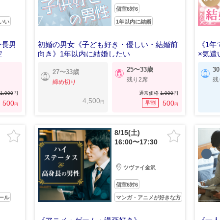
個室6対6
いい
1年以内に結婚
身長男
初婚の男女《子ども好き・優しい・結婚前
《1年
定
向き》1年以内に結婚したい
×気遣
25〜33歳
3
27〜33歳
残り2席
残
締め切り
1,000
円
通常価格
1,000
円
4,500
円
500
500
早割
円
円
8/15(土)
16:00〜17:30
ツヴァイ金沢
個室6対6
ール
マンガ・アニメが好きな方