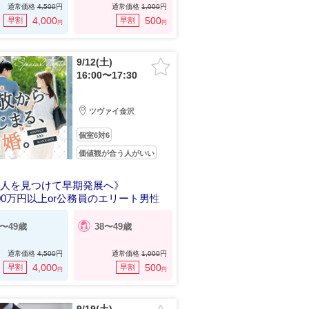
通常価格
4,500
円
通常価格
1,000
円
4,000
500
早割
早割
円
円
9/12(土)
16:00〜17:30
ツヴァイ金沢
個室6対6
価値観が合う人がいい
い人を見つけて早期発展へ》
00万円以上or公務員のエリート男性
0〜49歳
38〜49歳
通常価格
4,500
円
通常価格
1,000
円
4,000
500
早割
早割
円
円