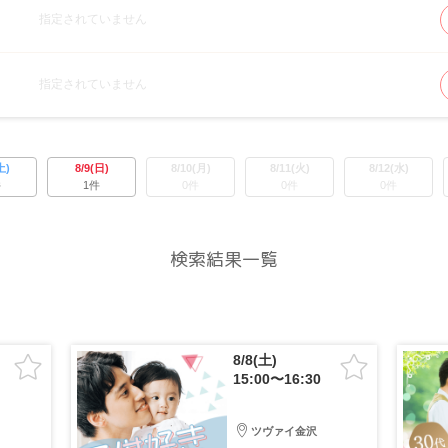
指定されていません
指定されていません
土)
8/9(日)
8/10(月)
8/11(火)
8/12(水)
件
1件
0件
0件
0件
検索結果一覧
8/8(土)
15:00〜16:30
ツヴァイ金沢