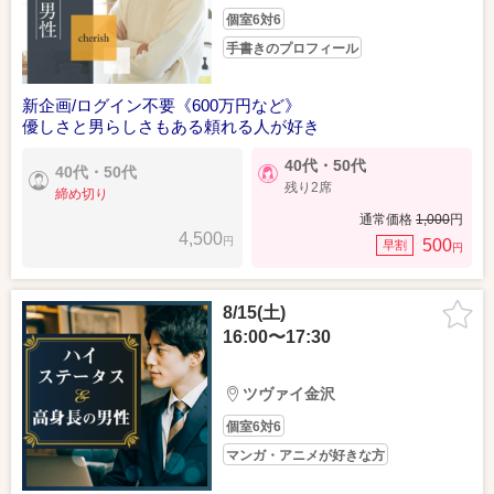
個室6対6
手書きのプロフィール
新企画/ログイン不要《600万円など》
優しさと男らしさもある頼れる人が好き
40代・50代
40代・50代
残り2席
締め切り
通常価格
1,000
円
4,500
円
500
早割
円
8/15(土)
16:00〜17:30
ツヴァイ金沢
個室6対6
マンガ・アニメが好きな方