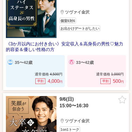
ツヴァイ金沢
個室6対6
お出かけデートがしたい
《3か月以内にお付き合い》安定収入＆高身長の男性♡魅力
的容姿＆優しい性格の方
35〜42歳
33〜42歳
通常価格
4,500
円
通常価格
1,000
円
4,000
500
早割
早割
円
円
9/6(日)
15:00〜16:30
ツヴァイ金沢
1on1トーク