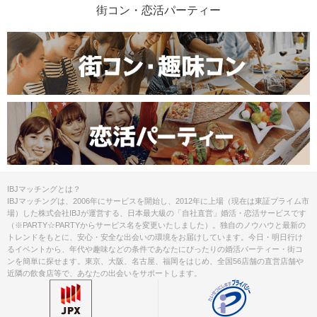
街コン・恋活パーティー
IBJマッチングとは？
IBJマッチングは、2006年にサービスを開始し、2012年に上場（現在は東証プライム市
場）した株式会社IBJが運営する、日本最大級の「自社直営」婚活・恋活サービスです
（※PARTY☆PARTYからサービス名を変更いたしました）。独自のノウハウと最新の
トレンドをもとに、安心・安全な出会いの環境をお届けしています。今日・明日行け
るイベントから、年代や趣味などの条件であなたにぴったりの婚活パーティー・街コ
ンを簡単に探せます。東京、大阪、名古屋、福岡をはじめ、全国56店舗の直営店舗や
近隣の飲食店等で、あなたの出会いをサポートします。