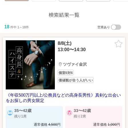
検索結果一覧
18
件中 1～18件
空席あり
8/8(土)
13:00〜14:30
GoogleMapで見る
詳しい行き方を見る
ツヴァイ金沢
個室6対6
金沢駅東口を出てエスカレーターを降り、地下道を本町方面へお進
価値観が合う人がいい
みいただき、つきあたり右手のポルテ金沢（ホテル日航金沢）の オ
フィスエレベーターにて6階までお越しください。
《年収500万円以上/公務員などの高身長男性》真剣な出会い
《お近くの有料駐車場情報》
をお探しの男女限定
ポルテ金沢駐車場：〒920-0853 金沢市本町2-15-1
※駐車料金はお客さま負担となります。予めご了承ください。
35〜42歳
33〜42歳
残り1席
残り2席
通常価格
4,500
円
通常価格
1,000
円