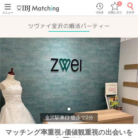
0
りれき
お気に入り
さがす
メニュー
ツヴァイ金沢の婚活パーティー
金沢駅東口 徒歩で2分
マッチング率重視♪価値観重視の出会いを