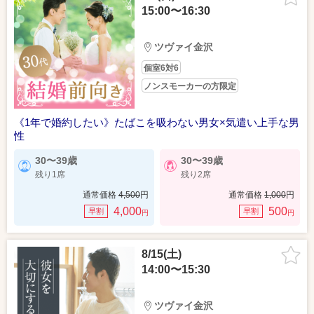
15:00〜16:30
ツヴァイ金沢
個室6対6
ノンスモーカーの方限定
《1年で婚約したい》たばこを吸わない男女×気遣い上手な男
性
30〜39歳
30〜39歳
残り1席
残り2席
通常価格
4,500
円
通常価格
1,000
円
4,000
500
早割
早割
円
円
8/15(土)
14:00〜15:30
ツヴァイ金沢