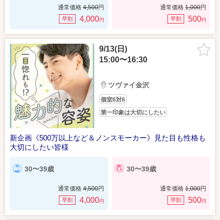
通常価格
4,500
円
通常価格
1,000
円
4,000
500
早割
早割
円
円
9/13(日)
15:00〜16:30
ツヴァイ金沢
個室6対6
第一印象は大切にしたい
新企画《500万以上など＆ノンスモーカー》見た目も性格も
大切にしたい皆様
30〜39歳
30〜39歳
通常価格
4,500
円
通常価格
1,000
円
4,000
500
早割
早割
円
円