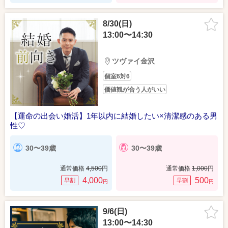
8/30(日)
13:00〜14:30
ツヴァイ金沢
個室6対6
価値観が合う人がいい
【運命の出会い婚活】1年以内に結婚したい×清潔感のある男
性♡
30〜39歳
30〜39歳
通常価格
4,500
円
通常価格
1,000
円
4,000
500
早割
早割
円
円
9/6(日)
13:00〜14:30