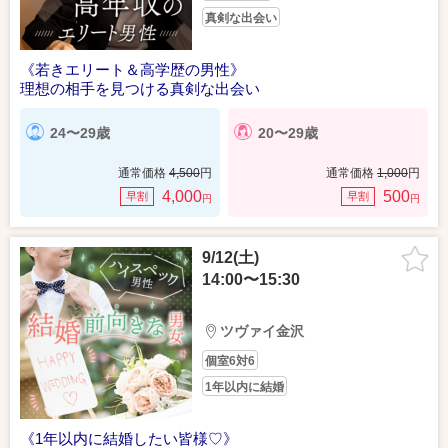
真剣な出会い
《若きエリート＆高学歴の男性》
理想の相手を見つける真剣な出会い
24〜29歳
20〜29歳
通常価格
4,500
円
通常価格
1,000
円
4,000
500
早割
早割
円
円
9/12(土)
14:00〜15:30
ツヴァイ金沢
個室6対6
1年以内に結婚
《1年以内に結婚したい皆様♡》