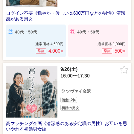
ログイン不要《穏やか・優しい＆600万円などの男性》清潔
感がある男女
40代・50代
40代・50代
通常価格
4,500
円
通常価格
1,000
円
4,000
500
早割
早割
円
円
9/26(土)
16:00〜17:30
ツヴァイ金沢
個室6対6
初婚の男女
高マッチング企画《清潔感のある安定職の男性》お互いを思
いやれる初婚男女編