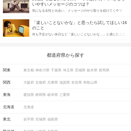
格的に始めようとしている方は、女性が異性を求めて出すサイン
いやすいメッセージのコツは？
をしっかりと理解し、正しい行動に移せるかどうかが重要。 この
気になる女性と出会い、メッセージのやり取りを続けてく中で
記事では、女性が話しかけて欲しい時に出すサインとその心理を
「この人いいな」と感じたら、次はデートに誘いたくなるもの。
詳しく解説した後、婚活イベントで実際にサインを受け取った場
しかし、中には「どう誘ったらいいの？」とお困りの男性もいら
合にどのような行動に繋げるべきかをご紹介していきます。
「楽しいことないかな」と思ったら試してほしい16
っしゃるのではないでしょうか。 そこで今回は、男性から女性へ
のこと
送るLINEでのデートの誘い方のコツをご紹介します。例文も混じ
何も予定がない休日など「楽しいことないかな…」と感じたこと
えながら解説するので、ぜひ参考にしてください。
がある人もいるのでは？ 日常が退屈に感じるなら、いますぐ楽し
いことを始めましょう！ いますぐ楽しい気分になれる対処法か
ら、恋愛・自分磨き・趣味などジャンル別の楽しいことまで、16
の楽しいことアイデアを集めました♪ いままさに楽しいことを探し
都道府県から探す
ている方は必見です。
関東
東京都
神奈川県
千葉県
埼玉県
茨城県
栃木県
群馬県
関西
大阪府
京都府
兵庫県
滋賀県
奈良県
和歌山県
東海
愛知県
静岡県
岐阜県
三重県
北海道
北海道
東北
岩手県
宮城県
福島県