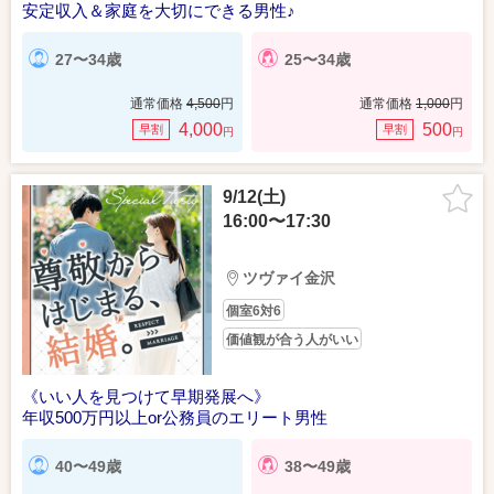
安定収入＆家庭を大切にできる男性♪
27〜34歳
25〜34歳
通常価格
4,500
円
通常価格
1,000
円
4,000
500
早割
早割
円
円
9/12(土)
16:00〜17:30
ツヴァイ金沢
個室6対6
価値観が合う人がいい
《いい人を見つけて早期発展へ》
年収500万円以上or公務員のエリート男性
40〜49歳
38〜49歳