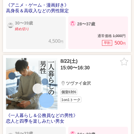
《アニメ・ゲーム・漫画好き》
高身長＆高収入などの男性限定
30〜39歳
28〜37歳
締め切り
通常価格
1,000
円
4,500
円
500
早割
円
8/22(土)
15:00〜16:30
ツヴァイ金沢
個室6対6
1on1トーク
《一人暮らし＆公務員などの男性》
恋人と四季を楽しみたい男女
26〜33歳