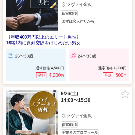
ツヴァイ金沢
個室6対6
まずは恋人作りから
《年収400万円以上のエリート男性》
1年以内に真剣交際をはじめたい男女
26〜33歳
24〜33歳
通常価格
4,500
円
通常価格
1,000
円
4,000
500
早割
早割
円
円
9/26(土)
14:00〜15:30
ツヴァイ金沢
個室6対6
手書きのプロフィール