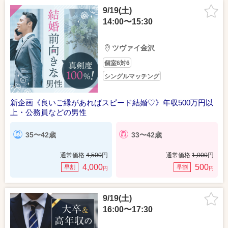
9/19(土)
14:00〜15:30
ツヴァイ金沢
個室6対6
シングルマッチング
新企画《良いご縁があればスピード結婚♡》年収500万円以
上・公務員などの男性
35〜42歳
33〜42歳
通常価格
4,500
円
通常価格
1,000
円
4,000
500
早割
早割
円
円
9/19(土)
16:00〜17:30