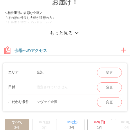
お届け！
＼相性重視の多彩な企画／
「ほのぼの仲良し夫婦が理想の方」
「お仕事を頑張っている方」など、
同じ価値観を持った方との出会いをお届けします！
もっと見る
＼高マッチング率のスマホdeパーティー／
業界初の自社システムを使用した特別なパーティー。
詳細プロフィールには趣味やペットなどの写真も登録可能♪
会場へのアクセス
お相手のプロフィールは何度でも見返しできます♡
金沢
エリア
変更
指定されていません
日付
変更
ツヴァイ金沢
こだわり条件
変更
すべて
8/7(金)
8/8(土)
8/9(日)
8/10(
3件
0件
2件
1件
0件