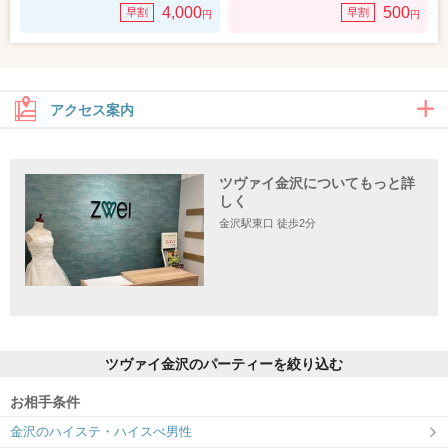
4,000
500
早割
早割
円
円
アクセス案内
ツヴァイ金沢についてもっと詳
住所
しく
金沢駅東口 徒歩2分
〒920-0853 石川県金沢市本町2-15-1ポルテ金沢6階（※金沢駅【東
口】を出てエスカレーターを降り、地下道を本町方面へお進みいた
だき、つきあたり右手のポルテ金沢のオフィスエレベーターにて6
階までお越しください。）
ツヴァイ金沢のパーティーを絞り込む
お相手条件
金沢のハイステ・ハイスぺ男性