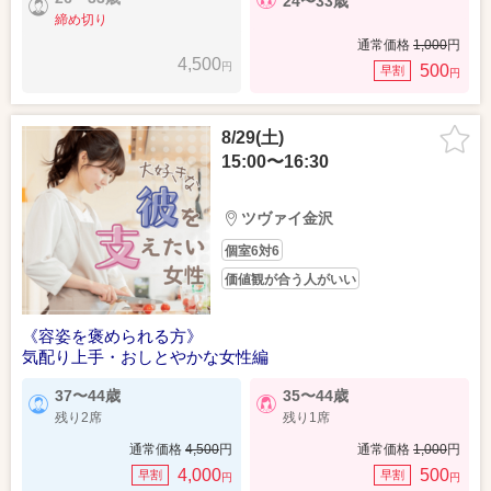
24〜33歳
締め切り
通常価格
1,000
円
4,500
円
500
早割
円
8/29(土)
15:00〜16:30
ツヴァイ金沢
個室6対6
価値観が合う人がいい
《容姿を褒められる方》
気配り上手・おしとやかな女性編
37〜44歳
35〜44歳
残り2席
残り1席
通常価格
4,500
円
通常価格
1,000
円
4,000
500
早割
早割
円
円