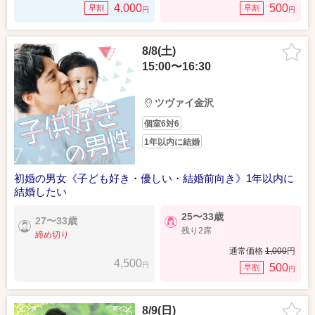
4,000
500
早割
早割
円
円
8/8(土)
15:00〜16:30
ツヴァイ金沢
個室6対6
1年以内に結婚
初婚の男女《子ども好き・優しい・結婚前向き》1年以内に
結婚したい
25〜33歳
27〜33歳
残り2席
締め切り
通常価格
1,000
円
4,500
円
500
早割
円
8/9(日)