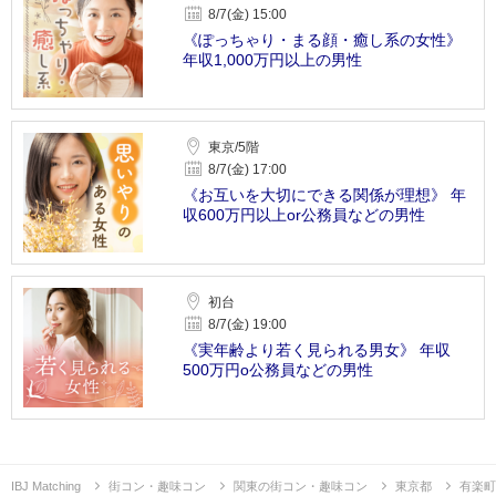
8/7(金) 15:00
《ぽっちゃり・まる顔・癒し系の女性》
年収1,000万円以上の男性
東京/5階
8/7(金) 17:00
《お互いを大切にできる関係が理想》 年
収600万円以上or公務員などの男性
初台
8/7(金) 19:00
《実年齢より若く見られる男女》 年収
500万円o公務員などの男性
IBJ Matching
街コン・趣味コン
関東の街コン・趣味コン
東京都
有楽町