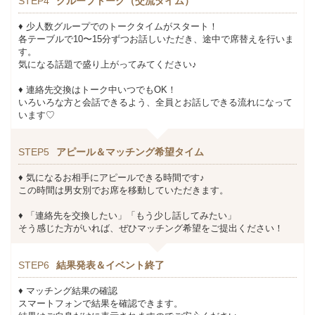
STEP4
グループトーク（交流タイム）
♦ 少人数グループでのトークタイムがスタート！
各テーブルで10〜15分ずつお話しいただき、途中で席替えを行いま
す。
気になる話題で盛り上がってみてください♪
♦ 連絡先交換はトーク中いつでもOK！
いろいろな方と会話できるよう、全員とお話しできる流れになって
います♡
STEP5
アピール＆マッチング希望タイム
♦ 気になるお相手にアピールできる時間です♪
この時間は男女別でお席を移動していただきます。
♦ 「連絡先を交換したい」「もう少し話してみたい」
そう感じた方がいれば、ぜひマッチング希望をご提出ください！
STEP6
結果発表＆イベント終了
♦ マッチング結果の確認
スマートフォンで結果を確認できます。