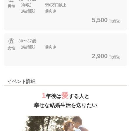
〈年収〉 550万円以上
男性
（結婚観〉 前向き
5,500
円(税込)
30〜37歳
（結婚観〉 前向き
女性
2,900
円(税込)
イベント詳細
1
愛
年後は
する人と
幸せな結婚生活を送りたい