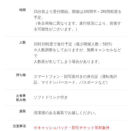
時間
15分前より受付開始。開催は1時間半～2時間程度を
予定。
（各企画毎に異なります。進行状況により、前後す
る可能性がございます。）
人数
10対10程度で進行予定（最少開催人数：5対5）
※人数調整をしておりますが、無断キャンセルなど
で
人数差が生じてしまう場合があります。
持ち物
スマートフォン・顔写真付きの身分証（運転免許
証、マイナンバーカード、パスポートなど）
お食事
ソフトドリンク付き
飲み物
服装
清潔感のある服装でお越しください。
注意事項
※キャッシュバック・割引チケット等対象外