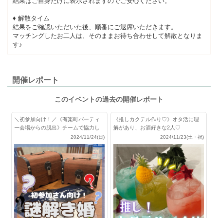
結果はご自身だけに表示されますのでご安心ください。
♦ 解散タイム
結果をご確認いただいた後、順番にご退席いただきます。
マッチングしたお二人は、そのままお待ち合わせして解散となりま
す♪
開催レポート
このイベントの過去の開催レポート
＼初参加向け！／《有楽町パーティ
《推しカクテル作り♡》オタ活に理
ー会場からの脱出》チームで協力し
解があり、お酒好きな2人♡
て脱出せよ！
2024/11/24(日)
2024/11/23(土・祝)