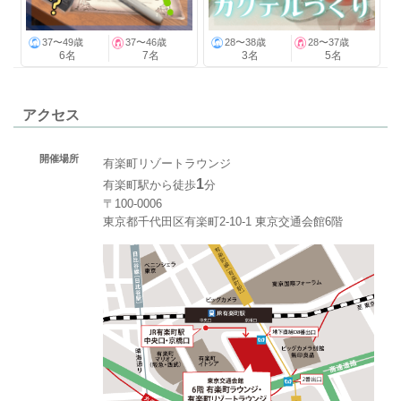
37〜49歳
37〜46歳
28〜38歳
28〜37歳
6名
7名
3名
5名
アクセス
開催場所
有楽町リゾートラウンジ
1
有楽町駅から徒歩
分
〒100-0006
東京都千代田区有楽町2-10-1 東京交通会館6階