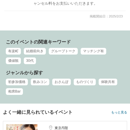
ャンセル料をお支払いいただきます。
掲載開始日：2025/2/23
このイベントの関連キーワード
有楽町
結婚前向き
グループトーク
マッチング有
価値観
30代
ジャンルから探す
初参加価格
飲みコン
おさんぽ
ものづくり
体験共有
相席Bar
よく一緒に見られているイベント
もっと見る
東京/5階