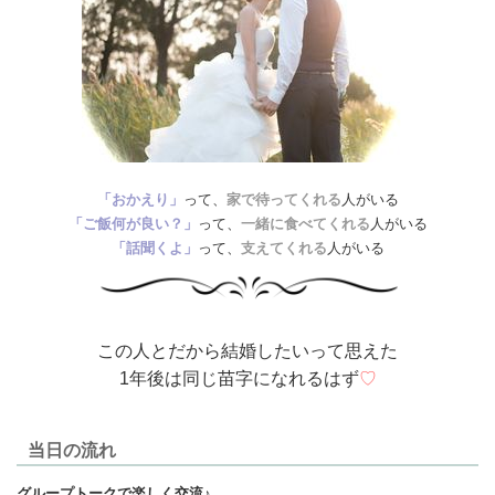
「おかえり」
って、
家で待ってくれる
人がいる
「ご飯何が良い？」
って、
一緒に食べてくれる
人がいる
「話聞くよ」
って、
支えてくれる
人がいる
この人とだから結婚したいって思えた
1年後は同じ苗字になれるはず
♡
当日の流れ
グループトークで楽しく交流♪