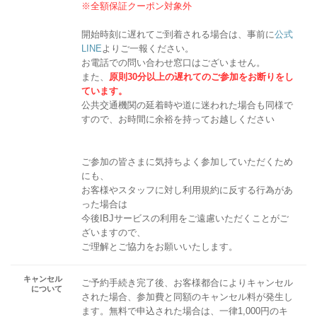
※全額保証クーポン対象外
開始時刻に遅れてご到着される場合は、事前に
公式
LINE
よりご一報ください。
お電話での問い合わせ窓口はございません。
また、
原則30分以上の遅れてのご参加をお断りをし
ています。
公共交通機関の延着時や道に迷われた場合も同様で
すので、お時間に余裕を持ってお越しください
ご参加の皆さまに気持ちよく参加していただくため
にも、
お客様やスタッフに対し利用規約に反する行為があ
った場合は
今後IBJサービスの利用をご遠慮いただくことがご
ざいますので、
ご理解とご協力をお願いいたします。
キャンセル
ご予約手続き完了後、お客様都合によりキャンセル
について
された場合、参加費と同額のキャンセル料が発生し
ます。無料で申込された場合は、一律1,000円のキ