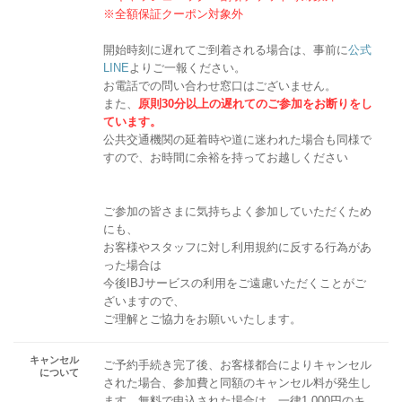
※全額保証クーポン対象外
開始時刻に遅れてご到着される場合は、事前に
公式
LINE
よりご一報ください。
お電話での問い合わせ窓口はございません。
また、
原則30分以上の遅れてのご参加をお断りをし
ています。
公共交通機関の延着時や道に迷われた場合も同様で
すので、お時間に余裕を持ってお越しください
ご参加の皆さまに気持ちよく参加していただくため
にも、
お客様やスタッフに対し利用規約に反する行為があ
った場合は
今後IBJサービスの利用をご遠慮いただくことがご
ざいますので、
ご理解とご協力をお願いいたします。
キャンセル
ご予約手続き完了後、お客様都合によりキャンセル
について
された場合、参加費と同額のキャンセル料が発生し
ます。無料で申込された場合は、一律1,000円のキ