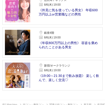
8/6(木) 19:00
《外見に気を使っている男女》 年収600
万円以上or営業職などの男性
銀座4階
8/6(木) 19:00
《年収800万円以上の男性》 容姿を褒め
られたことがある男女
新宿/オークラウンジ
8/6(木) 19:00
《19:00～21:30まで飲み放題》 楽しく飲
んで、楽しく交流♡
IBJ Matching
街コン・趣味コン
関東の街コン・趣味コン
東京都
有楽町