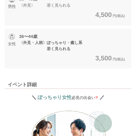
〈外見〉 若く見られる
男性
4,500
円(税込)
36〜44歳
〈外見・人柄〉ぽっちゃり・癒し系
女性
若く見られる
3,500
円(税込)
イベント詳細
＼
ぽっちゃり女性
♥
／
必見の出会い