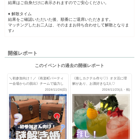
結果はご自身だけに表示されますのでご安心ください。
♦ 解散タイム
結果をご確認いただいた後、順番にご退席いただきます。
マッチングしたお二人は、そのままお待ち合わせして解散となりま
す♪
開催レポート
このイベントの過去の開催レポート
＼初参加向け！／《有楽町パーティ
《推しカクテル作り♡》オタ活に理
ー会場からの脱出》チームで協力し
解があり、お酒好きな2人♡
て脱出せよ！
2024/11/24(日)
2024/11/23(土・祝)