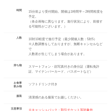
時間
15分前より受付開始。開催は1時間半～2時間程度を
予定。
（各企画毎に異なります。進行状況により、前後す
る可能性がございます。）
人数
10対10程度で進行予定（最少開催人数：5対5）
※人数調整をしておりますが、無断キャンセルなど
で
人数差が生じてしまう場合があります。
持ち物
スマートフォン・顔写真付きの身分証（運転免許
証、マイナンバーカード、パスポートなど）
お食事
ソフトドリンク付き
飲み物
服装
清潔感のある服装でお越しください。
注意事項
※キャッシュバック・割引チケット等対象外