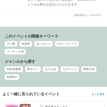
ャンセル料をお支払いいただきます。
掲載開始日：2024/5/23
このイベントの関連キーワード
大人数
有楽町
ぽっちゃり
グループトーク
マッチング有
ジャンルから探す
初参加価格
飲みコン
おさんぽ
ものづくり
体験共有
相席Bar
よく一緒に見られているイベント
もっと見る
恵比寿アネックス