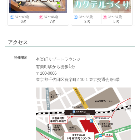
37〜49歳
37〜46歳
28〜38歳
28〜37歳
6名
7名
3名
5名
アクセス
開催場所
有楽町リゾートラウンジ
1
有楽町駅から徒歩
分
〒100-0006
東京都千代田区有楽町2-10-1 東京交通会館6階