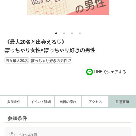
1
2
3
4
《最大20名と出会える♡》
ぽっちゃり女性×ぽっちゃり好きの男性
男女最大20名
ぽっちゃり好きの男性♡
LINEでシェアする
参加条件
イベント詳細
当日の流れ
アクセス
注意事項
参加条件
38〜49歳