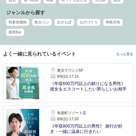
ジャンルから探す
初参加価格
飲みコン
おさんぽ
ものづくり
体験共有
相席Bar
よく一緒に見られているイベント
もっと見る
東京ラウンジ5F
8/9(日) 17:15
《年収600万円以上の頼りになる男性》
彼女をエスコートしたい男らしいお相手
有楽町リゾート店
8/9(日) 17:20
《年収800万円以上の男性》 旅行が好
き・一緒に温泉に行きたい