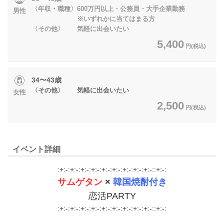
〈年収・職種〉600万円以上・公務員・大手企業勤務
男性
※いずれかに当てはまる方
〈その他〉 気軽に出会いたい
5,400
円(税込)
34〜43歳
〈その他〉 気軽に出会いたい
女性
2,500
円(税込)
イベント詳細
:+:-:+:-:+:-:+:-:+:-:+:-:+:-:+:-:+:-::+:-:
サムゲタン
×
韓国焼酎付き
恋活PARTY
:+:-:+:-:+:-:+:-:+:-:+:-:+:-:+:-:+:-::+:-: