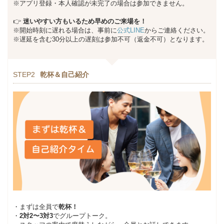
※アプリ登録・本人確認が未完了の場合は参加できません。
👉
迷いやすい方もいるため早めのご来場を！
※開始時刻に遅れる場合は、事前に
公式LINE
からご連絡ください。
※遅延を含む30分以上の遅刻は参加不可（返金不可）となります。
STEP2
乾杯＆自己紹介
・まずは全員で
乾杯！
・
2対2〜3対3
でグループトーク。