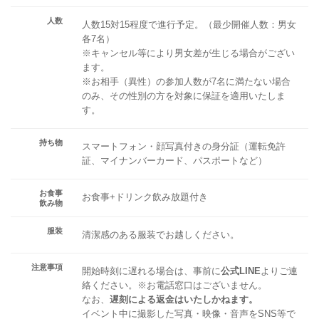
人数
人数15対15程度で進行予定。（最少開催人数：男女
各7名）
※キャンセル等により男女差が生じる場合がござい
ます。
※お相手（異性）の参加人数が7名に満たない場合
のみ、その性別の方を対象に保証を適用いたしま
す。
持ち物
スマートフォン・顔写真付きの身分証（運転免許
証、マイナンバーカード、パスポートなど）
お食事
お食事+ドリンク飲み放題付き
飲み物
服装
清潔感のある服装でお越しください。
注意事項
開始時刻に遅れる場合は、事前に
公式LINE
よりご連
絡ください。※お電話窓口はございません。
なお、
遅刻による返金はいたしかねます。
イベント中に撮影した写真・映像・音声をSNS等で