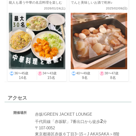
能人も通う中華の名店料理を楽しむ
でんと美味しいお酒で乾杯♪
会！
2026/01/24(土)
2025/02/09(日)
36〜45歳
34〜43歳
40〜49歳
38〜47歳
14名
15名
9名
8名
アクセス
開催場所
赤坂/GREEN JACKET LOUNGE
2
千代田線「赤坂駅」7番出口から徒歩
分
〒107-0052
東京都港区赤坂６丁目3−15＜J AKASAKA＞8階