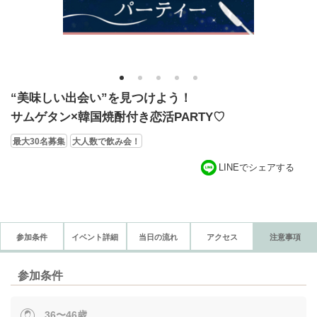
1
2
3
4
5
“美味しい出会い”を見つけよう！
サムゲタン×韓国焼酎付き恋活PARTY♡
最大30名募集
大人数で飲み会！
LINEでシェアする
参加条件
イベント詳細
当日の流れ
アクセス
注意事項
参加条件
36〜46歳