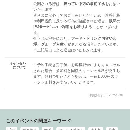
公開される際は、
映っている方の事前了承
をお願い
いたします。
皆さまに安心してお楽しみいただくため、迷惑行為
や利用規約に反する行為が確認された場合、
以降の
IBJサービスのご利用をお断りする
ことがございま
す。
仕入れ状況等により、
フード・ドリンク内容や会
場、グループ人数
が変更となる場合がございます。
※上記理由による返金はいたしかねます。
キャンセル
ご予約手続き完了後、お客様都合によりキャンセル
について
された場合、参加費と同額のキャンセル料が発生し
ます。無料で申込された場合は、一律1,000円のキ
ャンセル料をお支払いいただきます。
掲載開始日：2025/5/30
このイベントの関連キーワード
貸切
食べ飲み
赤坂
ゆっくり話せる
大人数
限定