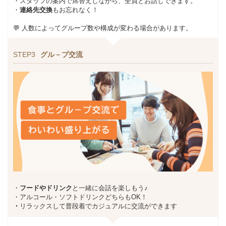
・スタッフの案内で席替えしながら、全員とお話しできます。
・
連絡先交換
もお忘れなく！
💬 人数によってグループ数や構成が変わる場合があります。
STEP3
グル－プ交流
・
フードやドリンク
と一緒に会話を楽しもう♪
・アルコール・ソフトドリンクどちらもOK！
・
リラックスして普段着でカジュアルに交流ができます