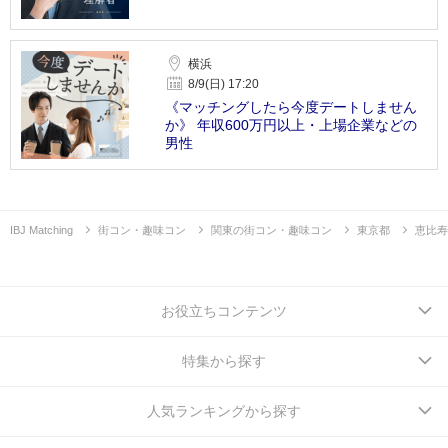
横浜
8/9(日) 17:20
《マッチングしたら今度デートしません
か》 年収600万円以上・上場企業などの
男性
IBJ Matching
街コン・趣味コン
関東の街コン・趣味コン
東京都
恵比寿
お役立ちコンテンツ
特集から探す
人気ランキングから探す