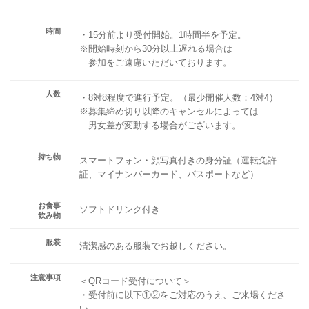
時間
・15分前より受付開始。1時間半を予定。
※開始時刻から30分以上遅れる場合は
参加をご遠慮いただいております。
人数
・8対8程度で進行予定。（最少開催人数：4対4）
※募集締め切り以降のキャンセルによっては
男女差が変動する場合がございます。
持ち物
スマートフォン・顔写真付きの身分証（運転免許
証、マイナンバーカード、パスポートなど）
お食事
ソフトドリンク付き
飲み物
服装
清潔感のある服装でお越しください。
注意事項
＜QRコード受付について＞
・受付前に以下①②をご対応のうえ、ご来場くださ
い。