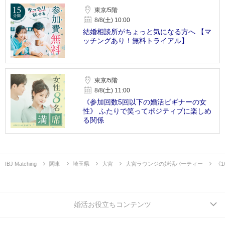
東京/5階
8/8(土) 10:00
結婚相談所がちょっと気になる方へ 【マ
ッチングあり！無料トライアル】
東京/5階
8/8(土) 11:00
《参加回数5回以下の婚活ビギナーの女
性》 ふたりで笑ってポジティブに楽しめ
る関係
IBJ Matching
関東
埼玉県
大宮
大宮ラウンジの婚活パーティー
《
婚活お役立ちコンテンツ