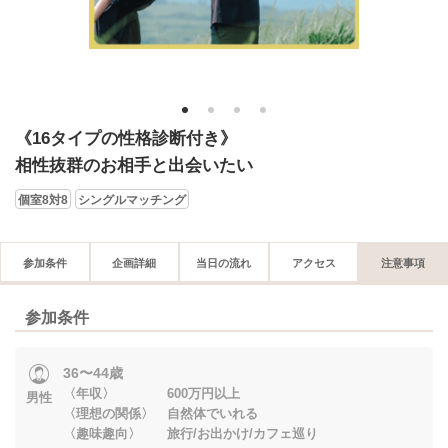
1
2
3
4
《16タイプの性格診断付き》
相性抜群のお相手と出会いたい
個室8対8
シングルマッチング
参加条件
企画詳細
当日の流れ
アクセス
注意事項
参加条件
36〜44歳
〈年収〉 600万円以上
男性
〈理想の関係〉 自然体でいれる
〈趣味趣向〉 旅行/お出かけ/カフェ巡り