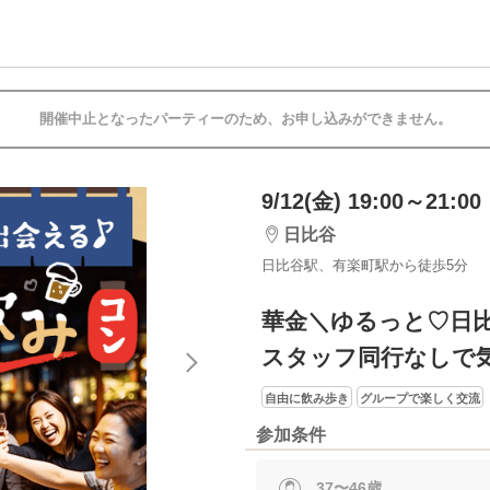
開催中止となったパーティーのため、お申し込みができません。
9/12(金) 19:00～21:00
日比谷
日比谷駅、有楽町駅から徒歩5分
華金＼ゆるっと♡日比
スタッフ同行なしで
自由に飲み歩き
グループで楽しく交流
参加条件
37〜46歳