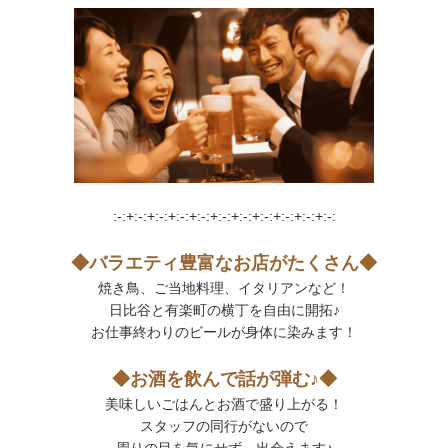
:-:+:-:+:-:+:-:+:-:+:-:+:-:+:-:+:-:+:-:+:-:
◆バラエティ豊富なお店がたくさん◆
焼き鳥、ご当地料理、イタリアンなど！
日比谷と有楽町の横丁を自由に開拓♪
お仕事終わりのビールが身体に染みます！
◆お酒を飲んで話が弾む♪◆
美味しいごはんとお酒で
盛り上がる！
スタッフの同行がないので