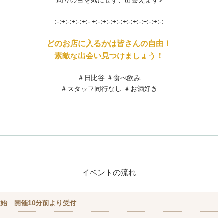
周りの目を気にせず、出会えます♪
:-:+:-:+:-:+:-:+:-:+:-:+:-:+:-:+:-:+:-:+:-:
どのお店に入るかは皆さんの自由！
素敵な出会い見つけましょう！
＃日比谷 ＃食べ飲み
＃スタッフ同行なし ＃お酒好き
イベントの流れ
始 開催10分前より受付