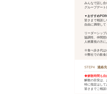
みんなで話し合
グループデート
▼おすすめPOI
皆さまで相談し
自由に満喫して
リーダーシップ
協調性、仲間想
人柄重視の方に
※食べ歩き代は
※弊社での飲食
STEP4
連絡
◆
解散時間も自
解散の目安は、
特に指定はして
皆さまでご相談