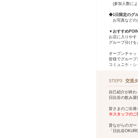
(参加人数によ
◆1日限定のグ
お写真などの共
▼おすすめPOI
お店に入りやす
グループ分けを
オープンチャッ
皆様でグループ
コミュニケ－シ
STEP3
交流
自己紹介が終わ
日比谷の飲み屋
皆さまのご出発
※スタッフのご
昔ながらのガー
「日比谷OKUR