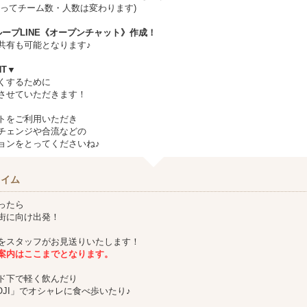
ってチーム数・人数は変わります)
ループLINE《オープンチャット》作成！
有も可能となります♪
NT▼
くするために
させていただきます！
トをご利用いただき
チェンジや合流などの
ョンをとってくださいね♪
タイム
ったら
街に向け出発！
をスタッフがお見送りいたします！
案内はここまでとなります。
ド下で軽く飲んだり
OJI」でオシャレに食べ歩いたり♪