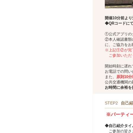
開催10分前よ
◆QRコードに
①公式アプリの
②本人確認書類
に、ご協力をお
※上記①②が完
ご参加いただ
開始時刻に遅れ
お電話での問い
また、
原則10
公共交通機関の
お時間に余裕を
STEP2
自己
※パーティ
◆自己紹介タイ
ご参加の皆さま