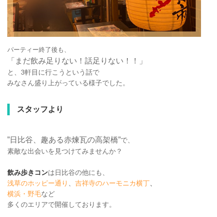
パーティー終了後も、
「まだ飲み足りない！話足りない！！」
と、3軒目に行こうという話で
みなさん盛り上がっている様子でした。
スタッフより
”日比谷、趣ある赤煉瓦の高架橋”
で、
素敵な出会いを見つけてみませんか？
飲み歩きコン
は日比谷の他にも、
浅草のホッピー通り
、
吉祥寺のハーモニカ横丁
、
横浜・野毛
など
多くのエリアで開催しております。