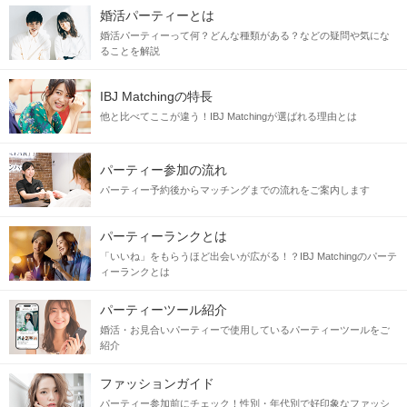
＼スタッフ同行なし！お酒好き必見／
婚活パーティーとは
友達感覚で出会える日比谷で飲もう♪
婚活パーティーって何？どんな種類がある？などの疑問や気にな
ることを解説
6対6
楽しさ重視！食べ歩き
IBJ Matchingの特長
企画詳細
他と比べてここが違う！IBJ Matchingが選ばれる理由とは
パーティー参加の流れ
パーティー予約後からマッチングまでの流れをご案内します
パーティーランクとは
「いいね」をもらうほど出会いが広がる！？IBJ Matchingのパーテ
ィーランクとは
パーティーツール紹介
婚活・お見合いパーティーで使用しているパーティーツールをご
＼スタッフ同行なし！／
紹介
【日比谷飲みコン】
ファッションガイド
飲み会ダヨ！全員集合！
パーティー参加前にチェック！性別・年代別で好印象なファッシ