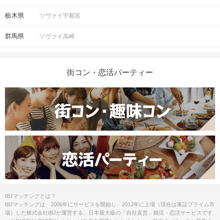
栃木県
ツヴァイ宇都宮
STEP4
連絡先交換＆解散
群馬県
ツヴァイ高崎
◆
解散時間も自由！
解散の目安は、おおよそ2時間程度となりますが、
特に指定はしておりませんので、
皆さまでご相談しながらお楽しみください♪
街コン・恋活パーティー
アクセス
日比谷「ゴジラ像」付近
5
日比谷駅、有楽町駅から徒歩
分
開催場所
マップ・アクセス案内を見る
IBJマッチングとは？
注意事項
IBJマッチングは、2006年にサービスを開始し、2012年に上場（現在は東証プライム市
場）した株式会社IBJが運営する、日本最大級の「自社直営」婚活・恋活サービスです