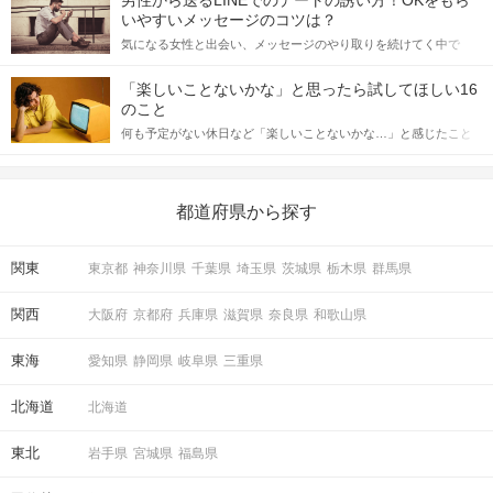
格的に始めようとしている方は、女性が異性を求めて出すサイン
いやすいメッセージのコツは？
をしっかりと理解し、正しい行動に移せるかどうかが重要。 この
気になる女性と出会い、メッセージのやり取りを続けてく中で
記事では、女性が話しかけて欲しい時に出すサインとその心理を
「この人いいな」と感じたら、次はデートに誘いたくなるもの。
詳しく解説した後、婚活イベントで実際にサインを受け取った場
しかし、中には「どう誘ったらいいの？」とお困りの男性もいら
合にどのような行動に繋げるべきかをご紹介していきます。
「楽しいことないかな」と思ったら試してほしい16
っしゃるのではないでしょうか。 そこで今回は、男性から女性へ
のこと
送るLINEでのデートの誘い方のコツをご紹介します。例文も混じ
何も予定がない休日など「楽しいことないかな…」と感じたこと
えながら解説するので、ぜひ参考にしてください。
がある人もいるのでは？ 日常が退屈に感じるなら、いますぐ楽し
いことを始めましょう！ いますぐ楽しい気分になれる対処法か
ら、恋愛・自分磨き・趣味などジャンル別の楽しいことまで、16
スタッフ同行なしのため、
の楽しいことアイデアを集めました♪ いままさに楽しいことを探し
都道府県から探す
ている方は必見です。
自由に”時間を忘れて”楽しめます…♡
関東
東京都
神奈川県
千葉県
埼玉県
茨城県
栃木県
群馬県
【関連ワード】
・日比谷・スタッフ引率なし
関西
大阪府
京都府
兵庫県
滋賀県
奈良県
和歌山県
・日比谷飲み引率なし・飲み歩き
東海
愛知県
静岡県
岐阜県
三重県
当日の流れ
北海道
北海道
■日比谷飲み歩き
東北
岩手県
宮城県
福島県
イベントの流れ