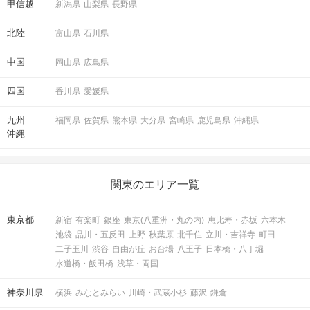
甲信越
新潟県
山梨県
長野県
北陸
富山県
石川県
STEP1
受付開始 開催10分前より受付
中国
岡山県
広島県
【日比谷ゴジラ像付
集合場所：
近】
四国
香川県
愛媛県
※駐車場の小さいゴジラ像付近
（2枚目画像）
九州
福岡県
佐賀県
熊本県
大分県
宮崎県
鹿児島県
沖縄県
日比谷駅、有楽町駅より徒歩約5分
沖縄
関東のエリア一覧
東京都
新宿
有楽町
銀座
東京(八重洲・丸の内)
恵比寿・赤坂
六本木
池袋
品川・五反田
上野
秋葉原
北千住
立川・吉祥寺
町田
二子玉川
渋谷
自由が丘
お台場
八王子
日本橋・八丁堀
水道橋・飯田橋
浅草・両国
神奈川県
横浜
みなとみらい
川崎・武蔵小杉
藤沢
鎌倉