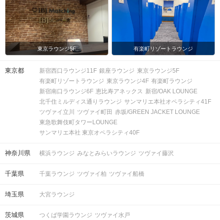
STEP3
交流タイム
自己紹介が終わったら
日比谷の飲み屋街に向け出発！
東京ラウンジ5F
有楽町リゾートラウンジ
皆さまのご出発をスタッフがお見送りいたします！
※スタッフのご案内はここまでとなります。
東京都
新宿西口ラウンジ11F
銀座ラウンジ
東京ラウンジ5F
有楽町リゾートラウンジ
東京ラウンジ4F
有楽町ラウンジ
昔ながらのガード下で軽く飲んだり
新宿南口ラウンジ6F
恵比寿アネックス
新宿/OAK LOUNGE
「日比谷OKUROJI」でオシャレに食べ歩いたり♪
北千住ミルディス通りラウンジ
サンマリエ本社オペラシティ41F
みんなで話し合いながら、
ツヴァイ立川
ツヴァイ町田
赤坂/GREEN JACKET LOUNGE
グループデート感覚で楽しめる♪
東急歌舞伎町タワーLOUNGE
サンマリエ本社 東京オペラシティ40F
▼おすすめPOINT▼
皆さまで相談しながら、
神奈川県
横浜ラウンジ
みなとみらいラウンジ
ツヴァイ藤沢
自由に満喫してください♡
リーダーシップがある姿にキュンとしたり、
千葉県
千葉ラウンジ
ツヴァイ柏
ツヴァイ船橋
協調性、仲間想いな姿のホッとしたり、
人柄重視の方に人気のパーティーです♪
埼玉県
大宮ラウンジ
※食べ歩き代は各自でご精算となります。
茨城県
つくば学園ラウンジ
ツヴァイ水戸
※弊社での飲食店の予約は行っておりません。