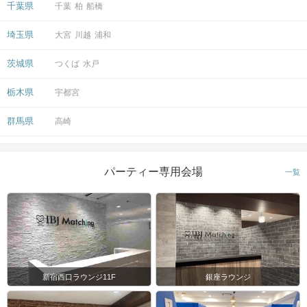
公共交通機関の延着時や道に迷われた場合も
千葉県
千葉
柏
船橋
同様ですので、
お時間に余裕を持ってお越しください。
埼玉県
大宮
川越
浦和
STEP2
自己紹介タイム・チーム分け
茨城県
つくば
水戸
※パーティー開始後、スタッフは同行いたしませ
栃木県
宇都宮
ん！
群馬県
高崎
◆自己紹介タイム
ご参加の皆さまで、簡単に自己紹介をしていただきます♪
(参加人数によってチーム数・人数は変わります)
パーティー専用会場
一覧
◆1日限定のグループLINE《オープンチャット》作成！
お写真などの共有も可能となります♪
▼おすすめPOINT▼
お店に入りやすくするために
グループ分けをさせていただきます！
オープンチャットをご利用いただき
皆様でグループチェンジや合流などの
新宿西口ラウンジ11F
銀座ラウンジ
コミュニケ－ションをとってくださいね♪