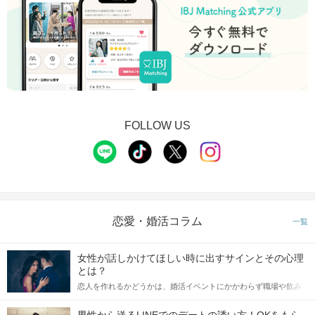
FOLLOW US
気軽に出会いたい方
婚活ビギナーさんにもピッタリ♥
ぜひ複数のお店を
恋愛・婚活コラム
一覧
はしごしちゃいましょう♪
女性が話しかけてほしい時に出すサインとその心理
とは？
恋人を作れるかどうかは、婚活イベントにかかわらず職場や飲み
会の場で女性が話しかけて欲しい時に出すサインに、早く気づい
てアプローチできるかにも左右されます。 これから恋人作りを本
男性から送るLINEでのデートの誘い方！OKをもら