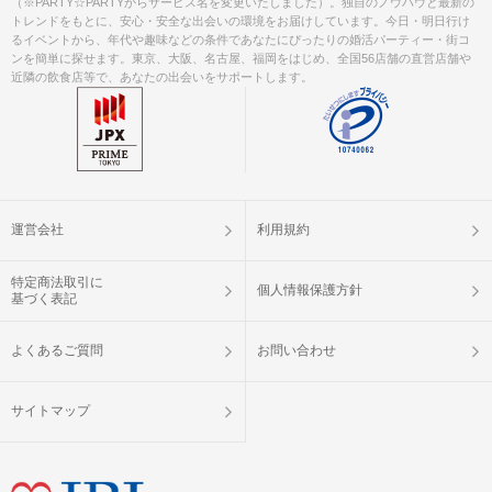
（※PARTY☆PARTYからサービス名を変更いたしました）。独自のノウハウと最新の
約1時間半～2時間程度を予定していま
トレンドをもとに、安心・安全な出会いの環境をお届けしています。今日・明日行け
時間
す。
るイベントから、年代や趣味などの条件であなたにぴったりの婚活パーティー・街コ
ンを簡単に探せます。東京、大阪、名古屋、福岡をはじめ、全国56店舗の直営店舗や
近隣の飲食店等で、あなたの出会いをサポートします。
6対6程度で進行。(最少開催人数：3対
3)
※人数調整をしておりますが、無断キ
人数
ャンセルなどで
人数差が生じてしまう場合がありま
す。
運営会社
利用規約
身分証（免許証、マイナンバーカー
持ち物
ド、パスポートなど）
特定商法取引に
個人情報保護方針
基づく表記
お好きなものを飲み歩き♪ (運営側では
お食事
よくあるご質問
お問い合わせ
飲み物
ご準備しておりません)
サイトマップ
清潔感のある服装でお越しください。
服装
・雨天決行：荒天の場合は事前に中止