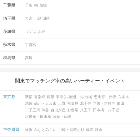
千葉県
千葉
柏
船橋
埼玉県
大宮
川越
浦和
茨城県
つくば
水戸
栃木県
宇都宮
群馬県
高崎
開催10分前より受付
◆QRコードにて受付をおこないます。
①公式アプリのダウンロード
関東でマッチング率の高いパーティー・イベント
②本人確認書類の事前アップロード
に、ご協力をお願いいたします。
※上記①②が完了していない場合、
東京都
新宿
有楽町
銀座
東京(八重洲・丸の内)
恵比寿・赤坂
六本木
ご参加いただくことができません。
池袋
品川・五反田
上野
秋葉原
北千住
立川・吉祥寺
町田
二子玉川
渋谷
自由が丘
お台場
八王子
日本橋・八丁堀
開始時刻に遅れてご到着される場合は、事前
水道橋・飯田橋
浅草・両国
に公式LINEよりご一報ください。
お電話での問い合わせ窓口はございません。
また、
原則10分以上の遅れてのご参加はお断
神奈川県
横浜
みなとみらい
川崎・武蔵小杉
藤沢
鎌倉
りしております。