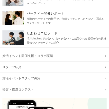
ョンのポイント
＿＿＿＿＿＿＿＿＿＿＿
パーティー開催レポート
実際のパーティーの様子や、何組マッチングしたかなど、写真を
交えてご紹介します
しあわせエピソード
IBJ Matchingで出会い、お付き合い・ご成婚された皆様からの良縁
報告やメッセージをご紹介
婚活イベント開催支援・コラボ実績
スタッフ紹介
個性豊かな
のお店が立ち並ぶ♪
婚活イベントスタッフ募集
一緒に飲みにいこう
♡
接客・接遇コンテスト
皆さんの自由！
どのお店に入るかは
友達感覚で
のんびり飲み歩きましょ♪