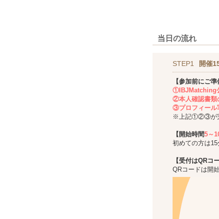
当日の流れ
STEP1
開催1
【参加前にご準
①IBJMatch
②本人確認書類
③プロフィール
※上記①②③が
【開始時間
5～
初めての方は1
【受付はQRコ
QRコードは開