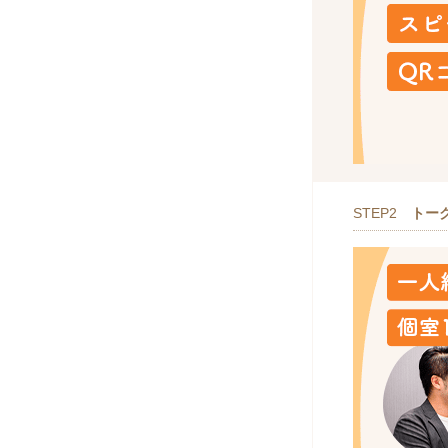
STEP2
トー