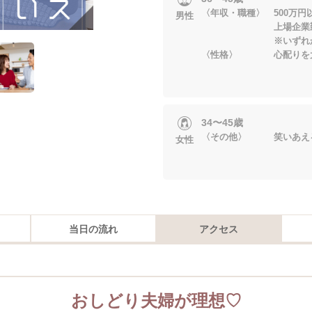
〈年収・職種〉 500万
男性
上場企業勤務・
※いずれかに当
〈性格〉 心配りを大
34〜45歳
〈その他〉 笑いあえ
女性
当日の流れ
アクセス
おしどり夫婦が理想♡