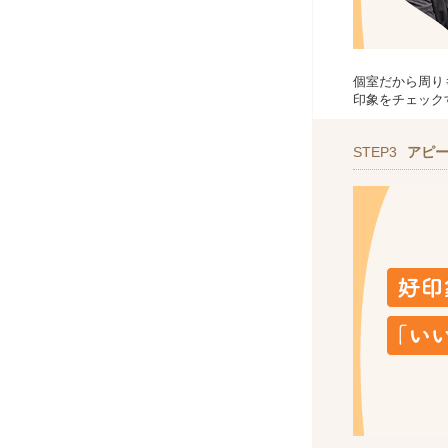
個室だから周り
印象をチェック
STEP3
アピ