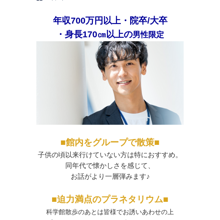
年収700万円以上・院卒/大卒
・身長170㎝以上の
男性限定
■館内をグループで散策■
子供の頃以来行けていない方は特におすすめ。
同年代で懐かしさを感じて、
お話がより一層弾みます♪
■迫力満点のプラネタリウム■
科学館散歩のあとは皆様でお誘いあわせの上