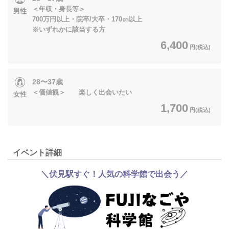
＜年収・身長等＞
男性
700万円以上・院卒/大卒・170㎝以上
※いずれかに該当する方
6,400
円(税込)
28〜37歳
＜価値観＞ 楽しく出会いたい
女性
1,700
円(税込)
イベント詳細
＼伏見駅すぐ！人気の科学館で出会う／