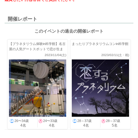
開催レポート
このイベントの過去の開催レポート
【プラネタリウム体験in科学館】名古
まったりプラネタリウムコンin科学館
屋の人気デートスポットで恋が生ま
れる
2023/11/04(土)
2023/02/11(土・祝)
26〜34歳
24〜33歳
28～37歳
28～37歳
4名
4名
4名
5名