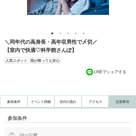
1
2
3
4
5
＼同年代の高身長・高年収男性で〆切／
【室内で快適♡科学館さんぽ】
人気スポット
雨が降っても安心
LINEでシェアする
参加条件
イベント詳細
当日の流れ
アクセス
注意事項
参加条件
28〜37歳