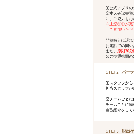
①公式アプリの
②本人確認書類
に、ご協力をお
※上記①②が完
ご参加いただ
開始時刻に遅れ
お電話での問い
また、
原則30
公共交通機関の
STEP2
パー
①スタッフから
担当スタッフが
②チームごとに
チームごとに簡
自己紹介をして
STEP3
脱出