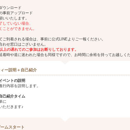
ダウンロード
の事前アップロード
願いいたします。
了していない場合、
くことができません。
てご到着される場合は、事前に公式LINEよりご一報ください。
合わせ窓口はございません。
分以上の遅れてのご参加はお断りしております。
延着時や道に迷われた場合も同様ですので、お時間に余裕を持ってお越しく
ティー説明＋自己紹介
イベントの説明
進行内容を説明します。
自己紹介タイム
単に
いただきます♪
ゲームスタート