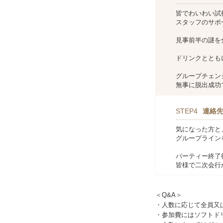
皆でわいわい試
スタッフのサポ
見事前半の謎を
ドリンクととも
グループチェン
無事に脱出成功
STEP4
連絡
気になった方と、
グループライン
パーティー終了
皆様で二次会行
＜Q&A＞
・人数に応じて全員又
・参加費にはソフトド