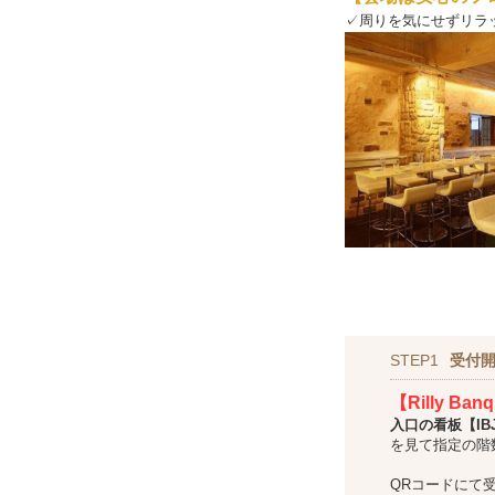
✓周りを気にせずリラ
STEP1
受付
【Rilly Ba
入口の看板【IBJ
を見て指定の階
QRコードにて