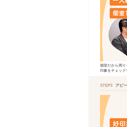
個室だから周り
印象をチェック
STEP3
アピ