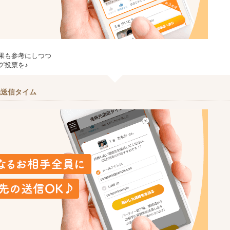
果も参考にしつつ
グ投票を♪
先送信タイム