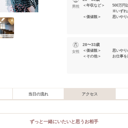
＜年収など＞ 500万円
男性
※いずれかに当
＜価値観＞ 思いやりの
28〜33歳
＜価値観＞ 思いやりの
女性
＜その他＞ お仕事を
当日の流れ
アクセス
ずっと一緒にいたいと思うお相手