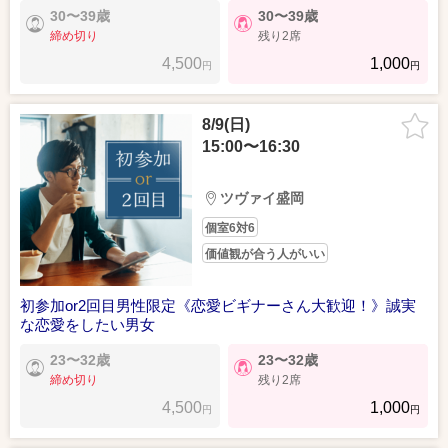
30〜39歳
30〜39歳
締め切り
残り2席
4,500
1,000
円
円
8/9(日)
15:00〜16:30
ツヴァイ盛岡
個室6対6
価値観が合う人がいい
初参加or2回目男性限定《恋愛ビギナーさん大歓迎！》誠実
な恋愛をしたい男女
23〜32歳
23〜32歳
締め切り
残り2席
4,500
1,000
円
円