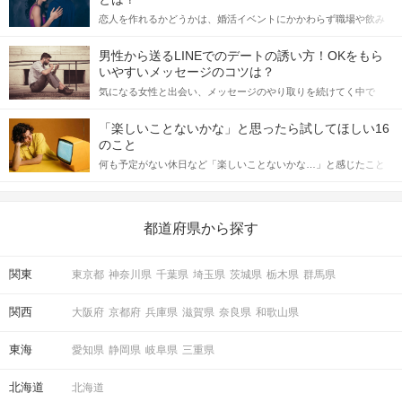
恋人を作れるかどうかは、婚活イベントにかかわらず職場や飲み
会の場で女性が話しかけて欲しい時に出すサインに、早く気づい
てアプローチできるかにも左右されます。 これから恋人作りを本
男性から送るLINEでのデートの誘い方！OKをもら
格的に始めようとしている方は、女性が異性を求めて出すサイン
いやすいメッセージのコツは？
をしっかりと理解し、正しい行動に移せるかどうかが重要。 この
気になる女性と出会い、メッセージのやり取りを続けてく中で
記事では、女性が話しかけて欲しい時に出すサインとその心理を
「この人いいな」と感じたら、次はデートに誘いたくなるもの。
詳しく解説した後、婚活イベントで実際にサインを受け取った場
しかし、中には「どう誘ったらいいの？」とお困りの男性もいら
合にどのような行動に繋げるべきかをご紹介していきます。
「楽しいことないかな」と思ったら試してほしい16
っしゃるのではないでしょうか。 そこで今回は、男性から女性へ
のこと
送るLINEでのデートの誘い方のコツをご紹介します。例文も混じ
何も予定がない休日など「楽しいことないかな…」と感じたこと
えながら解説するので、ぜひ参考にしてください。
がある人もいるのでは？ 日常が退屈に感じるなら、いますぐ楽し
いことを始めましょう！ いますぐ楽しい気分になれる対処法か
ら、恋愛・自分磨き・趣味などジャンル別の楽しいことまで、16
の楽しいことアイデアを集めました♪ いままさに楽しいことを探し
都道府県から探す
ている方は必見です。
関東
東京都
神奈川県
千葉県
埼玉県
茨城県
栃木県
群馬県
関西
大阪府
京都府
兵庫県
滋賀県
奈良県
和歌山県
東海
愛知県
静岡県
岐阜県
三重県
北海道
北海道