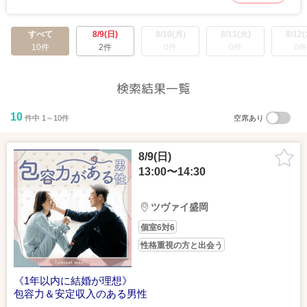
すべて
8/9(日)
8/10(月)
8/11(火)
8/12(
10件
2件
0件
0件
0件
検索結果一覧
10
件中 1～10件
空席あり
8/9(日)
13:00〜14:30
ツヴァイ盛岡
個室6対6
性格重視の方と出会う
《1年以内に結婚が理想》
包容力＆安定収入のある男性