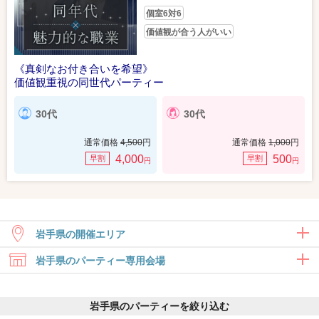
個室6対6
価値観が合う人がいい
《真剣なお付き合いを希望》
価値観重視の同世代パーティー
30代
30代
通常価格
4,500
円
通常価格
1,000
円
4,000
500
早割
早割
円
円
岩手県の開催エリア
岩手県のパーティー専用会場
盛岡
岩手県のパーティーを絞り込む