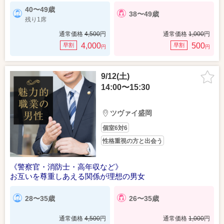
40〜49歳
38〜49歳
残り1席
通常価格
4,500
円
通常価格
1,000
円
4,000
500
早割
早割
円
円
9/12(土)
14:00〜15:30
ツヴァイ盛岡
個室6対6
性格重視の方と出会う
《警察官・消防士・高年収など》
お互いを尊重しあえる関係が理想の男女
28〜35歳
26〜35歳
通常価格
4,500
円
通常価格
1,000
円