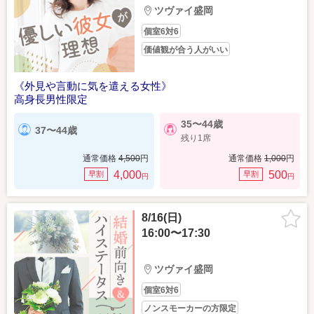
ツヴァイ盛岡
個室6対6
価値観が合う人がいい
《外見や言動に気を遣える女性》
高身長男性限定
35〜44歳
37〜44歳
残り1席
通常価格
4,500
円
通常価格
1,000
円
4,000
500
早割
早割
円
円
8/16(日)
16:00〜17:30
ツヴァイ盛岡
個室6対6
ノンスモーカーの方限定