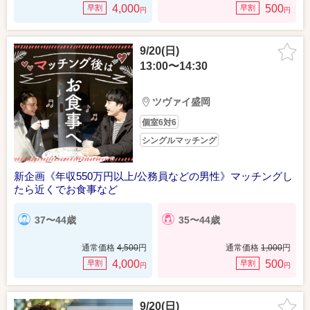
4,000
500
早割
早割
円
円
9/20(日)
13:00〜14:30
ツヴァイ盛岡
個室6対6
シングルマッチング
新企画《年収550万円以上/公務員などの男性》マッチングし
たら近くでお食事など
37〜44歳
35〜44歳
通常価格
4,500
円
通常価格
1,000
円
4,000
500
早割
早割
円
円
9/20(日)