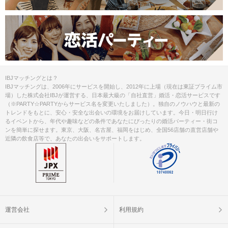
IBJマッチングとは？
IBJマッチングは、2006年にサービスを開始し、2012年に上場（現在は東証プライム市
場）した株式会社IBJが運営する、日本最大級の「自社直営」婚活・恋活サービスです
（※PARTY☆PARTYからサービス名を変更いたしました）。独自のノウハウと最新の
トレンドをもとに、安心・安全な出会いの環境をお届けしています。今日・明日行け
るイベントから、年代や趣味などの条件であなたにぴったりの婚活パーティー・街コ
ンを簡単に探せます。東京、大阪、名古屋、福岡をはじめ、全国56店舗の直営店舗や
近隣の飲食店等で、あなたの出会いをサポートします。
運営会社
利用規約