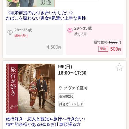
《結婚前提のお付き合いがしたい》
たばこを吸わない男女×気遣い上手な男性
26〜35歳
28〜35歳
残り2席
締め切り
通常価格
1,000
円
4,500
円
500
早割
円
9/6(日)
16:00〜17:30
ツヴァイ盛岡
個室6対6
好きがいっしょ
旅行好き・恋人と観光や旅行へ行きたい♪
精神的余裕があるetc＆お仕事頑張る方