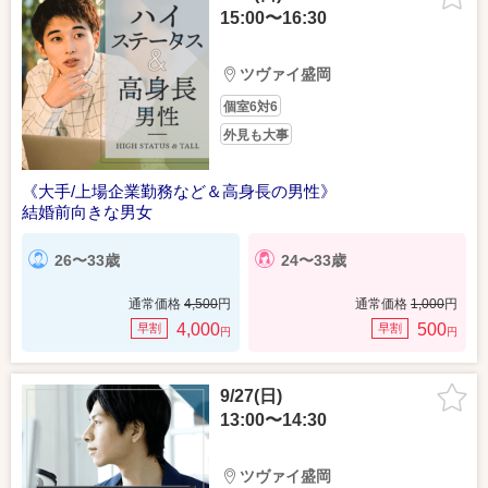
15:00〜16:30
ツヴァイ盛岡
個室6対6
外見も大事
《大手/上場企業勤務など＆高身長の男性》
結婚前向きな男女
26〜33歳
24〜33歳
通常価格
4,500
円
通常価格
1,000
円
4,000
500
早割
早割
円
円
9/27(日)
13:00〜14:30
ツヴァイ盛岡