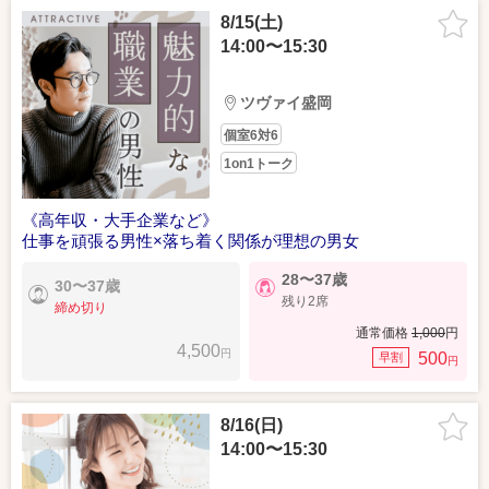
8/15(土)
14:00〜15:30
ツヴァイ盛岡
個室6対6
1on1トーク
《高年収・大手企業など》
仕事を頑張る男性×落ち着く関係が理想の男女
28〜37歳
30〜37歳
残り2席
締め切り
通常価格
1,000
円
4,500
円
500
早割
円
8/16(日)
14:00〜15:30