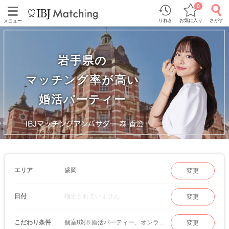
0
りれき
お気に入り
さがす
メニュー
岩手県の
マッチング率が高い
婚活パーティー
盛岡
エリア
変更
指定されていません
日付
変更
個室8対8 婚活パーティー、オンラインマッチング
こだわり条件
変更