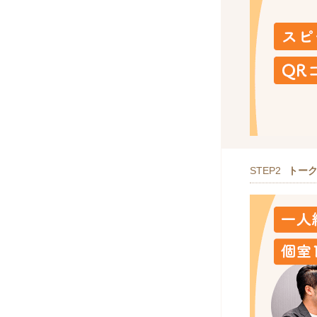
STEP2
トー