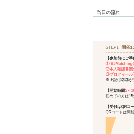
当日の流れ
STEP1
開催1
【参加前にご準
①IBJMatch
②本人確認書類
③プロフィール
※上記①②③が
【開始時間
5～
初めての方は1
【受付はQRコ
QRコードは開