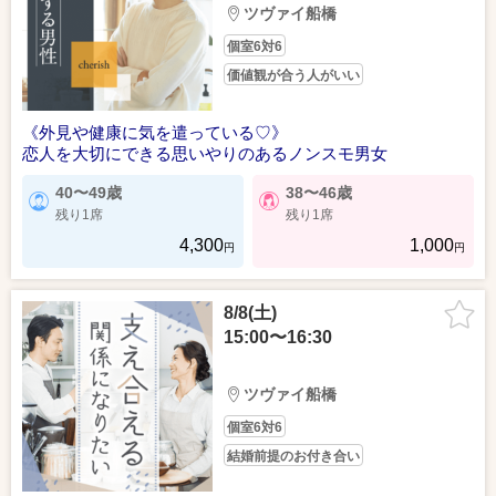
ツヴァイ船橋
個室6対6
価値観が合う人がいい
《外見や健康に気を遣っている♡》
恋人を大切にできる思いやりのあるノンスモ男女
40〜49歳
38〜46歳
残り1席
残り1席
4,300
1,000
円
円
8/8(土)
15:00〜16:30
ツヴァイ船橋
個室6対6
結婚前提のお付き合い