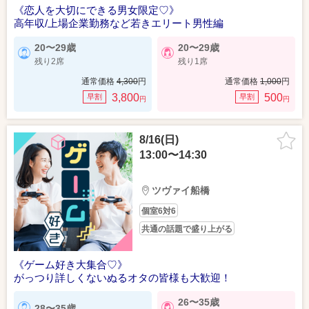
《恋人を大切にできる男女限定♡》
高年収/上場企業勤務など若きエリート男性編
20〜29歳
20〜29歳
残り2席
残り1席
通常価格
4,300
円
通常価格
1,000
円
3,800
500
早割
早割
円
円
8/16(日)
13:00〜14:30
ツヴァイ船橋
個室6対6
共通の話題で盛り上がる
《ゲーム好き大集合♡》
がっつり詳しくないぬるオタの皆様も大歓迎！
26〜35歳
28〜35歳