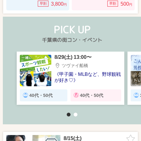
3,800
500
早割
早割
円
円
PICK UP
千葉県の街コン・イベント
8/29(土) 13:00〜
ツヴァイ船橋
《甲子園・MLBなど、野球観戦
が好き♡》
恋人と一緒に趣味を楽しみたい
方
40代・50代
40代・50代
1
2
8/15(土)