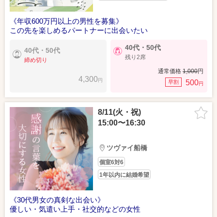
《年収600万円以上の男性を募集》
この先を楽しめるパートナーに出会いたい
40代・50代
40代・50代
残り2席
締め切り
通常価格
1,000
円
4,300
円
500
早割
円
8/11(火・祝)
15:00〜16:30
ツヴァイ船橋
個室6対6
1年以内に結婚希望
《30代男女の真剣な出会い》
優しい・気遣い上手・社交的などの女性