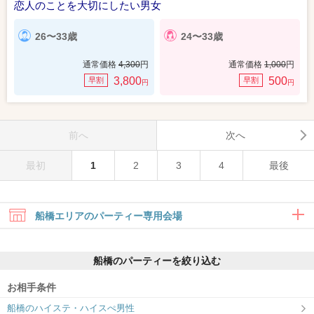
恋人のことを大切にしたい男女
26〜33歳
24〜33歳
通常価格
4,300
円
通常価格
1,000
円
3,800
500
早割
早割
円
円
前へ
次へ
最初
1
2
3
4
最後
船橋エリアのパーティー専用会場
船橋のパーティーを絞り込む
お相手条件
船橋のハイステ・ハイスぺ男性