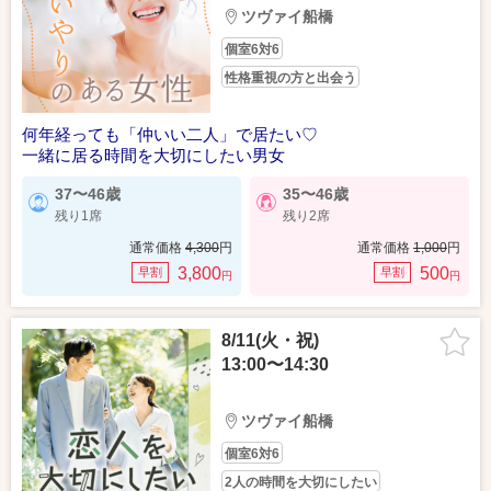
ツヴァイ船橋
個室6対6
性格重視の方と出会う
何年経っても「仲いい二人」で居たい♡
一緒に居る時間を大切にしたい男女
37〜46歳
35〜46歳
残り1席
残り2席
通常価格
4,300
円
通常価格
1,000
円
3,800
500
早割
早割
円
円
8/11(火・祝)
13:00〜14:30
ツヴァイ船橋
個室6対6
2人の時間を大切にしたい