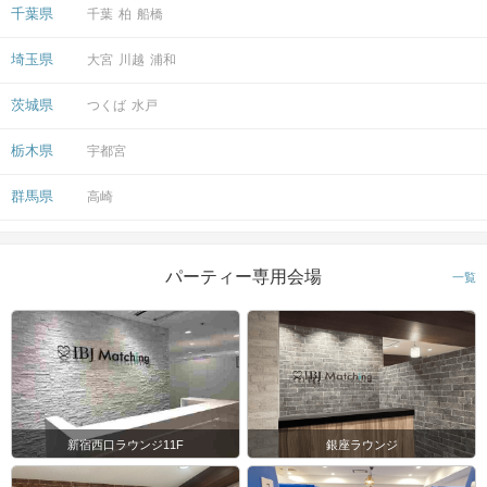
千葉県
千葉
柏
船橋
埼玉県
大宮
川越
浦和
茨城県
つくば
水戸
栃木県
宇都宮
群馬県
高崎
パーティー専用会場
一覧
新宿西口ラウンジ11F
銀座ラウンジ