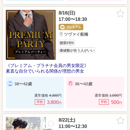
8/16(日)
17:00〜18:30
ツヴァイ船橋
個室6対6
価値観が合う人がいい
《プレミアム・プラチナ会員の男女限定》
素直な自分でいられる関係が理想の男女
38〜42歳
36〜42歳
通常価格
4,300
円
通常価格
1,000
円
3,800
500
早割
早割
円
円
8/22(土)
11:00〜12:30