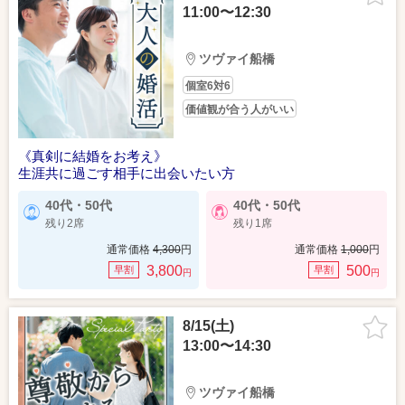
11:00〜12:30
ツヴァイ船橋
個室6対6
価値観が合う人がいい
《真剣に結婚をお考え》
生涯共に過ごす相手に出会いたい方
40代・50代
40代・50代
残り2席
残り1席
通常価格
4,300
円
通常価格
1,000
円
3,800
500
早割
早割
円
円
8/15(土)
13:00〜14:30
ツヴァイ船橋