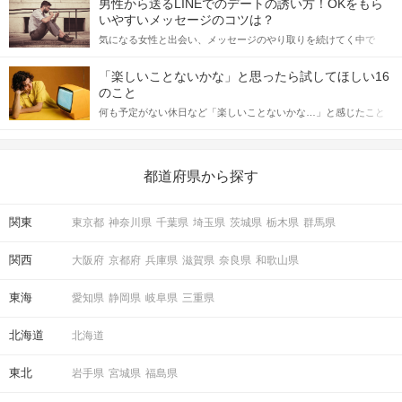
男性から送るLINEでのデートの誘い方！OKをもら
格的に始めようとしている方は、女性が異性を求めて出すサイン
いやすいメッセージのコツは？
をしっかりと理解し、正しい行動に移せるかどうかが重要。 この
気になる女性と出会い、メッセージのやり取りを続けてく中で
記事では、女性が話しかけて欲しい時に出すサインとその心理を
「この人いいな」と感じたら、次はデートに誘いたくなるもの。
詳しく解説した後、婚活イベントで実際にサインを受け取った場
しかし、中には「どう誘ったらいいの？」とお困りの男性もいら
合にどのような行動に繋げるべきかをご紹介していきます。
「楽しいことないかな」と思ったら試してほしい16
っしゃるのではないでしょうか。 そこで今回は、男性から女性へ
のこと
送るLINEでのデートの誘い方のコツをご紹介します。例文も混じ
何も予定がない休日など「楽しいことないかな…」と感じたこと
えながら解説するので、ぜひ参考にしてください。
がある人もいるのでは？ 日常が退屈に感じるなら、いますぐ楽し
いことを始めましょう！ いますぐ楽しい気分になれる対処法か
ら、恋愛・自分磨き・趣味などジャンル別の楽しいことまで、16
の楽しいことアイデアを集めました♪ いままさに楽しいことを探し
都道府県から探す
ている方は必見です。
関東
東京都
神奈川県
千葉県
埼玉県
茨城県
栃木県
群馬県
関西
大阪府
京都府
兵庫県
滋賀県
奈良県
和歌山県
東海
愛知県
静岡県
岐阜県
三重県
北海道
北海道
東北
岩手県
宮城県
福島県