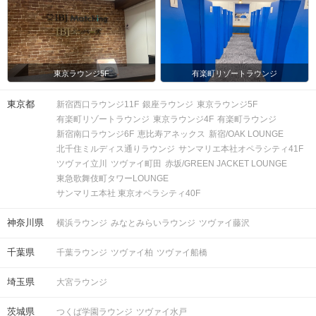
東京ラウンジ5F
有楽町リゾートラウンジ
東京都
新宿西口ラウンジ11F
銀座ラウンジ
東京ラウンジ5F
有楽町リゾートラウンジ
東京ラウンジ4F
有楽町ラウンジ
新宿南口ラウンジ6F
恵比寿アネックス
新宿/OAK LOUNGE
北千住ミルディス通りラウンジ
サンマリエ本社オペラシティ41F
ツヴァイ立川
ツヴァイ町田
赤坂/GREEN JACKET LOUNGE
東急歌舞伎町タワーLOUNGE
サンマリエ本社 東京オペラシティ40F
神奈川県
横浜ラウンジ
みなとみらいラウンジ
ツヴァイ藤沢
千葉県
千葉ラウンジ
ツヴァイ柏
ツヴァイ船橋
埼玉県
大宮ラウンジ
茨城県
つくば学園ラウンジ
ツヴァイ水戸