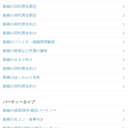
ツヴァイ船橋
船橋の20代男女限定
都心からのアクセスも良い人気都市、船
橋で出会う。
船橋の30代男女限定
船橋の40代男女向け
船橋の50代男女向け
船橋のバツイチ・婚姻歴理解者
船橋の映画など共通の趣味
船橋のオタク向け
船橋の20代男女向け
船橋のぽっちゃり女性
船橋の30代男女向け
パーティータイプ
船橋の個室8対8 婚活パーティー
船橋の合コン・食事付き