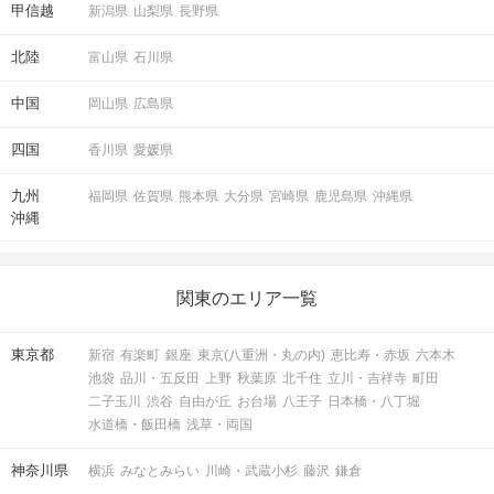
甲信越
新潟県
山梨県
長野県
北陸
富山県
石川県
中国
岡山県
広島県
四国
香川県
愛媛県
九州
福岡県
佐賀県
熊本県
大分県
宮崎県
鹿児島県
沖縄県
沖縄
関東のエリア一覧
東京都
新宿
有楽町
銀座
東京(八重洲・丸の内)
恵比寿・赤坂
六本木
池袋
品川・五反田
上野
秋葉原
北千住
立川・吉祥寺
町田
二子玉川
渋谷
自由が丘
お台場
八王子
日本橋・八丁堀
水道橋・飯田橋
浅草・両国
神奈川県
横浜
みなとみらい
川崎・武蔵小杉
藤沢
鎌倉