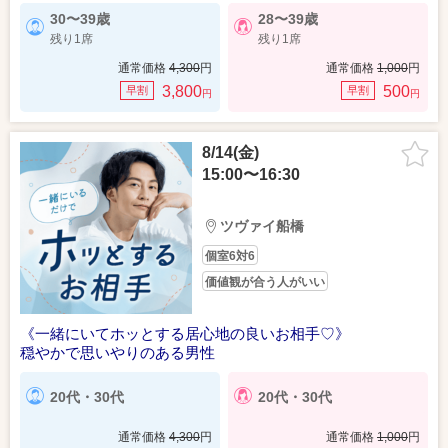
30〜39歳
28〜39歳
残り1席
残り1席
通常価格
4,300
円
通常価格
1,000
円
3,800
500
早割
早割
円
円
8/14(金)
15:00〜16:30
ツヴァイ船橋
個室6対6
価値観が合う人がいい
《一緒にいてホッとする居心地の良いお相手♡》
穏やかで思いやりのある男性
20代・30代
20代・30代
通常価格
4,300
円
通常価格
1,000
円