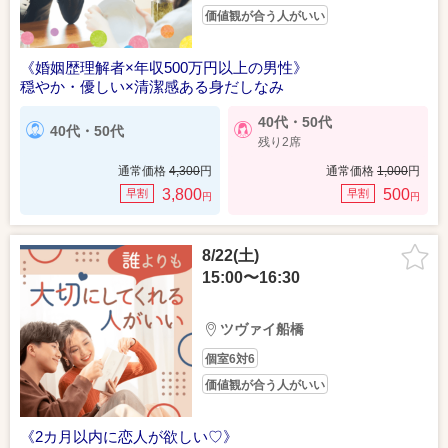
価値観が合う人がいい
《婚姻歴理解者×年収500万円以上の男性》
穏やか・優しい×清潔感ある身だしなみ
40代・50代
40代・50代
残り2席
通常価格
4,300
円
通常価格
1,000
円
3,800
500
早割
早割
円
円
8/22(土)
15:00〜16:30
ツヴァイ船橋
個室6対6
価値観が合う人がいい
《2カ月以内に恋人が欲しい♡》