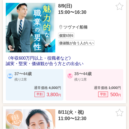
8/9(日)
15:00〜16:30
ツヴァイ船橋
個室6対6
価値観が合う人がいい
《年収600万円以上・役職者など》
誠実・堅実・価値観が合う方との出会い
37〜44歳
35〜44歳
残り2席
残り1席
通常価格
4,300
円
通常価格
1,000
円
3,800
500
早割
早割
円
円
8/11(火・祝)
11:00〜12:30