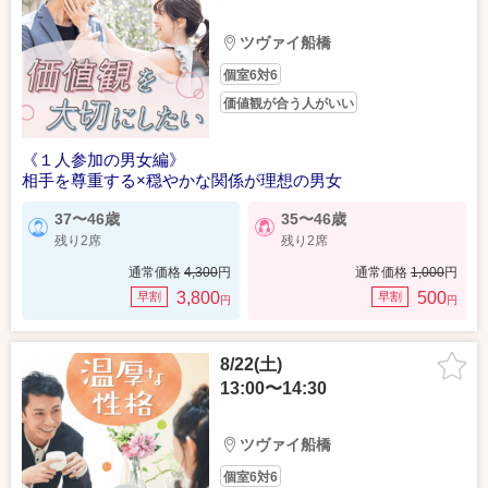
ツヴァイ船橋
個室6対6
価値観が合う人がいい
《１人参加の男女編》
相手を尊重する×穏やかな関係が理想の男女
37〜46歳
35〜46歳
残り2席
残り2席
通常価格
4,300
円
通常価格
1,000
円
3,800
500
早割
早割
円
円
8/22(土)
13:00〜14:30
ツヴァイ船橋
個室6対6