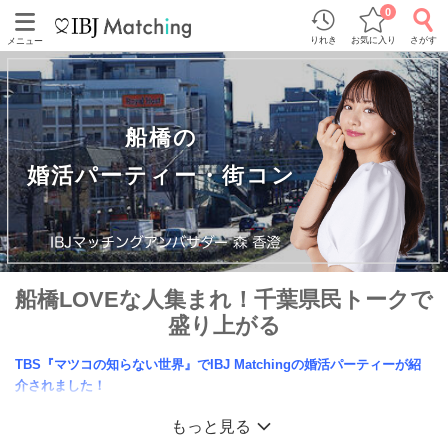
0
りれき
お気に入り
さがす
メニュー
船橋の
婚活パーティー・街コン
船橋LOVEな人集まれ！千葉県民トークで
盛り上がる
TBS『マツコの知らない世界』でIBJ Matchingの婚活パーティーが紹
介されました！
船橋エリアの婚活パーティー・恋活エンタメイベントの一覧。
もっと見る
船橋駅周辺の飲食店で開催される個室婚活パーティーが人気。ららぽーとTOKYO-