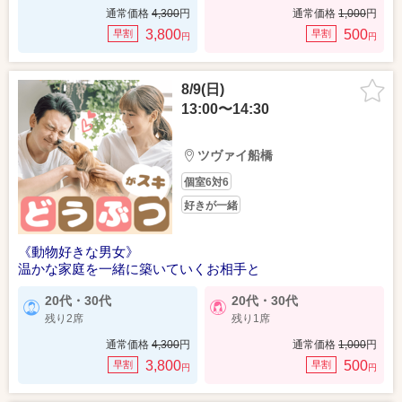
通常価格
4,300
円
通常価格
1,000
円
3,800
500
早割
早割
円
円
8/9(日)
13:00〜14:30
ツヴァイ船橋
個室6対6
好きが一緒
《動物好きな男女》
温かな家庭を一緒に築いていくお相手と
20代・30代
20代・30代
残り2席
残り1席
通常価格
4,300
円
通常価格
1,000
円
3,800
500
早割
早割
円
円