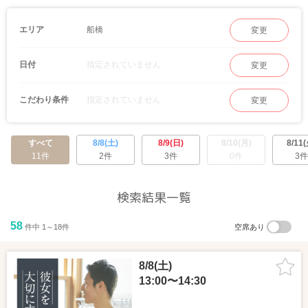
BAYが近いから、グルメ・ショッピング・映画などカップル成立後のデートも誘いや
すい！
船橋
エリア
変更
指定されていません
日付
変更
指定されていません
こだわり条件
変更
すべて
8/8(土)
8/9(日)
8/10(月)
8/11(
11件
2件
3件
0件
3件
検索結果一覧
58
件中 1～18件
空席あり
8/8(土)
13:00〜14:30