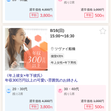
残り2席
通常価格
4,300
円
通常価格
1,000
円
3,800
500
早割
早割
円
円
8/16(日)
15:00〜16:30
ツヴァイ船橋
個室6対6
年上女性×年下男性
《年上彼女×年下彼氏》
年収300万円以上の可愛い雰囲気のお姉さん
20・30代
30・40代
残り2席
残り1席
通常価格
4,300
円
通常価格
1,000
円
3,800
500
早割
早割
円
円