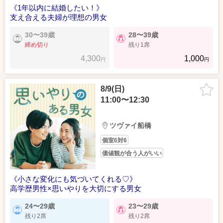
《1年以内に結婚したい！》
支え合える夫婦が理想の男女
30〜39歳
28〜39歳
締め切り
残り1席
4,300
1,000
円
円
8/9(日)
11:00〜12:30
ツヴァイ船橋
個室6対6
価値観が合う人がいい
《小さな変化にも気づいてくれる♡》
高学歴男性×思いやりを大切にする男女
24〜29歳
23〜29歳
残り2席
残り2席