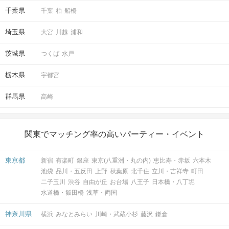
千葉県
千葉
柏
船橋
埼玉県
大宮
川越
浦和
茨城県
つくば
水戸
栃木県
宇都宮
群馬県
高崎
関東でマッチング率の高いパーティー・イベント
東京都
新宿
有楽町
銀座
東京(八重洲・丸の内)
恵比寿・赤坂
六本木
池袋
品川・五反田
上野
秋葉原
北千住
立川・吉祥寺
町田
二子玉川
渋谷
自由が丘
お台場
八王子
日本橋・八丁堀
水道橋・飯田橋
浅草・両国
神奈川県
横浜
みなとみらい
川崎・武蔵小杉
藤沢
鎌倉