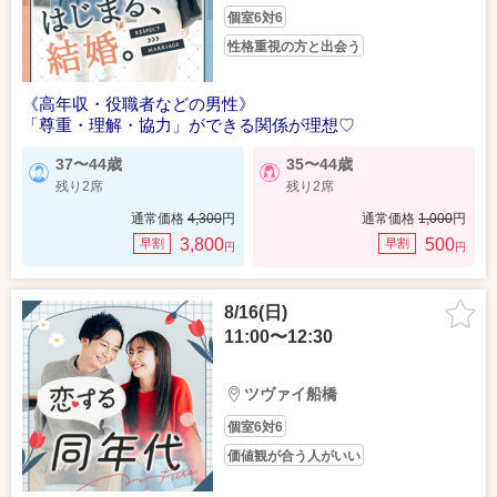
個室6対6
性格重視の方と出会う
《高年収・役職者などの男性》
「尊重・理解・協力」ができる関係が理想♡
37〜44歳
35〜44歳
残り2席
残り2席
通常価格
4,300
円
通常価格
1,000
円
3,800
500
早割
早割
円
円
8/16(日)
11:00〜12:30
ツヴァイ船橋
個室6対6
価値観が合う人がいい