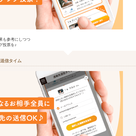
果も参考にしつつ
グ投票を♪
先送信タイム