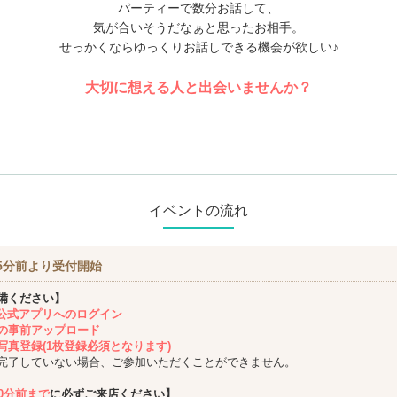
パーティーで数分お話して、
気が合いそうだなぁと思ったお相手。
せっかくならゆっくりお話しできる機会が欲しい♪
大切に想える人と出会いませんか？
イベントの流れ
5分前より受付開始
備ください】
ing公式アプリへのログイン
の事前アップロード
写真登録(1枚登録必須となります)
完了していない場合、ご参加いただくことができません。
10分前まで
に必ずご来店ください】