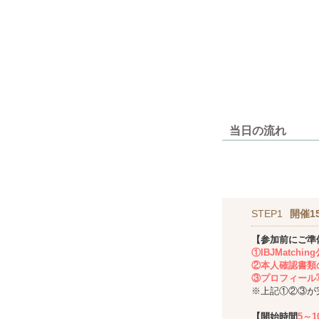
当日の流れ
STEP1
開催1
【参加前にご準
①IBJMatch
②本人確認書類
③プロフィール
※上記①②③が
【開始時間
5～