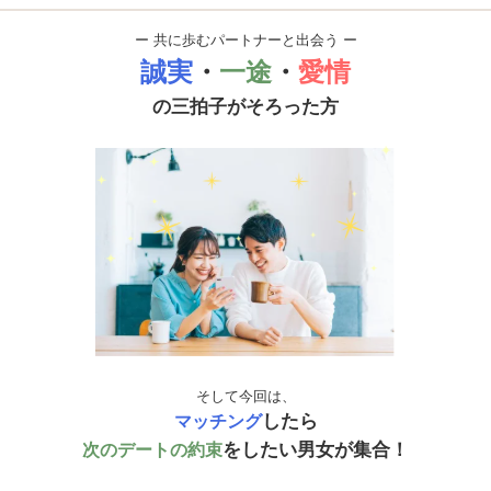
ー 共に歩むパートナーと出会う ー
誠実
・
一途
・
愛情
の三拍子がそろった方
そして今回は、
したら
マッチング
をしたい男女が集合！
次のデートの約束