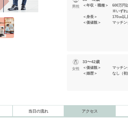
＜年収・職種＞ 600万
男性
※いずれかに当
＜身長＞ 170㎝以
＜価値観＞ マッチング
33〜42歳
＜価値観＞ マッチング
女性
＜婚歴＞ なし（初
当日の流れ
アクセス