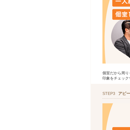
個室だから周り
印象をチェック
STEP3
アピ