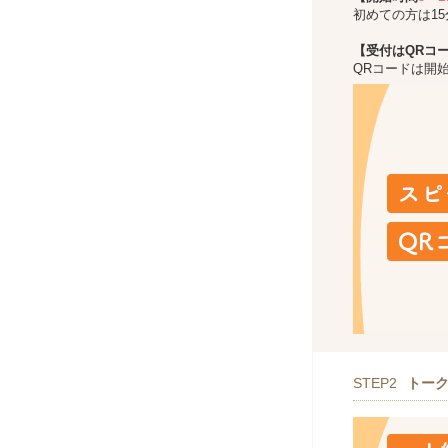
初めての方は1
【受付はQRコ
QRコードは開
STEP2
トー