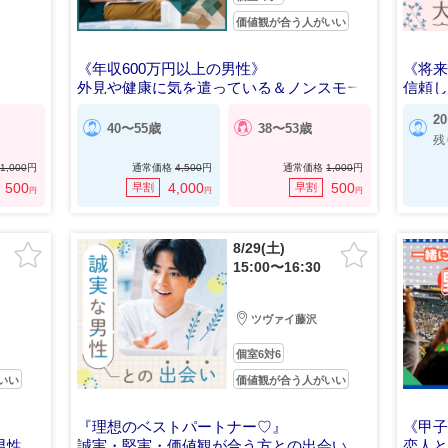
価値観が合う人がいい
《年収600万円以上の男性》
《将
外見や健康に気を遣っている＆ノンスモー
信頼
カー男女
2
40〜55歳
38〜53歳
残
1,000
円
通常価格
4,500
円
通常価格
1,000
円
500
4,000
500
早割
早割
円
円
円
8/29(土)
15:00〜16:30
ツヴァイ藤沢
個室6対6
いい
価値観が合う人がいい
『理想のベストパートナー♡』
《甲子
男性
誠実・堅実・価値観が合う方との出会い
恋人