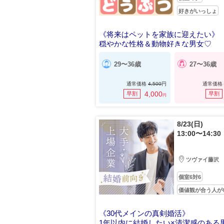
好きがいっしょ
​​​​​​​《将来はペットを家族に迎えたい》
穏やかな性格＆動物好きな男女♡
29〜36歳
27〜36歳
通常価格
4,500
円
通常価格
4,000
早割
早割
円
8/23(日)
13:00〜14:30
ツヴァイ藤沢
個室6対6
価値観が合う人が
《30代メインの真剣婚活》
1年以内に結婚したい×清潔感のある