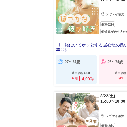
ツヴァイ藤沢
個室6対6
価値観が合う人が
《一緒にいてホッとする居心地の良
手♡》
穏やかで思いやりのある男性
27〜34歳
25〜34歳
通常価格
4,500
円
通常価格
4,000
早割
早割
円
8/22(土)
15:00〜16:30
ツヴァイ藤沢
個室6対6