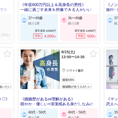
《年収600万円以上＆高身長の男性》
《ノン
にできる
一緒に過ごす未来を想像できる人がいい
旅行･
37〜49歳
36〜49歳
3
残り1席
残り2席
残
通常価格
4,500
円
通常価格
1,000
円
,000
円
4,000
500
早割
早割
円
円
8/15(土)
13:00〜14:30
ツヴァイ藤沢
個室6対6
会いたい
価値観が合う人がいい
き♡》
《婚姻歴があるor理解がある》
《マ
穏やか・優しい×清潔感ある身だしなみの高
恋人
身長男性
40代・50代
40代・50代
3
残り2席
残り2席
残