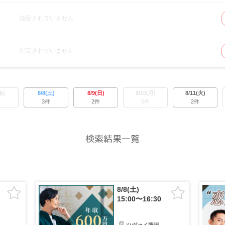
指定されていません
指定されていません
金)
8/8(土)
8/9(日)
8/10(月)
8/11(火)
件
3件
2件
0件
2件
検索結果一覧
8/8(土)
15:00〜16:30