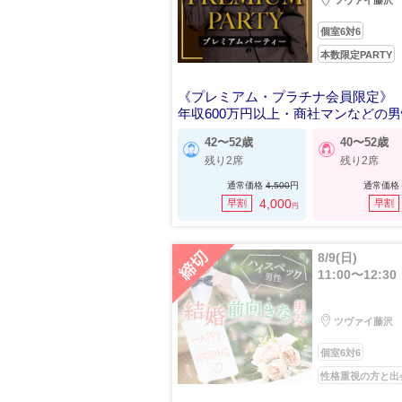
ツヴァイ藤沢
個室6対6
本数限定PARTY
《プレミアム・プラチナ会員限定》
年収600万円以上・商社マンなどの
42〜52歳
40〜52歳
残り2席
残り2席
通常価格
4,500
円
通常価格
4,000
早割
早割
円
8/9(日)
11:00〜12:30
ツヴァイ藤沢
個室6対6
性格重視の方と出