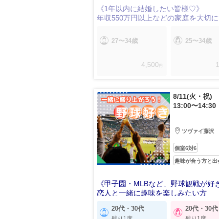
《1年以内に結婚したい皆様♡》
年収550万円以上などの家庭を大切
男性♪
27〜34歳
25〜34歳
4,500
1
円
8/11(火・祝)
13:00〜14:30
ツヴァイ藤沢
個室6対6
趣味が合う方と出
《甲子園・MLBなど、野球観戦が好
恋人と一緒に趣味を楽しみたい方
20代・30代
20代・30代
残り1席
残り1席