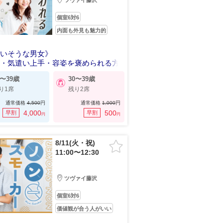
ツヴァイ藤沢
個室6対6
内面も外見も魅力的
人いそうな男女》
い・気遣い上手・容姿を褒められる方
0〜39歳
30〜39歳
り1席
残り2席
通常価格
4,500
円
通常価格
1,000
円
4,000
500
早割
早割
円
円
8/11(火・祝)
11:00〜12:30
ツヴァイ藤沢
個室6対6
価値観が合う人がいい