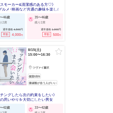
スモーカー&清潔感のある方♡》
グルメ･映画など共通の趣味を楽しむ
7〜46歳
35〜46歳
り2席
残り2席
通常価格
4,500
円
通常価格
1,000
円
4,000
500
早割
早割
円
円
8/15(土)
15:00〜16:30
ツヴァイ藤沢
個室6対6
価値観が合う人がいい
ッチングしたら次の約束をしたい》
への思いやりを大切にしたい男女
5〜42歳
33〜42歳
り2席
残り2席