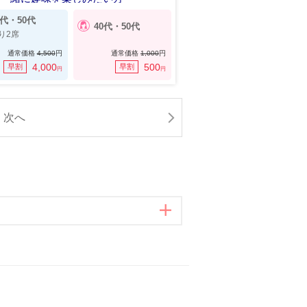
0代・50代
40代・50代
り2席
通常価格
4,500
円
通常価格
1,000
円
4,000
500
早割
早割
円
円
次へ