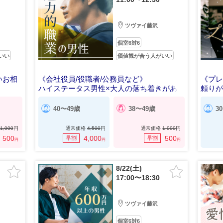
ツヴァイ藤沢
個室6対6
いい
価値観が合う人がいい
いお相
《会社役員/役職者/公務員など》
《プ
ハイステータス男性×大人の落ち着きがある
頼り
男女編
40〜49歳
38〜49歳
3
1,000
円
通常価格
4,500
円
通常価格
1,000
円
500
4,000
500
早割
早割
円
円
円
8/22(土)
17:00〜18:30
ツヴァイ藤沢
個室6対6