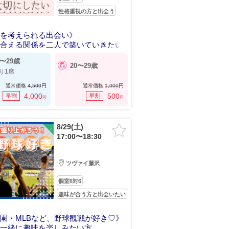
性格重視の方と出会う
来を考えられる出会い》
し合える関係を二人で築いていきたい
0〜29歳
20〜29歳
り1席
通常価格
4,500
円
通常価格
1,000
円
4,000
500
早割
早割
円
円
8/29(土)
17:00〜18:30
ツヴァイ藤沢
個室6対6
趣味が合う方と出会いたい
園・MLBなど、野球観戦が好き♡》
と一緒に趣味を楽しみたい方