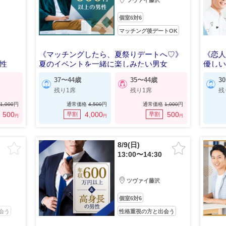
ツヴァイ藤沢
個室6対6
マッチング後デートOK
《マッチングしたら、夏祭りデートへ♡》
《恋
男性
夏のイベントを一緒に楽しみたい男女
優し
37〜44歳
35〜44歳
3
残り1席
残り1席
残
1,000
円
通常価格
4,500
円
通常価格
1,000
円
500
4,000
500
早割
早割
円
円
円
8/9(日)
13:00〜14:30
ツヴァイ藤沢
個室6対6
会う
性格重視の方と出会う