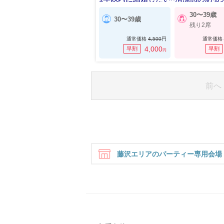
30〜39歳
30〜39歳
残り2席
通常価格
4,500
円
通常価格
4,000
早割
早割
円
前へ
藤沢エリアのパーティー専用会場