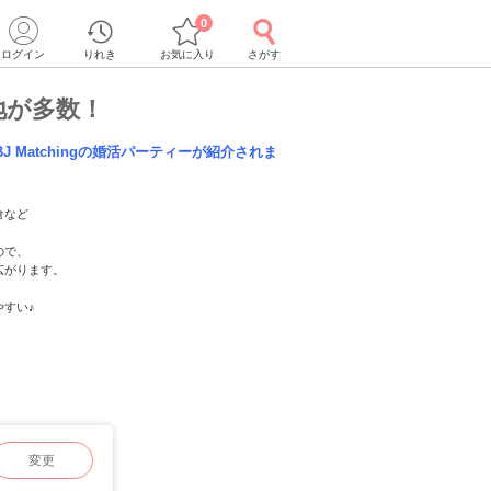
0
ログイン
りれき
お気に入り
さがす
地が多数！
J Matchingの婚活パーティーが紹介されま
倉など
ので、
広がります。
やすい♪
変更