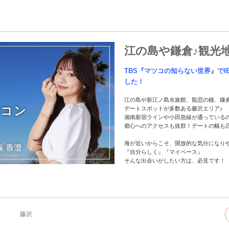
江の島や鎌倉♪観光
TBS『マツコの知らない世界』でIB
した！
江の島や新江ノ島水族館、龍恋の鐘、鎌
街コン
デートスポットが多数ある藤沢エリア♪
湘南新宿ラインや小田急線が通っている
都心へのアクセスも抜群！デートの幅も
海が近いからこそ、開放的な気分になり
『自分らしく』『マイペース』
そんな出会いがしたい方は、必見です！
藤沢