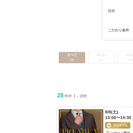
日付
こだわり条件
すべて
8/6(木)
8/7(
7件
0件
0
28
件中 1～18件
8/8(土)
13:00〜14:30