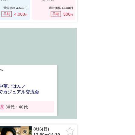
通常価格
4,500
円
通常価格
1,000
円
4,000
500
早割
早割
円
円
0〜
8/15(土) 17:30〜
横浜
で中華ごはん／
＼ラミレス監督 
アでカジュアル交流会
貸切で楽しむ大
特別コース）
30代・40代
35〜42歳
8/16(日)
13:00〜14:30