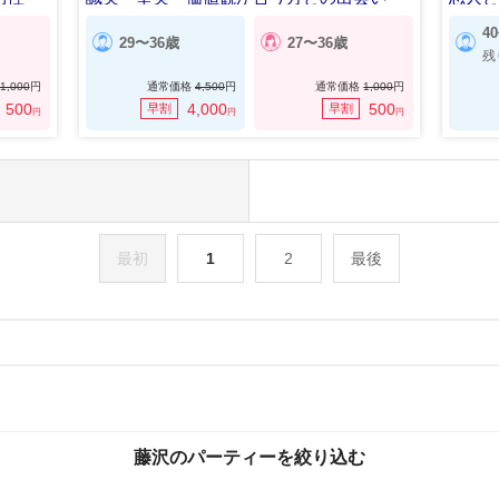
4
29〜36歳
27〜36歳
残
1,000
円
通常価格
4,500
円
通常価格
1,000
円
500
4,000
500
早割
早割
円
円
円
最初
1
2
最後
藤沢のパーティーを絞り込む