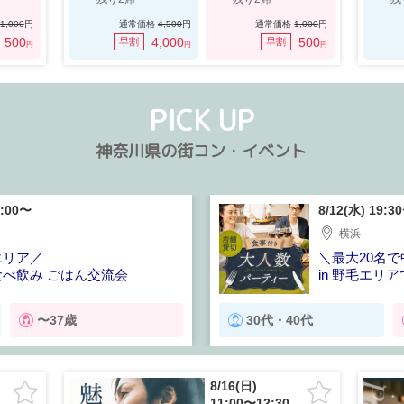
1,000
円
通常価格
4,500
円
通常価格
1,000
円
500
4,000
500
早割
早割
円
円
円
PICK UP
神奈川県の街コン・イベント
9:00〜
8/12(水) 19:3
横浜
毛エリア／
＼最大20名
べ飲み ごはん交流会
in 野毛エリ
〜37歳
30代・40代
8/16(日)
11:00〜12:30