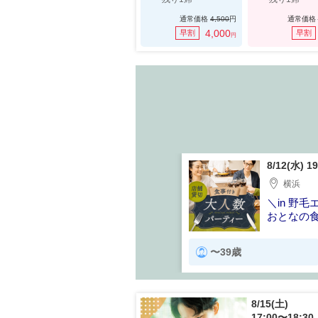
通常価格
4,500
円
通常価格
4,000
早割
早割
円
) 15:00〜
8/12(水) 1
横浜
50名》＼完全貸し切りで開催／
＼in 野
ビュッフェ＆アルコール飲み放
おとなの食
40・50代
〜39歳
8/15(土)
17:00〜18:30