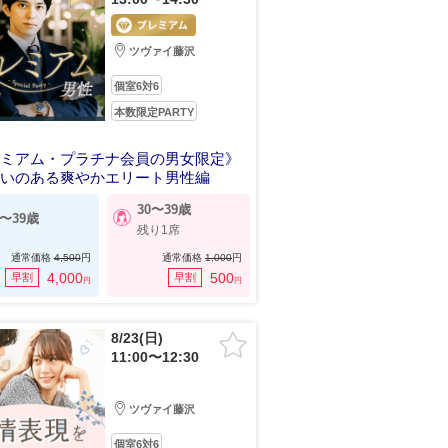
ツヴァイ藤沢
個室6対6
本数限定PARTY
レミアム・プラチナ会員の男女限定》
がいのある爽やかエリート男性編
30〜39歳
0〜39歳
残り1席
通常価格
4,500
円
通常価格
1,000
円
4,000
500
早割
早割
円
円
8/23(日)
11:00〜12:30
ツヴァイ藤沢
個室6対6