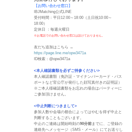
【お問い合わせ窓口】
IBJMatching公式LINE
受付時間：平日12:00～18:00（土日祝10:00～
18:00）
定休日 ：毎週火曜日
※お電話でのお問い合わせ窓口は設けておりません。
友だち追加はこちら →
https://page.line.me/opw3471a
ID検索：@opw3471a
<本人確認書類を必ずご持参ください>
本人確認書類（免許証・マイナンバーカード・パス
ポートなど官公庁が発行した顔写真付きの証明証）
※ご本人様確認書類をお忘れの場合はパーティーに
ご参加頂けません。
<中止判断につきまして>
参加人数や会場の都合によってはやむを得ず中止と
判断することもございます。
中止のご連絡は開始時刻の
90分前
までに、ご登録の
連絡先へメッセージ（SMS・メール）にてお送りし