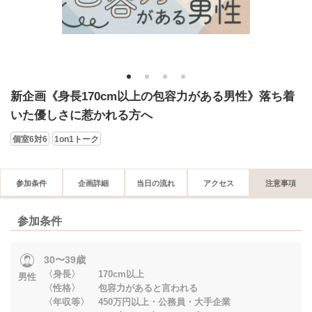
1
2
3
4
新企画《身長170cm以上の包容力がある男性》落ち着
いた優しさに惹かれる方へ
個室6対6
1on1トーク
参加条件
企画詳細
当日の流れ
アクセス
注意事項
参加条件
30〜39歳
〈身長〉 170cm以上
男性
〈性格〉 包容力があると言われる
〈年収等〉 450万円以上・公務員・大手企業