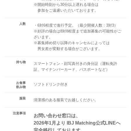
※開始時刻から30分以上遅れる場合は
参加をご遠慮いただいております。
人数
・6対6程度で進行予定。（最少開催人数：3対3）
※好評の場合は8対8程度まで追加募集の可能性がご
ざいます。
※募集締め切り以降のキャンセルによっては
男女差が変動する場合がございます。
持ち物
スマートフォン・顔写真付きの身分証（運転免許
証、マイナンバーカード、パスポートなど）
お食事
ソフトドリンク付き
飲み物
服装
清潔感のある服装でお越しください。
注意事項
お問い合わせ窓口は、
2026年1月より IBJ Matching公式LINEへ
完全移行しております。