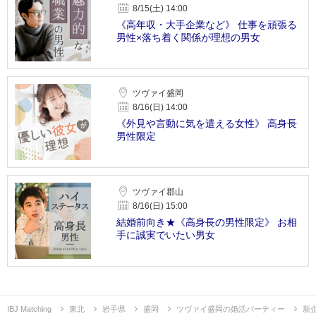
8/15(土) 14:00
《高年収・大手企業など》 仕事を頑張る
男性×落ち着く関係が理想の男女
ツヴァイ盛岡
8/16(日) 14:00
《外見や言動に気を遣える女性》 高身長
男性限定
ツヴァイ郡山
8/16(日) 15:00
結婚前向き★《高身長の男性限定》 お相
手に誠実でいたい男女
IBJ Matching
東北
岩手県
盛岡
ツヴァイ盛岡の婚活パーティー
新