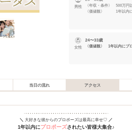
〈年収・条件〉 500万円以
男性
〈価値観〉 1年以内に
24〜33歳
〈価値観〉 1年以内にプ
女性
当日の流れ
アクセス
＼
大好きな彼からのプロポーズは最高に幸せ♡
／
プロポーズ
1年以内に
されたい皆様大集合♪