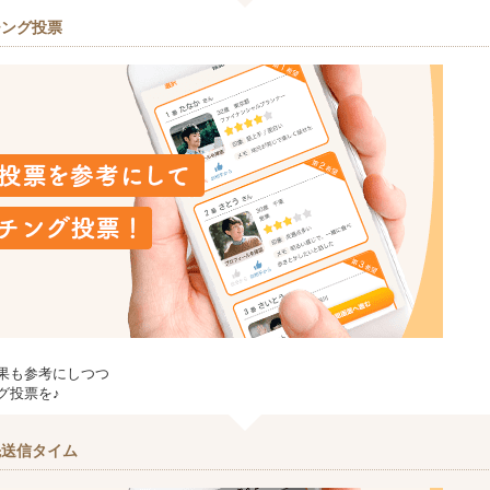
チング投票
果も参考にしつつ
グ投票を♪
先送信タイム