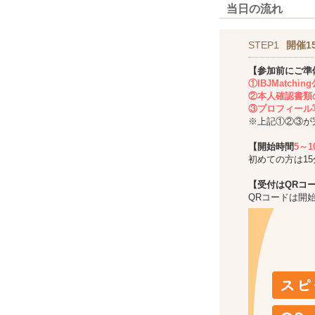
当日の流れ
STEP1
開催1
【参加前にご準
①IBJMatch
②本人確認書類
③プロフィール
※上記①②③が
【開始時間
5～
初めての方は1
【受付はQRコ
QRコードは開