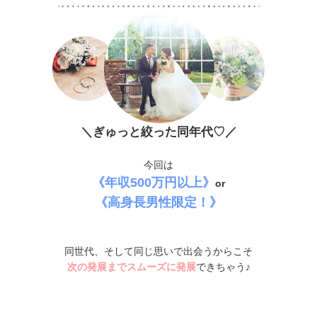
＼ぎゅっと絞った同年代♡／
今回は
《年収500万円以上》
or
《高身長男性限定！》
同世代、そして同じ思いで出会うからこそ
次の発展までスムーズに発展
できちゃう♪