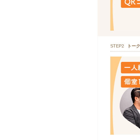
STEP2
トー