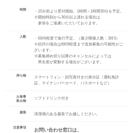
時間
・15分前より受付開始。1時間～1時間30分を予定。
※開始時刻から30分以上遅れる場合は
参加をご遠慮いただいております。
人数
・6対6程度で進行予定。（最少開催人数：3対3）
※好評の場合は8対8程度まで追加募集の可能性がご
ざいます。
※募集締め切り以降のキャンセルによっては
男女差が変動する場合がございます。
持ち物
スマートフォン・顔写真付きの身分証（運転免許
証、マイナンバーカード、パスポートなど）
お食事
ソフトドリンク付き
飲み物
服装
清潔感のある服装でお越しください。
注意事項
お問い合わせ窓口は、