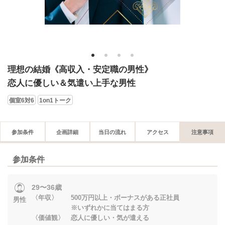
1
2
3
4
理想の結婚《高収入・安定職の男性》
恋人に優しい＆気遣い上手な男性
個室6対6
1on1トーク
参加条件
企画詳細
当日の流れ
アクセス
注意事項
参加条件
29〜36歳
〈年収〉 500万円以上・ボーナスがある正社員
男性
※いずれかに当てはまる方
〈価値観〉 恋人に優しい・気が遣える