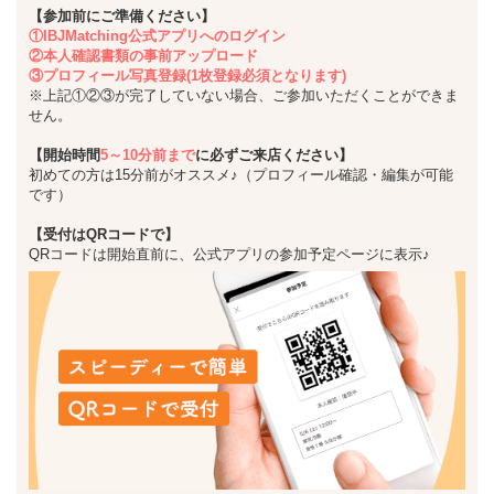
【参加前にご準備ください】
①IBJMatching公式アプリへのログイン
②本人確認書類の事前アップロード
③プロフィール写真登録(1枚登録必須となります)
※上記①②③が完了していない場合、ご参加いただくことができま
せん。
【開始時間
5～10分前まで
に必ずご来店ください】
初めての方は15分前がオススメ♪（プロフィール確認・編集が可能
です）
【受付はQRコードで】
QRコードは開始直前に、公式アプリの参加予定ページに表示♪