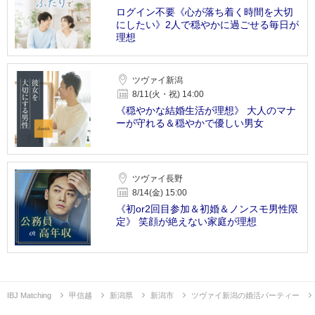
ログイン不要《心が落ち着く時間を大切
にしたい》2人で穏やかに過ごせる毎日が
理想
ツヴァイ新潟
8/11(火・祝) 14:00
《穏やかな結婚生活が理想》 大人のマナ
ーが守れる＆穏やかで優しい男女
ツヴァイ長野
8/14(金) 15:00
《初or2回目参加＆初婚＆ノンスモ男性限
定》 笑顔が絶えない家庭が理想
IBJ Matching
甲信越
新潟県
新潟市
ツヴァイ新潟の婚活パーティー