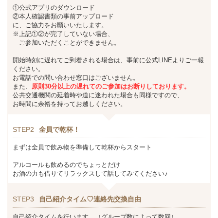
①公式アプリのダウンロード
②本人確認書類の事前アップロード
に、ご協力をお願いいたします。
※上記①②が完了していない場合、
ご参加いただくことができません。
開始時刻に遅れてご到着される場合は、事前に公式LINEよりご一報
ください。
お電話での問い合わせ窓口はございません。
また、
原則30分以上の遅れてのご参加はお断りしております。
公共交通機関の延着時や道に迷われた場合も同様ですので、
お時間に余裕を持ってお越しください。
STEP2
全員で乾杯！
まずは全員で飲み物を準備して乾杯からスタート
アルコールも飲めるのでちょっとだけ
お酒の力も借りてリラックスして話してみてください♪
STEP3
自己紹介タイム♡連絡先交換自由
自己紹介タイムを行います。（グループ数によって数回）