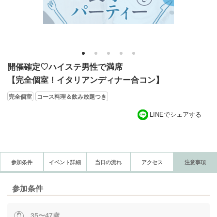
1
2
3
4
5
開催確定♡ハイステ男性で満席
【完全個室！イタリアンディナー合コン】
完全個室
コース料理＆飲み放題つき
LINEでシェアする
参加条件
イベント詳細
当日の流れ
アクセス
注意事項
参加条件
35〜47歳