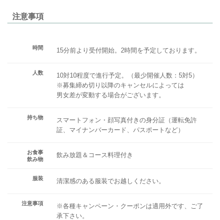
注意事項
時間
15分前より受付開始。2時間を予定しております。
人数
10対10程度で進行予定。（最少開催人数：5対5）
※募集締め切り以降のキャンセルによっては
男女差が変動する場合がございます。
持ち物
スマートフォン・顔写真付きの身分証（運転免許
証、マイナンバーカード、パスポートなど）
お食事
飲み放題＆コース料理付き
飲み物
服装
清潔感のある服装でお越しください。
注意事項
※各種キャンペーン・クーポンは適用外です、ご了
承下さい。