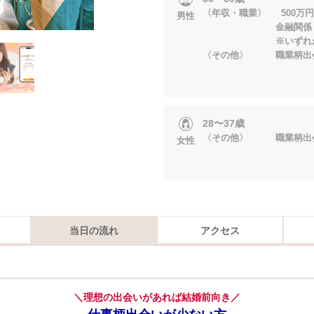
〈年収・職業〉 500万円
男性
金融関係・士業
※いずれかに当
〈その他〉 職業柄出
28〜37歳
〈その他〉 職業柄出
女性
当日の流れ
アクセス
＼理想の出会いがあれば結婚前向き／