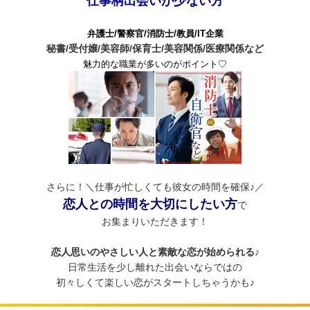
仕事柄出会いが少ない方
弁護士/警察官/消防士/教員/IT企業
秘書/受付嬢/美容師/保育士/美容関係/医療関係など
魅力的な職業が多いのがポイント♡
さらに！＼仕事が忙しくても彼女の時間を確保♪／
恋人との時間を大切にしたい方
で
お集まりいただきます！
恋人思いのやさしい人と素敵な恋が始められる♪
日常生活を少し離れた出会いならではの
初々しくて楽しい恋がスタートしちゃうかも♪