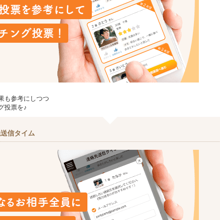
果も参考にしつつ
グ投票を♪
先送信タイム