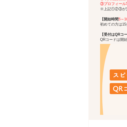
③プロフィール
※上記①②③が
【開始時間
5～
初めての方は1
【受付はQRコ
QRコードは開