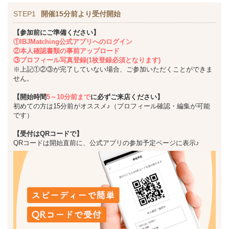
STEP1
開催15分前より受付開始
【参加前にご準備ください】
①IBJMatching公式アプリへのログイン
②本人確認書類の事前アップロード
③プロフィール写真登録(1枚登録必須となります)
※上記①②③が完了していない場合、ご参加いただくことができま
せん。
【開始時間
5～10分前まで
に必ずご来店ください】
初めての方は15分前がオススメ♪（プロフィール確認・編集が可能
です）
【受付はQRコードで】
QRコードは開始直前に、公式アプリの参加予定ページに表示♪