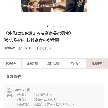
1
2
3
《外見に気を遣える＆高身長の男性》
3か月以内にお付き合いが希望
個室6対6
お出かけデートがしたい
参加条件
企画詳細
当日の流れ
アクセス
注意事項
参加条件
35〜42歳
〈年収〉 450万円以上
男性
〈身長〉 170cm以上の方
〈価値観〉 お出かけデートに行きたい・