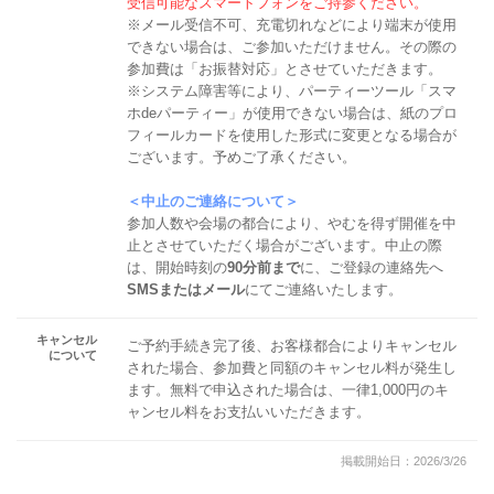
受信可能なスマートフォンをご持参ください。
※メール受信不可、充電切れなどにより端末が使用
できない場合は、ご参加いただけません。その際の
参加費は「お振替対応」とさせていただきます。
※システム障害等により、パーティーツール「スマ
ホdeパーティー」が使用できない場合は、紙のプロ
フィールカードを使用した形式に変更となる場合が
ございます。予めご了承ください。
＜中止のご連絡について＞
参加人数や会場の都合により、やむを得ず開催を中
止とさせていただく場合がございます。中止の際
は、開始時刻の
90分前まで
に、ご登録の連絡先へ
SMSまたはメール
にてご連絡いたします。
キャンセル
ご予約手続き完了後、お客様都合によりキャンセル
について
された場合、参加費と同額のキャンセル料が発生し
ます。無料で申込された場合は、一律1,000円のキ
ャンセル料をお支払いいただきます。
掲載開始日：2026/3/26