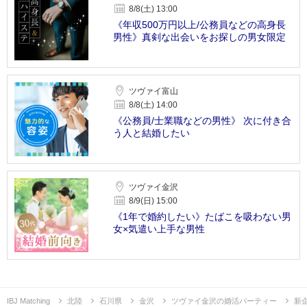
8/8(土) 13:00
《年収500万円以上/公務員などの高身長
男性》真剣な出会いをお探しの男女限定
ツヴァイ富山
8/8(土) 14:00
《公務員/士業職などの男性》 次に付き合
う人と結婚したい
ツヴァイ金沢
8/9(日) 15:00
《1年で婚約したい》たばこを吸わない男
女×気遣い上手な男性
IBJ Matching
北陸
石川県
金沢
ツヴァイ金沢の婚活パーティー
新