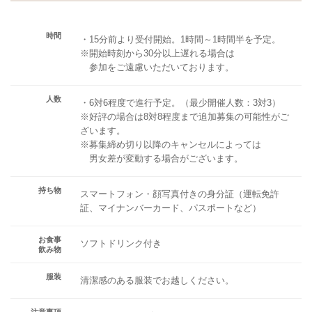
時間
・15分前より受付開始。1時間～1時間半を予定。
※開始時刻から30分以上遅れる場合は
参加をご遠慮いただいております。
人数
・6対6程度で進行予定。（最少開催人数：3対3）
※好評の場合は8対8程度まで追加募集の可能性がご
ざいます。
※募集締め切り以降のキャンセルによっては
男女差が変動する場合がございます。
持ち物
スマートフォン・顔写真付きの身分証（運転免許
証、マイナンバーカード、パスポートなど）
お食事
ソフトドリンク付き
飲み物
服装
清潔感のある服装でお越しください。
注意事項