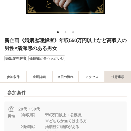
1
2
3
新企画《婚姻歴理解者》年収550万円以上など高収入の
男性×清潔感のある男女
婚姻歴理解者
価値観が合う人がいい
参加条件
企画詳細
当日の流れ
アクセス
注意事項
参加条件
20代・30代
〈年収等〉 550万円以上・公務員
男性
※どちらか当てはまる方
〈価値観〉 婚姻歴に理解がある