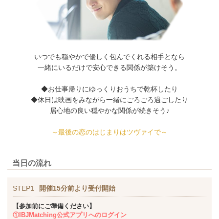
いつでも穏やかで優しく包んでくれる相手となら
一緒にいるだけで安心できる関係が築けそう。
◆お仕事帰りにゆっくりおうちで乾杯したり
◆休日は映画をみながら一緒にごろごろ過ごしたり
居心地の良い穏やかな関係が続きそう♪
～最後の恋のはじまりはツヴァイで～
当日の流れ
STEP1
開催15分前より受付開始
【参加前にご準備ください】
①IBJMatching公式アプリへのログイン