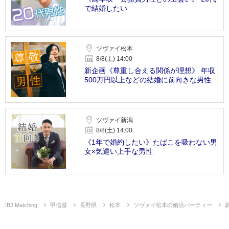
で結婚したい
ツヴァイ松本
8/8(土) 14:00
新企画《尊重し合える関係が理想》 年収
500万円以上などの結婚に前向きな男性
ツヴァイ新潟
8/8(土) 14:00
《1年で婚約したい》たばこを吸わない男
女×気遣い上手な男性
IBJ Matching
甲信越
長野県
松本
ツヴァイ松本の婚活パーティー