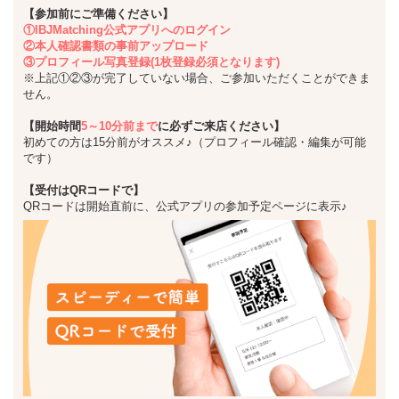
【参加前にご準備ください】
①IBJMatching公式アプリへのログイン
②本人確認書類の事前アップロード
③プロフィール写真登録(1枚登録必須となります)
※上記①②③が完了していない場合、ご参加いただくことができま
せん。
【開始時間
5～10分前まで
に必ずご来店ください】
初めての方は15分前がオススメ♪（プロフィール確認・編集が可能
です）
【受付はQRコードで】
QRコードは開始直前に、公式アプリの参加予定ページに表示♪