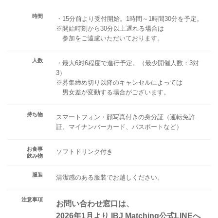
時間
・15分前より受付開始。1時間～1時間30分を予定。
※開始時刻から30分以上遅れる場合は
参加をご遠慮いただいております。
人数
・最大6対6程度で進行予定。（最少開催人数：3対
3）
※募集締め切り以降のキャンセルによっては
男女差が変動する場合がございます。
持ち物
スマートフォン・顔写真付きの身分証（運転免許
証、マイナンバーカード、パスポートなど）
お食事
ソフトドリンク付き
飲み物
服装
清潔感のある服装でお越しください。
注意事項
お問い合わせ窓口は、
2026年1月より IBJ Matching公式LINEへ