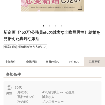
1
2
3
4
新企画《450万/公務員etcの誠実な非喫煙男性》結婚を
見据えた真剣な婚活
個室6対6
価値観が合う人がいい
参加条件
企画詳細
当日の流れ
アクセス
注意事項
参加条件
30代
〈年収等〉 450万円以上 or 公務員
男性
〈異性の好み〉 誠実な人
〈その他〉 ノンスモーカー