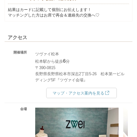
結果はカードに記載して個別にお伝えします！
マッチングした方はお席で再会＆連絡先の交換へ♡
アクセス
開催場所
ツヴァイ松本
6
松本駅から徒歩
分
〒390-0815
長野県長野県松本市深志2丁目5-26 松本第一ビル
ディング5F『ツヴァイ会場』
マップ・アクセス案内を見る
会場