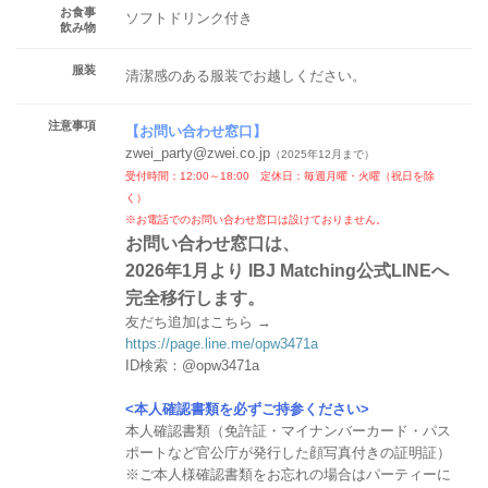
お食事
ソフトドリンク付き
飲み物
服装
清潔感のある服装でお越しください。
注意事項
【
お問い合わせ窓口
】
zwei_party@zwei.co.jp
（2025年12月まで）
受付時間：12:00～18:00 定休日：毎週月曜・火曜（祝日を除
く）
※お電話でのお問い合わせ窓口は設けておりません。
お問い合わせ窓口は、
2026年1月より IBJ Matching公式LINEへ
完全移行します。
友だち追加はこちら →
https://page.line.me/opw3471a
ID検索：@opw3471a
<本人確認書類を必ずご持参ください>
本人確認書類（免許証・マイナンバーカード・パス
ポートなど官公庁が発行した顔写真付きの証明証）
※ご本人様確認書類をお忘れの場合はパーティーに