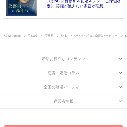
《初or2回目参加＆初婚＆ノンスモ男性限
定》 笑顔が絶えない家庭が理想
IBJ Matching
甲信越
長野県
松本
ツヴァイ松本の婚活パーティー
婚活お役立ちコンテンツ
恋愛・婚活コラム
全国の婚活パーティー
運営者情報