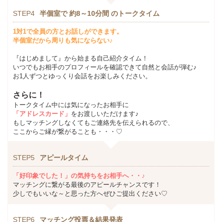
STEP4
半個室で 約8～10分間 のトークタイム
1対1で全員の方とお話しができます。
半個室だから周りも気にならない♪
『はじめまして』から始まる自己紹介タイム！
いつでもお相手のプロフィールを確認できて自然と会話が弾む♪
お1人ずつとゆっくり会話をお楽しみください。
さらに！
トークタイム中には気になったお相手に
「アドレスカード」
をお渡しいただけます♪
もしマッチングしなくてもご連絡先を伝えられるので、
ここからご縁が繋がることも・・・♡
STEP5
アピールタイム
「好印象でした！」の気持ちをお相手へ・・♪
マッチングに繋がる最後のアピールチャンスです！
少しでもいいな～と思った方へぜひご提出ください♡
STEP6
マッチング投票＆結果発表