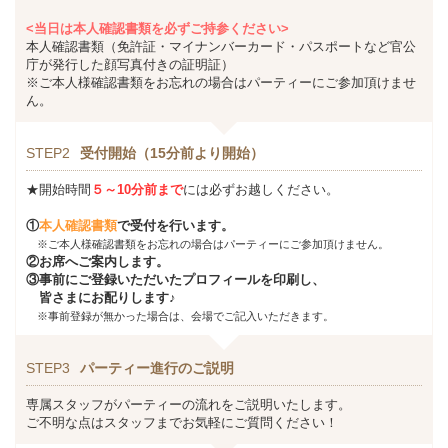
<当日は本人確認書類を必ずご持参ください>
本人確認書類（免許証・マイナンバーカード・パスポートなど官公
庁が発行した顔写真付きの証明証）
※ご本人様確認書類をお忘れの場合はパーティーにご参加頂けませ
ん。
STEP2
受付開始（15分前より開始）
★開始時間
５～10分前まで
には必ずお越しください。
①
本人確認書類
で受付を行います。
※ご本人様確認書類をお忘れの場合はパーティーにご参加頂けません。
②お席へご案内します。
③事前にご登録いただいたプロフィールを印刷し、
皆さまにお配りします♪
※事前登録が無かった場合は、会場でご記入いただきます。
STEP3
パーティー進行のご説明
専属スタッフがパーティーの流れをご説明いたします。
ご不明な点はスタッフまでお気軽にご質問ください！