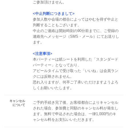
ご参加頂けません。
<中止判断につきまして>
参加人数や会場の都合によってはやむを得ず中止と
判断することもございます。
中止のご連絡は開始時刻の90分前までに、ご登録の
連絡先へメッセージ（SMS・メール）にてお送りし
ます。
<注意事項>
本パーティーは紙シートを利用した「スタンダード
パーティー」となっており、
アピールタイムで受け取った「いいね」は会員ラン
クには反映されません。
恐れ入りますが、何卒ご了承いただけますようよろ
しくお願いいたします。
キャンセル
ご予約手続き完了後、お客様都合によりキャンセル
について
された場合、参加費と同額のキャンセル料が発生し
ます。無料で申込された場合は、一律1,000円のキ
ャンセル料をお支払いいただきます。