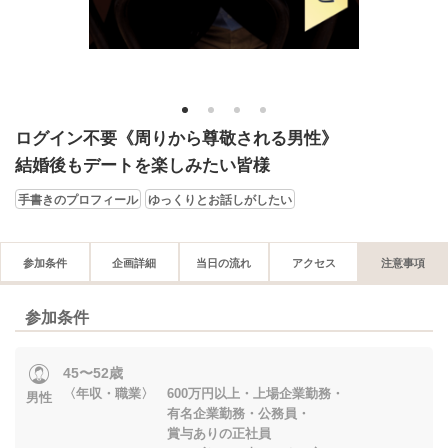
1
2
3
4
ログイン不要《周りから尊敬される男性》
結婚後もデートを楽しみたい皆様
手書きのプロフィール
ゆっくりとお話しがしたい
参加条件
企画詳細
当日の流れ
アクセス
注意事項
参加条件
45〜52歳
〈年収・職業〉 600万円以上・上場企業勤務・
男性
有名企業勤務・公務員・
賞与ありの正社員