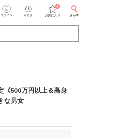
0
ログイン
りれき
お気に入り
さがす
定《500万円以上＆高身
きな男女