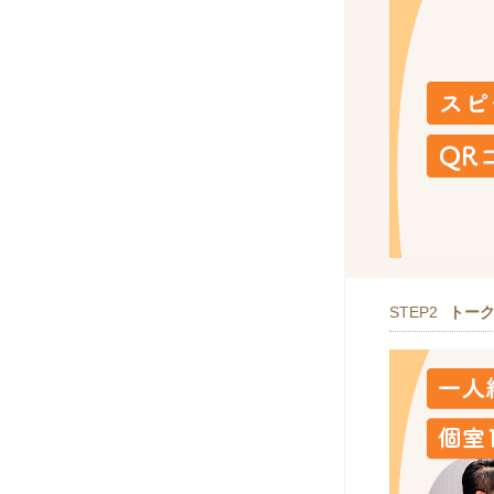
STEP2
トー