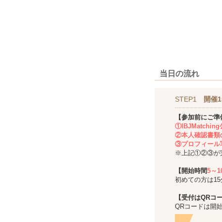
当日の流れ
STEP1
開催1
【参加前にご準
①IBJMatch
②本人確認書類
③プロフィール
※上記①②③が
【開始時間
5～
初めての方は1
【受付はQRコ
QRコードは開