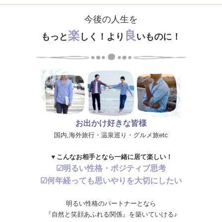
今後の人生を
楽
良
もっと
しく！より
いものに！
お出かけ好きな皆様
国内,海外旅行・温泉巡り・グルメ旅etc
▼こんなお相手となら一緒に居て楽しい！
☑明るい性格・ポジティブ思考
☑何年経っても思いやりを大切にしたい
明るい性格のパートナーとなら
『自然と笑顔あふれる関係』を築いていける♪