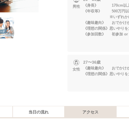
《身長》 170cm以
男性
《年収等》 500万円以
※いずれかに当
《趣味趣向》 おでかけ
《理想の関係》思いやりを
《参加回数》 初参加 or 
27〜36歳
《趣味趣向》 おでかけ
女性
《理想の関係》思いやりを
当日の流れ
アクセス