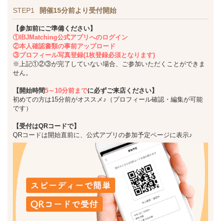
STEP1
開催15分前より受付開始
【参加前にご準備ください】
①IBJMatching公式アプリへのログイン
②本人確認書類の事前アップロード
③プロフィール写真登録(1枚登録必須となります)
※上記①②③が完了していない場合、ご参加いただくことができま
せん。
【開始時間
5～10分前まで
に必ずご来店ください】
初めての方は15分前がオススメ♪（プロフィール確認・編集が可能
です）
【受付はQRコードで】
QRコードは開始直前に、公式アプリの参加予定ページに表示♪