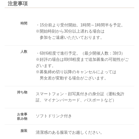
注意事項
時間
・15分前より受付開始。1時間～1時間半を予定。
※開始時刻から30分以上遅れる場合は
参加をご遠慮いただいております。
人数
・6対6程度で進行予定。（最少開催人数：3対3）
※好評の場合は8対8程度まで追加募集の可能性がご
ざいます。
※募集締め切り以降のキャンセルによっては
男女差が変動する場合がございます。
持ち物
スマートフォン・顔写真付きの身分証（運転免許
証、マイナンバーカード、パスポートなど）
お食事
ソフトドリンク付き
飲み物
服装
清潔感のある服装でお越しください。