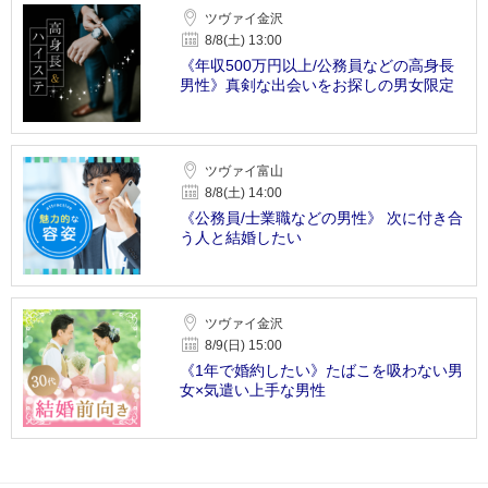
ツヴァイ金沢
8/8(土) 13:00
《年収500万円以上/公務員などの高身長
男性》真剣な出会いをお探しの男女限定
ツヴァイ富山
8/8(土) 14:00
《公務員/士業職などの男性》 次に付き合
う人と結婚したい
ツヴァイ金沢
8/9(日) 15:00
《1年で婚約したい》たばこを吸わない男
女×気遣い上手な男性