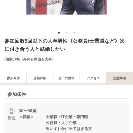
1
2
3
参加回数5回以下の大卒男性《公務員/士業職など》次
に付き合う人と結婚したい
個室6対6
外見も内面も大事
参加条件
企画詳細
当日の流れ
アクセス
注意事項
参加条件
30〜39歳
＜職種＞ 士業職・IT企業・専門職・
男性
公務員・大手企業
※いずれかに当てはまる方