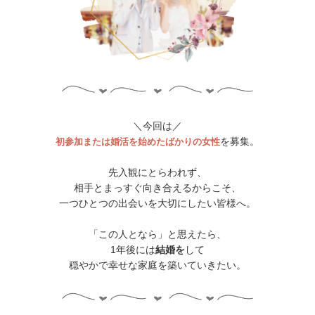
＼今回は／
を募集。
初参加または婚活を始めたばかりの女性
先入観にとらわれず、
相手とまっすぐ向き合えるからこそ、
一つひとつの出会いを大切にしたい皆様へ。
「この人となら」と思えたら、
1年後には
結婚を
して
穏やかで幸せな家庭を築いていきたい。