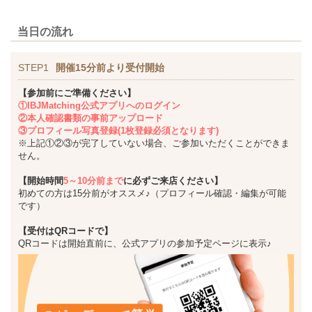
当日の流れ
STEP1
開催15分前より受付開始
【参加前にご準備ください】
①IBJMatching公式アプリへのログイン
②本人確認書類の事前アップロード
③プロフィール写真登録(1枚登録必須となります)
※上記①②③が完了していない場合、ご参加いただくことができま
せん。
【開始時間
5～10分前まで
に必ずご来店ください】
初めての方は15分前がオススメ♪（プロフィール確認・編集が可能
です）
【受付はQRコードで】
QRコードは開始直前に、公式アプリの参加予定ページに表示♪