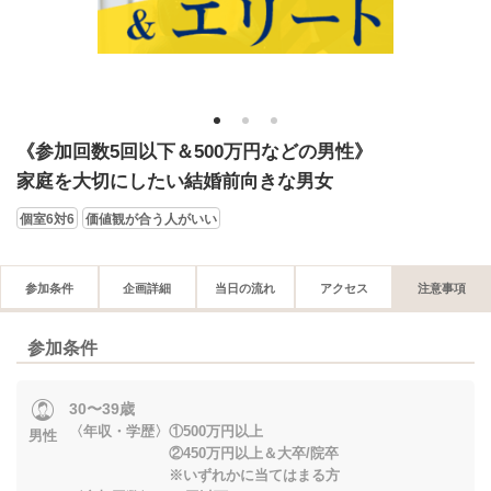
1
2
3
《参加回数5回以下＆500万円などの男性》
家庭を大切にしたい結婚前向きな男女
個室6対6
価値観が合う人がいい
参加条件
企画詳細
当日の流れ
アクセス
注意事項
参加条件
30〜39歳
〈年収・学歴〉①500万円以上
男性
②450万円以上＆大卒/院卒
※いずれかに当てはまる方