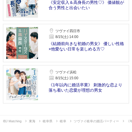
《安定収入＆高身長の男性♡》 価値観が
合う男性と出会いたい
ツヴァイ四日市
8/15(土) 14:00
《結婚前向きな初婚の男女》 優しい性格
×他愛ない日常を楽しめる方♡
ツヴァイ浜松
8/15(土) 15:00
《1年以内に婚活卒業》 刺激的な恋より
落ち着いた恋愛が理想の男女
IBJ Matching
東海
岐阜県
岐阜
ツヴァイ岐阜の婚活パーティー
《