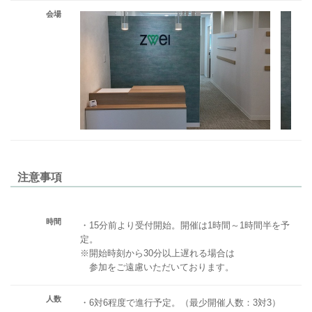
会場
注意事項
時間
・15分前より受付開始。開催は1時間～1時間半を予
定。
※開始時刻から30分以上遅れる場合は
参加をご遠慮いただいております。
人数
・6対6程度で進行予定。（最少開催人数：3対3）