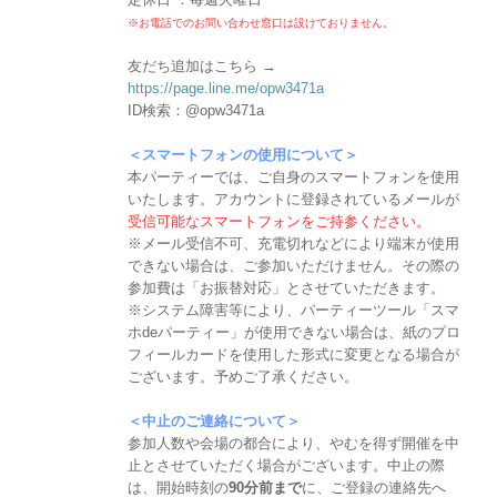
※お電話でのお問い合わせ窓口は設けておりません。
友だち追加はこちら →
https://page.line.me/opw3471a
ID検索：@opw3471a
＜スマートフォンの使用について＞
本パーティーでは、ご自身のスマートフォンを使用
いたします。アカウントに登録されているメールが
受信可能なスマートフォンをご持参ください。
※メール受信不可、充電切れなどにより端末が使用
できない場合は、ご参加いただけません。その際の
参加費は「お振替対応」とさせていただきます。
※システム障害等により、パーティーツール「スマ
ホdeパーティー」が使用できない場合は、紙のプロ
フィールカードを使用した形式に変更となる場合が
ございます。予めご了承ください。
＜中止のご連絡について＞
参加人数や会場の都合により、やむを得ず開催を中
止とさせていただく場合がございます。中止の際
は、開始時刻の
90分前まで
に、ご登録の連絡先へ