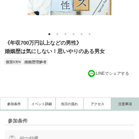
1
2
3
4
5
6
《年収700万円以上などの男性》
婚姻歴は気にしない！思いやりのある男女
個室6対6
婚姻歴理解者
LINEでシェアする
参加条件
イベント詳細
当日の流れ
アクセス
注意事項
参加条件
40〜49歳