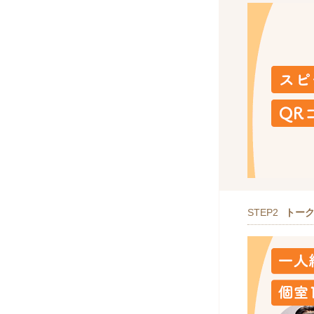
STEP2
トー