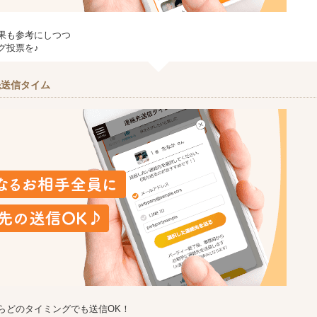
果も参考にしつつ
グ投票を♪
先送信タイム
らどのタイミングでも送信OK！