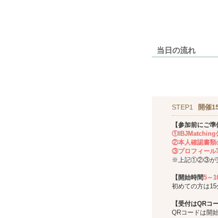
当日の流れ
STEP1
開催1
【参加前にご準
①IBJMatch
②本人確認書類
③プロフィール
※上記①②③が
【開始時間
5～
初めての方は1
【受付はQRコ
QRコードは開