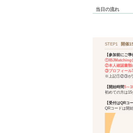
当日の流れ
STEP1
開催1
【参加前にご準
①IBJMatch
②本人確認書類
③プロフィール
※上記①②③が
【開始時間
5～
初めての方は1
【受付はQRコ
QRコードは開