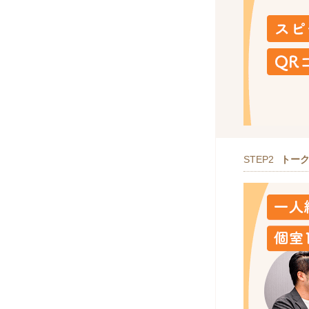
STEP2
トー