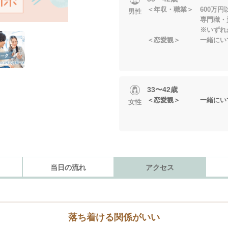
＜年収・職業＞ 600万
男性
専門職・資
※いずれかに当
＜恋愛観＞ 一緒にいて
33〜42歳
＜恋愛観＞ 一緒にいて
女性
当日の流れ
アクセス
落ち着ける関係がいい