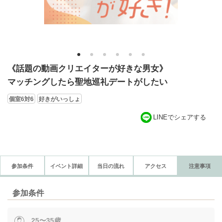
1
2
3
4
5
6
《話題の動画クリエイターが好きな男女》
マッチングしたら聖地巡礼デートがしたい
個室6対6
好きがいっしょ
LINEでシェアする
参加条件
イベント詳細
当日の流れ
アクセス
注意事項
参加条件
25〜35歳