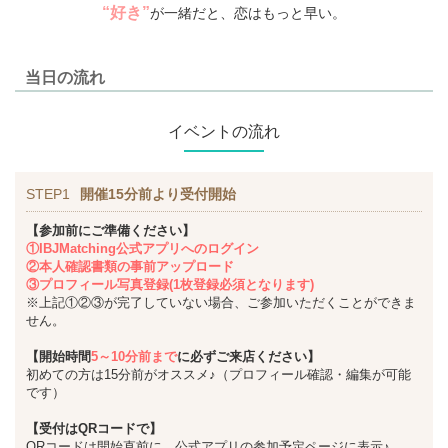
“好き”
が一緒だと、恋はもっと早い。
当日の流れ
イベントの流れ
STEP1
開催15分前より受付開始
【参加前にご準備ください】
①IBJMatching公式アプリへのログイン
②本人確認書類の事前アップロード
③プロフィール写真登録(1枚登録必須となります)
※上記①②③が完了していない場合、ご参加いただくことができま
せん。
【開始時間
5～10分前まで
に必ずご来店ください】
初めての方は15分前がオススメ♪（プロフィール確認・編集が可能
です）
【受付はQRコードで】
QRコードは開始直前に、公式アプリの参加予定ページに表示♪