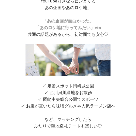
YouTube好きならピンとくる
あの企画やあのロケ地。
「あの企画が面白かった」
「あのロケ地に行ってみたい」etc
共通の話題があるから、初対面でも安心♡
✓ 定番スポット岡崎城公園
✓ 乙川河川緑地をお散歩
✓ 岡崎中央総合公園でスポーツ
✓ お腹が空いたら味噌グルメや人気ラーメン店へ
など、マッチングしたら
ふたりで聖地巡礼デートも楽しい♡