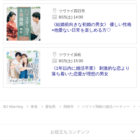
ツヴァイ四日市
8/15(土) 14:00
《結婚前向きな初婚の男女》 優しい性格
×他愛ない日常を楽しめる方♡
ツヴァイ浜松
8/15(土) 15:00
《1年以内に婚活卒業》 刺激的な恋より
落ち着いた恋愛が理想の男女
IBJ Matching
東海
愛知県
岡崎市
ツヴァイ岡崎の婚活パーティー
お役立ちコンテンツ