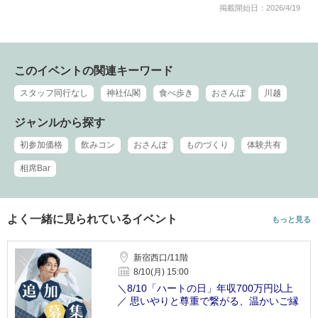
掲載開始日：2026/4/19
このイベントの関連キーワード
スタッフ同行なし
神社仏閣
食べ歩き
おさんぽ
川越
ジャンルから探す
初参加価格
飲みコン
おさんぽ
ものづくり
体験共有
相席Bar
よく一緒に見られているイベント
もっと見る
新宿西口/11階
8/10(月) 15:00
＼8/10「ハートの日」年収700万円以上
／ 思いやりと尊重で繋がる、温かいご縁