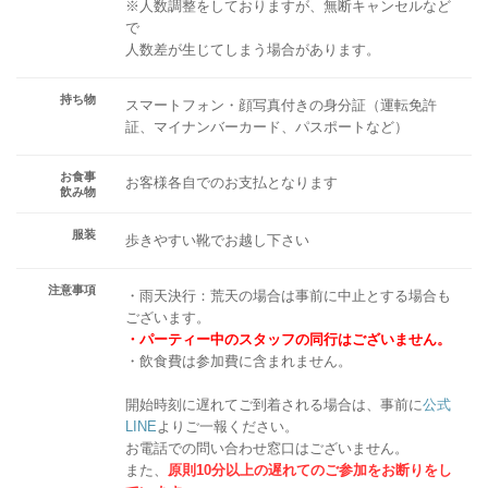
※人数調整をしておりますが、無断キャンセルなど
で
人数差が生じてしまう場合があります。
持ち物
スマートフォン・顔写真付きの身分証（運転免許
証、マイナンバーカード、パスポートなど）
お食事
お客様各自でのお支払となります
飲み物
服装
歩きやすい靴でお越し下さい
注意事項
・雨天決行：荒天の場合は事前に中止とする場合も
ございます。
・パーティー中のスタッフの同行はございません。
・飲食費は参加費に含まれません。
開始時刻に遅れてご到着される場合は、事前に
公式
LINE
よりご一報ください。
お電話での問い合わせ窓口はございません。
また、
原則10分以上の遅れてのご参加をお断りをし