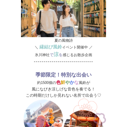
夏の風物詩
縁結び風鈴
＼
イベント開催中 ／
涼
で
を
氷川神社
感じるお散歩企画
季節限定！特別な出会い
色
鮮
や
か
な
が
約1500個の
風鈴
風になびき涼しげな音色を奏でる！
この時期だけしか見れない名所で出会う♡