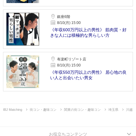
銀座6階
8/10(月) 15:00
《年収600万円以上の男性》 筋肉質・好
きな人には積極的な男らしい方
有楽町リゾート店
8/10(月) 15:00
《年収550万円以上の男性》 居心地の良
い人と出会いたい男女
IBJ Matching
街コン・趣味コン
関東の街コン・趣味コン
埼玉県
川越
お役立ちコンテンツ