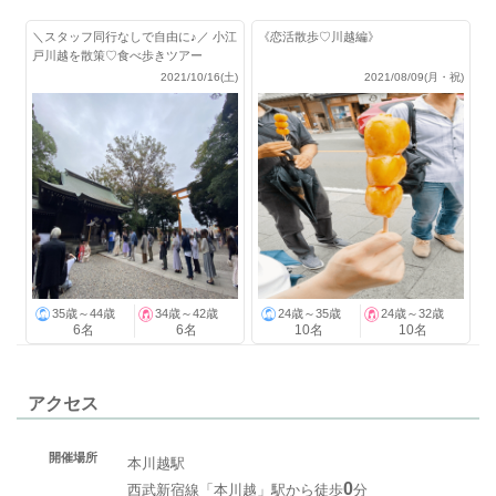
＼スタッフ同行なしで自由に♪／ 小江
《恋活散歩♡川越編》
戸川越を散策♡食べ歩きツアー
2021/10/16(土)
2021/08/09(月・祝)
35歳～44歳
34歳～42歳
24歳～35歳
24歳～32歳
6名
6名
10名
10名
アクセス
開催場所
本川越駅
0
西武新宿線「本川越」駅から徒歩
分