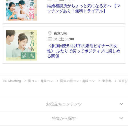
結婚相談所がちょっと気になる方へ 【マ
ッチングあり！無料トライアル】
東京/5階
8/8(土) 11:00
《参加回数5回以下の婚活ビギナーの女
性》 ふたりで笑ってポジティブに楽しめ
る関係
IBJ Matching
街コン・趣味コン
関東の街コン・趣味コン
東京都
東京(
お役立ちコンテンツ
特集から探す