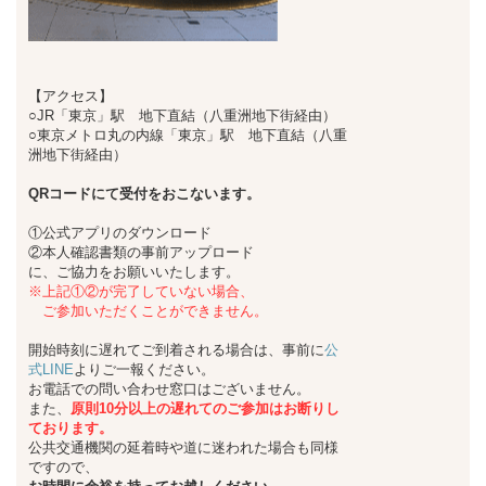
【アクセス】
○JR「東京」駅 地下直結（八重洲地下街経由）
○東京メトロ丸の内線「東京」駅 地下直結（八重
洲地下街経由）
QRコードにて受付をおこないます。
①公式アプリのダウンロード
②本人確認書類の事前アップロード
に、ご協力をお願いいたします。
※上記①②が完了していない場合、
ご参加いただくことができません。
開始時刻に遅れてご到着される場合は、事前に
公
式LINE
よりご一報ください。
お電話での問い合わせ窓口はございません。
また、
原則10分以上の遅れてのご参加はお断りし
ております。
公共交通機関の延着時や道に迷われた場合も同様
ですので、