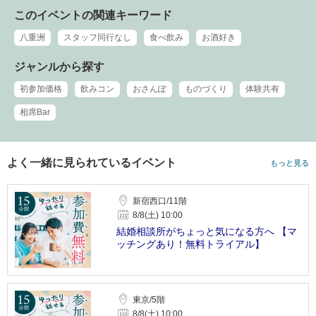
このイベントの関連キーワード
八重洲
スタッフ同行なし
食べ飲み
お酒好き
ジャンルから探す
初参加価格
飲みコン
おさんぽ
ものづくり
体験共有
相席Bar
よく一緒に見られているイベント
もっと見る
新宿西口/11階
8/8(土) 10:00
結婚相談所がちょっと気になる方へ 【マ
ッチングあり！無料トライアル】
東京/5階
8/8(土) 10:00