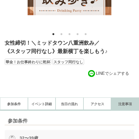
1
2
3
4
5
女性締切！＼ミッドタウン八重洲飲み／
《スタッフ同行なし》最新横丁を楽しもう♪
華金！お仕事終わりに乾杯
スタッフ同行なし
LINEでシェアする
参加条件
イベント詳細
当日の流れ
アクセス
注意事項
参加条件
32〜39歳