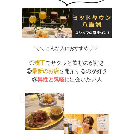
＼＼ こんな人におすすめ ／／
①
横丁
でサクッと飲むのが好き
②
最新のお店
を開拓するのが好き
③
異性と気軽に
出会いたい人