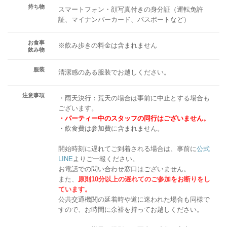
持ち物
スマートフォン・顔写真付きの身分証（運転免許
証、マイナンバーカード、パスポートなど）
お食事
※飲み歩きの料金は含まれません
飲み物
服装
清潔感のある服装でお越しください。
注意事項
・雨天決行：荒天の場合は事前に中止とする場合も
ございます。
・パーティー中のスタッフの同行はございません。
・飲食費は参加費に含まれません。
開始時刻に遅れてご到着される場合は、事前に
公式
LINE
よりご一報ください。
お電話での問い合わせ窓口はございません。
また、
原則10分以上の遅れてのご参加をお断りをし
ています。
公共交通機関の延着時や道に迷われた場合も同様で
すので、お時間に余裕を持ってお越しください。