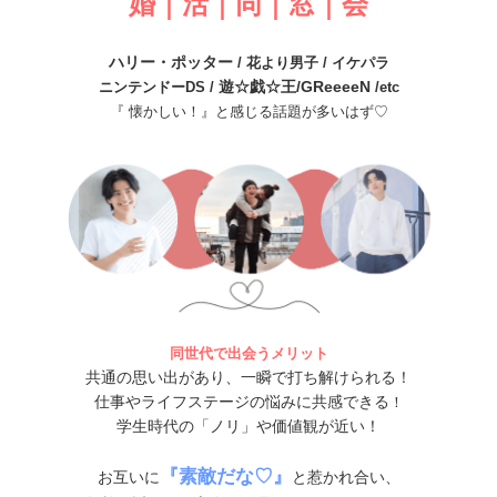
婚｜活｜同｜窓｜会
ハリー・ポッター
/ 花より男子 / イケパラ
遊☆戯☆王/GReeeeN
ニンテンドーDS /
/etc
『 懐かしい！』と感じる話題が多いはず♡
同世代で出会うメリット
共通の思い出があり、一瞬で打ち解けられる！
仕事やライフステージの悩みに共感できる
！
学生時代の「ノリ」や価値観が近い！
『素敵だな♡』
お互いに
と惹かれ合い、