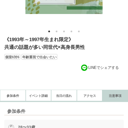
1
2
3
4
5
《1993年～1997年生まれ限定》
共通の話題が多い同世代×高身長男性
個室6対6
年齢重視で出会いたい
LINEでシェアする
参加条件
イベント詳細
当日の流れ
アクセス
注意事項
参加条件
28〜33歳