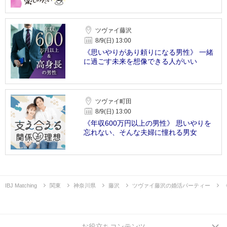
ツヴァイ藤沢
8/9(日) 13:00
《思いやりがあり頼りになる男性》 一緒
に過ごす未来を想像できる人がいい
ツヴァイ町田
8/9(日) 13:00
《年収600万円以上の男性》 思いやりを
忘れない、そんな夫婦に憧れる男女
IBJ Matching
関東
神奈川県
藤沢
ツヴァイ藤沢の婚活パーティー
お役立ちコンテンツ