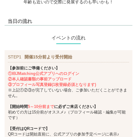
年齢も近いので交際に発展するのも早いかも！
当日の流れ
イベントの流れ
STEP1
開催15分前より受付開始
【参加前にご準備ください】
①IBJMatching公式アプリへのログイン
②本人確認書類の事前アップロード
③プロフィール写真登録(1枚登録必須となります)
※上記①②③が完了していない場合、ご参加いただくことができま
せん。
【開始時間
5～10分前まで
に必ずご来店ください】
初めての方は15分前がオススメ♪（プロフィール確認・編集が可能
です）
【受付はQRコードで】
QRコードは開始直前に、公式アプリの参加予定ページに表示♪