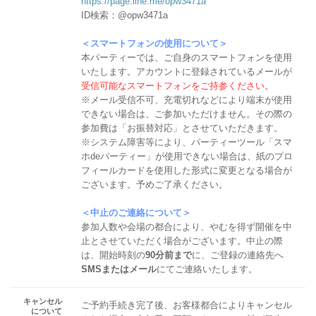
https://page.line.me/opw3471a
ID検索：@opw3471a
＜スマートフォンの使用について＞
本パーティーでは、ご自身のスマートフォンを使用
いたします。アカウントに登録されているメールが
受信可能なスマートフォンをご持参ください。
※メール受信不可、充電切れなどにより端末が使用
できない場合は、ご参加いただけません。その際の
参加費は「お振替対応」とさせていただきます。
※システム障害等により、パーティーツール「スマ
ホdeパーティー」が使用できない場合は、紙のプロ
フィールカードを使用した形式に変更となる場合が
ございます。予めご了承ください。
＜中止のご連絡について＞
参加人数や会場の都合により、やむを得ず開催を中
止とさせていただく場合がございます。中止の際
は、開始時刻の
90分前まで
に、ご登録の連絡先へ
SMSまたはメール
にてご連絡いたします。
キャンセル
ご予約手続き完了後、お客様都合によりキャンセル
について