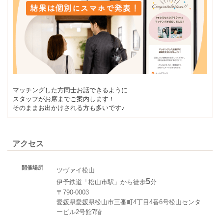
マッチングした方同士お話できるように
スタッフがお席までご案内します！
そのままお出かけされる方も多いです♪
アクセス
開催場所
ツヴァイ松山
5
伊予鉄道「松山市駅」から徒歩
分
〒790-0003
愛媛県愛媛県松山市三番町4丁目4番6号松山センタ
ービル2号館7階