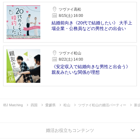
ツヴァイ高松
8/15(土) 16:00
結婚前向き《20代で結婚したい》 大手上
場企業・公務員などの男性との出会い
ツヴァイ松山
8/22(土) 14:00
《安定収入で結婚向きな男性と出会う》
親友みたいな関係が理想
IBJ Matching
四国
愛媛県
松山
ツヴァイ松山の婚活パーティー
新
婚活お役立ちコンテンツ