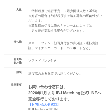
人数
・6対6程度で進行予定。（最少開催人数：3対3）
※好評の場合は8対8程度まで追加募集の可能性がご
ざいます。
※募集締め切り以降のキャンセルによっては
男女差が変動する場合がございます。
持ち物
スマートフォン・顔写真付きの身分証（運転免許
証、マイナンバーカード、パスポートなど）
お食事
ソフトドリンク付き
飲み物
服装
清潔感のある服装でお越しください。
注意事項
お問い合わせ窓口は、
2026年1月より IBJ Matching公式LINEへ
完全移行しております。
【お問い合わせ窓口】
IBJMatching公式LINE