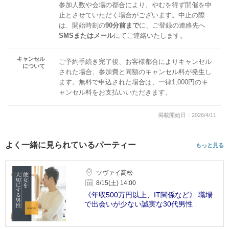
参加人数や会場の都合により、やむを得ず開催を中
止とさせていただく場合がございます。中止の際
は、開始時刻の
90分前まで
に、ご登録の連絡先へ
SMSまたはメール
にてご連絡いたします。
キャンセル
ご予約手続き完了後、お客様都合によりキャンセル
について
された場合、参加費と同額のキャンセル料が発生し
ます。無料で申込された場合は、一律1,000円のキ
ャンセル料をお支払いいただきます。
掲載開始日：2026/4/11
よく一緒に見られているパーティー
もっと見る
ツヴァイ高松
8/15(土) 14:00
《年収500万円以上、IT関係など》 職場
で出会いが少ない誠実な30代男性