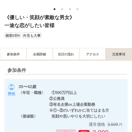
1
2
3
4
《優しい・笑顔が素敵な男女》
一途な恋がしたい皆様
個室6対6
外見も大事
参加条件
企画詳細
当日の流れ
アクセス
注意事項
参加条件
35〜42歳
〈年収・職種〉 ①500万円以上
男性
②公務員
③有名企業or上場企業勤務
※①~③のいずれかに当てはまる方
〈価値観〉 笑顔や思いやりを大切にしたい
通常価格
3,500
円