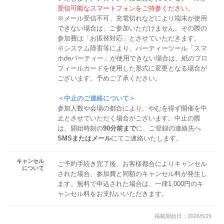
受信可能なスマートフォンをご持参ください。
※メール受信不可、充電切れなどにより端末が使用
できない場合は、ご参加いただけません。その際の
参加費は「お振替対応」とさせていただきます。
※システム障害等により、パーティーツール「スマ
ホdeパーティー」が使用できない場合は、紙のプロ
フィールカードを使用した形式に変更となる場合が
ございます。予めご了承ください。
＜中止のご連絡について＞
参加人数や会場の都合により、やむを得ず開催を中
止とさせていただく場合がございます。中止の際
は、開始時刻の
90分前まで
に、ご登録の連絡先へ
SMSまたはメール
にてご連絡いたします。
キャンセル
ご予約手続き完了後、お客様都合によりキャンセル
について
された場合、参加費と同額のキャンセル料が発生し
ます。無料で申込された場合は、一律1,000円のキ
ャンセル料をお支払いいただきます。
掲載開始日：2026/5/29