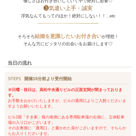
優しさはお付き合いしていく中で絶対に必要♡
❸気遣い上手・誠実
浮気なんてもってのほか！絶対にしない！！...etc
結婚を意識したいお付き合い
そろそろ
が理想！
そんな方にピッタリの出会いをお届けします♡
当日の流れ
STEP1
開催15分前より受付開始
※日曜・祝日は、高松中央通りビルの正面玄関が閉まっておりま
す。
お手数をおかけいたしますが、ビルの通用口よりご入館くださいま
すようお願いいたします。
ビル1階「すき家」様の南側にある専用駐車場の右側に、立体駐車
場の入り口がございます。
その左奥側に「通用口」と書かれた扉がございますので、そちらか
らお入りくださいませ。