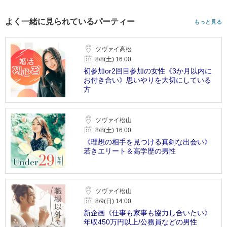
よく一緒に見られているパーティー
もっと見る
ツヴァイ高松
8/8(土) 16:00
初参加or2回目参加の女性《3か月以内に
お付き合い》思いやりを大切にしている
方
ツヴァイ松山
8/8(土) 16:00
《理想の相手を見つける真剣な出会い》
若きエリート＆高学歴の男性
ツヴァイ松山
8/9(日) 14:00
新企画《仕事も家事も協力し合いたい》
年収450万円以上/公務員などの男性