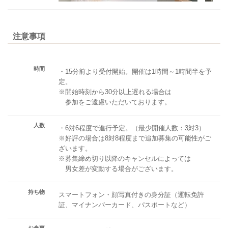
注意事項
時間
・15分前より受付開始。開催は1時間～1時間半を予
定。
※開始時刻から30分以上遅れる場合は
参加をご遠慮いただいております。
人数
・6対6程度で進行予定。（最少開催人数：3対3）
※好評の場合は8対8程度まで追加募集の可能性がご
ざいます。
※募集締め切り以降のキャンセルによっては
男女差が変動する場合がございます。
持ち物
スマートフォン・顔写真付きの身分証（運転免許
証、マイナンバーカード、パスポートなど）
お食事