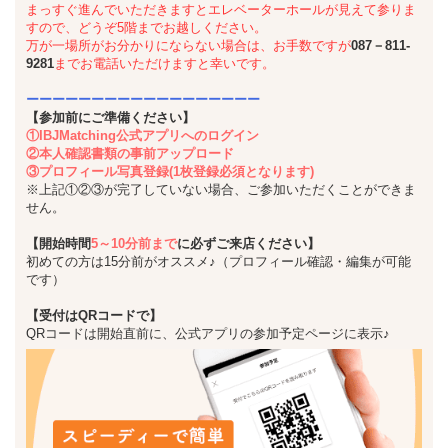
まっすぐ進んでいただきますとエレベーターホールが見えて参りま
すので、どうぞ5階までお越しください。
万が一場所がお分かりにならない場合は、お手数ですが
087－811-
9281
までお電話いただけますと幸いです。
ーーーーーーーーーーーーーーーーーー
【参加前にご準備ください】
①IBJMatching公式アプリへのログイン
②本人確認書類の事前アップロード
③プロフィール写真登録(1枚登録必須となります)
※上記①②③が完了していない場合、ご参加いただくことができま
せん。
【開始時間
5～10分前まで
に必ずご来店ください】
初めての方は15分前がオススメ♪（プロフィール確認・編集が可能
です）
【受付はQRコードで】
QRコードは開始直前に、公式アプリの参加予定ページに表示♪