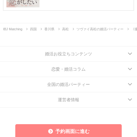
IBJ Matching
四国
香川県
高松
ツヴァイ高松の婚活パーティー
《
婚活お役立ちコンテンツ
恋愛・婚活コラム
全国の婚活パーティー
運営者情報
予約画面に進む