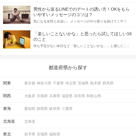
会の場で女性が話しかけて欲しい時に出すサインに、早く気づい
てアプローチできるかにも左右されます。 これから恋人作りを本
男性から送るLINEでのデートの誘い方！OKをもら
格的に始めようとしている方は、女性が異性を求めて出すサイン
いやすいメッセージのコツは？
をしっかりと理解し、正しい行動に移せるかどうかが重要。 この
気になる女性と出会い、メッセージのやり取りを続けてく中で
記事では、女性が話しかけて欲しい時に出すサインとその心理を
「この人いいな」と感じたら、次はデートに誘いたくなるもの。
詳しく解説した後、婚活イベントで実際にサインを受け取った場
しかし、中には「どう誘ったらいいの？」とお困りの男性もいら
合にどのような行動に繋げるべきかをご紹介していきます。
「楽しいことないかな」と思ったら試してほしい16
っしゃるのではないでしょうか。 そこで今回は、男性から女性へ
のこと
送るLINEでのデートの誘い方のコツをご紹介します。例文も混じ
何も予定がない休日など「楽しいことないかな…」と感じたこと
えながら解説するので、ぜひ参考にしてください。
がある人もいるのでは？ 日常が退屈に感じるなら、いますぐ楽し
いことを始めましょう！ いますぐ楽しい気分になれる対処法か
ら、恋愛・自分磨き・趣味などジャンル別の楽しいことまで、16
の楽しいことアイデアを集めました♪ いままさに楽しいことを探し
都道府県から探す
ている方は必見です。
関東
東京都
神奈川県
千葉県
埼玉県
茨城県
栃木県
群馬県
関西
大阪府
京都府
兵庫県
滋賀県
奈良県
和歌山県
東海
愛知県
静岡県
岐阜県
三重県
北海道
北海道
東北
岩手県
宮城県
福島県