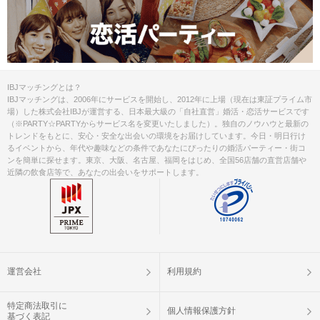
IBJマッチングとは？
IBJマッチングは、2006年にサービスを開始し、2012年に上場（現在は東証プライム市
場）した株式会社IBJが運営する、日本最大級の「自社直営」婚活・恋活サービスです
（※PARTY☆PARTYからサービス名を変更いたしました）。独自のノウハウと最新の
トレンドをもとに、安心・安全な出会いの環境をお届けしています。今日・明日行け
るイベントから、年代や趣味などの条件であなたにぴったりの婚活パーティー・街コ
ンを簡単に探せます。東京、大阪、名古屋、福岡をはじめ、全国56店舗の直営店舗や
近隣の飲食店等で、あなたの出会いをサポートします。
運営会社
利用規約
特定商法取引に
個人情報保護方針
基づく表記