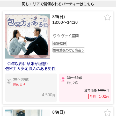
同じエリアで開催されるパーティーはこちら
8/9(日)
13:00〜14:30
ツヴァイ盛岡
個室6対6
性格重視の方と出会う
《1年以内に結婚が理想》
包容力＆安定収入のある男性
30〜39歳
30〜39歳
残り2席
締め切り
通常価格
1,000
円
4,500
円
500
早割
円
8/9(日)