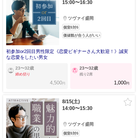
15:00〜16:30
ツヴァイ盛岡
個室6対6
価値観が合う人がいい
初参加or2回目男性限定《恋愛ビギナーさん大歓迎！》誠実
な恋愛をしたい男女
23〜32歳
23〜32歳
締め切り
残り2席
4,500
1,000
円
円
8/15(土)
14:00〜15:30
ツヴァイ盛岡
個室6対6