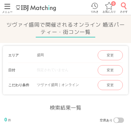
0
りれき
お気に入り
さがす
メニュー
ツヴァイ盛岡で開催されるオンライン 婚活パー
ティー・街コン一覧
盛岡
エリア
変更
指定されていません
日付
変更
ツヴァイ盛岡｜オンライン
こだわり条件
変更
検索結果一覧
0
件
空席あり