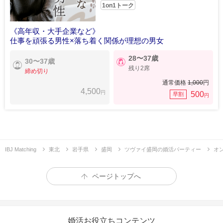
1on1トーク
《高年収・大手企業など》
仕事を頑張る男性×落ち着く関係が理想の男女
28〜37歳
30〜37歳
残り2席
締め切り
通常価格
1,000
円
4,500
円
500
早割
円
IBJ Matching
東北
岩手県
盛岡
ツヴァイ盛岡の婚活パーティー
オ
ページトップへ
婚活お役立ちコンテンツ