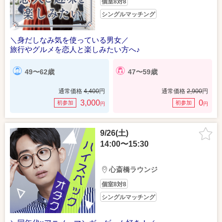
個室8対8
シングルマッチング
＼身だしなみ気を使っている男女／
旅行やグルメを恋人と楽しみたい方へ♪
49〜62歳
47〜59歳
通常価格
4,400
円
通常価格
2,900
円
3,000
0
初参加
初参加
円
円
9/26(土)
14:00〜15:30
心斎橋ラウンジ
個室8対8
シングルマッチング