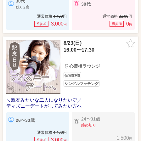
30代
30代
残り2席
通常価格
4,400
円
通常価格
2,500
円
3,000
0
初参加
初参加
円
円
8/23(日)
16:00〜17:30
心斎橋ラウンジ
個室8対8
シングルマッチング
＼親友みたいな二人になりたい♡／
ディズニーデートがしてみたい方へ
24〜31歳
26〜33歳
締め切り
通常価格
4,400
円
1,500
円
3,000
初参加
円