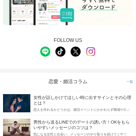
FOLLOW US
恋愛・婚活コラム
一覧
女性が話しかけてほしい時に出すサインとその心理
とは？
恋人を作れるかどうかは、婚活イベントにかかわらず職場や飲み
会の場で女性が話しかけて欲しい時に出すサインに、早く気づい
てアプローチできるかにも左右されます。 これから恋人作りを本
男性から送るLINEでのデートの誘い方！OKをもら
格的に始めようとしている方は、女性が異性を求めて出すサイン
いやすいメッセージのコツは？
をしっかりと理解し、正しい行動に移せるかどうかが重要。 この
気になる女性と出会い、メッセージのやり取りを続けてく中で
記事では、女性が話しかけて欲しい時に出すサインとその心理を