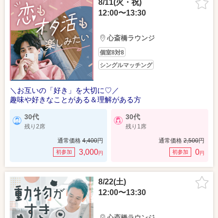
8/11(火・祝)
12:00〜13:30
心斎橋ラウンジ
個室8対8
シングルマッチング
＼お互いの「好き」を大切に♡／
趣味や好きなことがある＆理解がある方
30代
30代
残り2席
残り1席
通常価格
4,400
円
通常価格
2,500
円
3,000
0
初参加
初参加
円
円
8/22(土)
12:00〜13:30
心斎橋ラウンジ