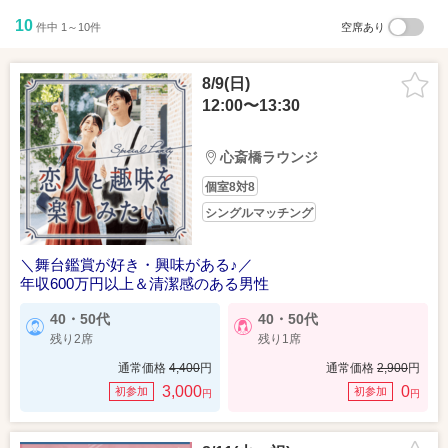
10
件中 1～10件
空席あり
8/9(日)
12:00〜13:30
心斎橋ラウンジ
個室8対8
シングルマッチング
＼舞台鑑賞が好き・興味がある♪／
年収600万円以上＆清潔感のある男性
40・50代
40・50代
残り2席
残り1席
通常価格
4,400
円
通常価格
2,900
円
3,000
0
初参加
初参加
円
円