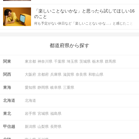
「この人いいな」と感じたら、次はデートに誘いたくなるもの。
詳しく解説した後、婚活イベントで実際にサインを受け取った場
しかし、中には「どう誘ったらいいの？」とお困りの男性もいら
合にどのような行動に繋げるべきかをご紹介していきます。
「楽しいことないかな」と思ったら試してほしい16
っしゃるのではないでしょうか。 そこで今回は、男性から女性へ
のこと
送るLINEでのデートの誘い方のコツをご紹介します。例文も混じ
何も予定がない休日など「楽しいことないかな…」と感じたこと
えながら解説するので、ぜひ参考にしてください。
がある人もいるのでは？ 日常が退屈に感じるなら、いますぐ楽し
いことを始めましょう！ いますぐ楽しい気分になれる対処法か
ら、恋愛・自分磨き・趣味などジャンル別の楽しいことまで、16
の楽しいことアイデアを集めました♪ いままさに楽しいことを探し
都道府県から探す
ている方は必見です。
関東
東京都
神奈川県
千葉県
埼玉県
茨城県
栃木県
群馬県
関西
大阪府
京都府
兵庫県
滋賀県
奈良県
和歌山県
東海
愛知県
静岡県
岐阜県
三重県
北海道
北海道
東北
岩手県
宮城県
福島県
甲信越
新潟県
山梨県
長野県