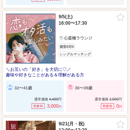
9/5(土)
16:00〜17:30
心斎橋ラウンジ
個室8対8
シングルマッチング
＼お互いの「好き」を大切に♡／
趣味や好きなことがある＆理解がある方
32〜41歳
30〜39歳
通常価格
4,400
円
通常価格
2,500
円
3,000
0
初参加
初参加
円
円
9/21(月・祝)