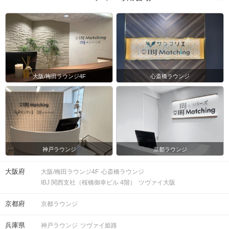
大阪/梅田ラウンジ4F
心斎橋ラウンジ
神戸ラウンジ
京都ラウンジ
大阪府
大阪/梅田ラウンジ4F
心斎橋ラウンジ
IBJ 関西支社（桜橋御幸ビル 4階）
ツヴァイ大阪
京都府
京都ラウンジ
兵庫県
神戸ラウンジ
ツヴァイ姫路