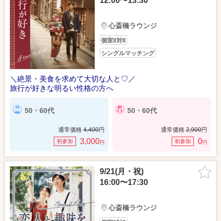
12:00〜13:30
心斎橋ラウンジ
個室8対8
シングルマッチング
＼絶景・美食を求めて大切な人と♡／
旅行が好きな明るい性格の方へ
50・60代
50・60代
通常価格
4,400
円
通常価格
2,900
円
3,000
0
初参加
初参加
円
円
9/21(月・祝)
16:00〜17:30
心斎橋ラウンジ