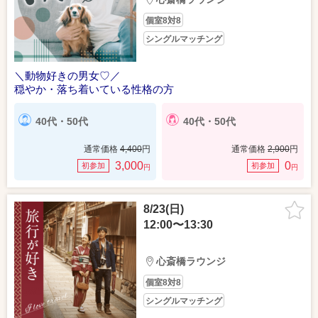
個室8対8
シングルマッチング
＼動物好きの男女♡／
穏やか・落ち着いている性格の方
40代・50代
40代・50代
通常価格
4,400
円
通常価格
2,900
円
3,000
0
初参加
初参加
円
円
8/23(日)
12:00〜13:30
心斎橋ラウンジ
個室8対8
シングルマッチング