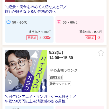
＼絶景・美食を求めて大切な人と♡／
旅行が好きな明るい性格の方へ
50・60代
50・60代
通常価格
4,400
円
通常価格
2,900
円
3,000
0
初参加
初参加
円
円
8/23(日)
14:00〜15:30
心斎橋ラウンジ
個室8対8
複数マッチング
＼同年代×アニメ・マンガ・ゲーム好き！／
年収550万円以上＆清潔感のある男性