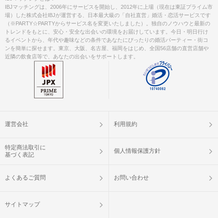
IBJマッチングは、2006年にサービスを開始し、2012年に上場（現在は東証プライム市
場）した株式会社IBJが運営する、日本最大級の「自社直営」婚活・恋活サービスです
（※PARTY☆PARTYからサービス名を変更いたしました）。独自のノウハウと最新の
トレンドをもとに、安心・安全な出会いの環境をお届けしています。今日・明日行け
るイベントから、年代や趣味などの条件であなたにぴったりの婚活パーティー・街コ
ンを簡単に探せます。東京、大阪、名古屋、福岡をはじめ、全国56店舗の直営店舗や
近隣の飲食店等で、あなたの出会いをサポートします。
運営会社
利用規約
特定商法取引に
個人情報保護方針
基づく表記
よくあるご質問
お問い合わせ
サイトマップ