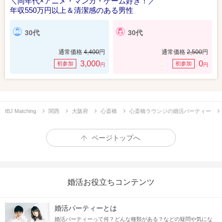
＼同年代×アニメ・マンガ・ゲーム好き！／
年収550万円以上＆清潔感のある男性
30代
30代
通常価格
4,400
円
通常価格
2,500
円
3,000
0
初参加
初参加
円
円
IBJ Matching
関西
大阪府
心斎橋
心斎橋ラウンジの婚活パーティー
ページトップへ
婚活お役立ちコンテンツ
婚活パーティーとは
婚活パーティーって何？どんな種類がある？などの疑問や気にな