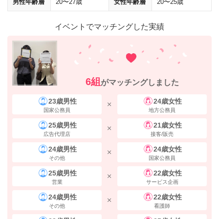
男性年齢層
20〜27歳
女性年齢層
20〜25歳
イベントでマッチングした実績
6組
がマッチングしました
23歳男性
24歳女性
国家公務員
地方公務員
25歳男性
21歳女性
右手に
エキドンキや駅マルシェ
がございます。 正面にある横断歩道の
広告代理店
接客/販売
方へ、まっすぐ進んでください。
24歳男性
24歳女性
その他
国家公務員
25歳男性
22歳女性
営業
サービス企画
24歳男性
22歳女性
その他
看護師