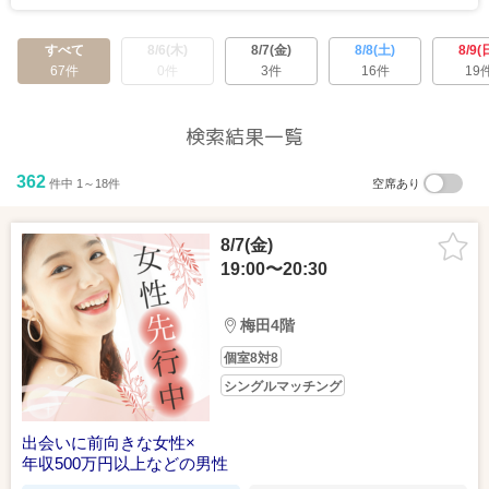
和歌山など、他県からも参加される方も多くいらっしゃいます。パーテ
＼20代限定／理想は親友みたいに仲のいいふたり♡
ィー後は梅田スカイビルの観光デートもオススメです！
すべて
8/6(木)
8/7(金)
8/8(土)
8/9(
…もっと見る
67件
0件
3件
16件
19
検索結果一覧
362
件中 1～18件
空席あり
GoogleMapで見る
詳しい行き方を見る
8/7(金)
2026/07/18（土）
19:00〜20:30
＼理系職・商社など魅力的なお仕事♡／話しやすい！人見知りし
ない男性♪
梅田4階
京都ラウンジ
大阪/梅田ラウンジ11F
神戸ラウンジ
個室8対8
シングルマッチング
出会いに前向きな女性×
年収500万円以上などの男性