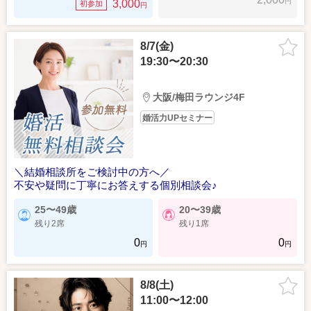
円
3,000
初参加
円
8/7(金)
19:30〜20:30
大阪/梅田ラウンジ4F
婚活力UPセミナー
＼結婚相談所をご検討中の方へ／
不安や疑問に丁寧にお答えする個別相談会♪
25〜49歳
20〜39歳
残り2席
残り1席
0
0
円
円
8/8(土)
11:00〜12:00