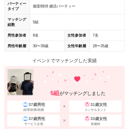
パーティー
個室8対8 婚活パーティー
タイプ
マッチング
5組
組数
男性参加者
8名
女性参加者
7名
男性年齢層
30〜39歳
女性年齢層
28〜35歳
イベントでマッチングした実績
5組
がマッチングしました
37歳男性
31歳女性
経理/財務/税務
コンサルタント
37歳男性
33歳女性
サービス企画
保健師