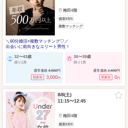
梅田4階
個室8対8
複数マッチング
＼60分婚活×複数マッチング♡／
出会いに前向きなエリート男性！
32〜43歳
30〜39歳
残り1席
残り1席
通常価格
4,900
円
通常価格
2,400
円
3,000
0
初参加
初参加
円
円
8/8(土)
11:15〜12:45
梅田4階
個室8対8