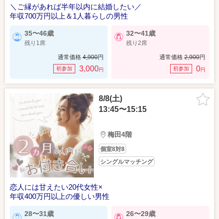
＼ご縁があれば半年以内に結婚したい／
年収700万円以上＆1人暮らしの男性
35〜46歳
32〜41歳
残り1席
残り2席
通常価格
4,900
円
通常価格
2,900
円
3,000
0
初参加
初参加
円
円
8/8(土)
13:45〜15:15
梅田4階
個室8対8
シングルマッチング
恋人には甘えたい20代女性×
年収400万円以上の優しい男性
28〜31歳
26〜29歳