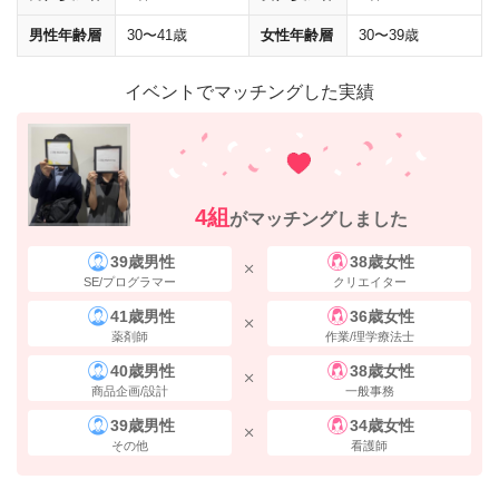
男性年齢層
30〜41歳
女性年齢層
30〜39歳
イベントでマッチングした実績
4組
がマッチングしました
39歳男性
38歳女性
SE/プログラマー
クリエイター
41歳男性
36歳女性
薬剤師
作業/理学療法士
40歳男性
38歳女性
商品企画/設計
一般事務
39歳男性
34歳女性
その他
看護師