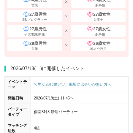
営業
一般事務
27歳男性
27歳女性
SE/プログラマー
栄養士
27歳男性
27歳女性
研究/技術開発
一般事務
28歳男性
26歳女性
営業
地方公務員
南改札すぐの
10番出口
の階段を上がってください。
2026/07/18(土)に開催したイベント
イベントテ
＼男女20代限定♡／職場に出会いが無い方へ
ーマ
開催日時
2026/07/18(土) 11:45〜
パーティー
個室8対8 婚活パーティー
タイプ
マッチング
4組
組数