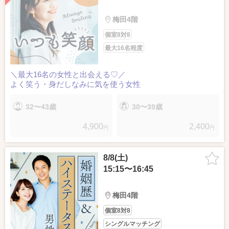
梅田4階
個室8対8
最大16名程度
＼最大16名の女性と出会える♡／
よく笑う・身だしなみに気を使う女性
32〜43歳
30〜39歳
4,900
2,400
円
円
8/8(土)
15:15〜16:45
梅田4階
個室8対8
シングルマッチング