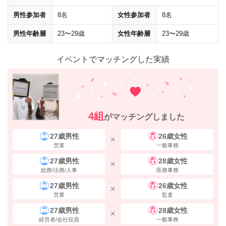
男性参加者
8名
女性参加者
8名
男性年齢層
23〜29歳
女性年齢層
23〜29歳
イベントでマッチングした実績
地上に上がると、1階にコメダ珈琲店が入っている
「桜橋御幸ビル」
が
見えます。
右手側（四ツ橋筋方面）
に進んでください。
4組
がマッチングしました
27歳男性
26歳女性
営業
一般事務
27歳男性
28歳女性
総務/法務/人事
医療事務
27歳男性
26歳女性
営業
監査
27歳男性
28歳女性
経営者/会社役員
一般事務