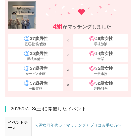
4組
がマッチングしました
37歳男性
29歳女性
経理/財務/税務
学校教諭
35歳男性
34歳女性
機械整備士
営業
横断歩道を渡り、
ヒルトンプラザウエスト
を
右手
に直進してください。
37歳男性
35歳女性
サービス企画
一般事務
37歳男性
32歳女性
一般事務
銀行/証券
2026/07/18(土)に開催したイベント
イベントテ
＼男女同年代♡／マッチングアプリは苦手な方へ
ーマ