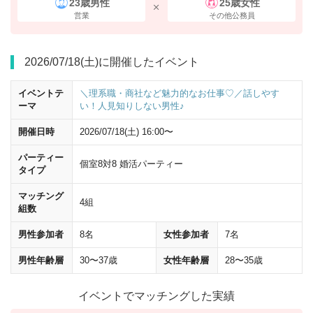
23歳男性
25歳女性
営業
その他公務員
2026/07/18(土)に開催したイベント
イベントテ
＼理系職・商社など魅力的なお仕事♡／話しやす
ーマ
い！人見知りしない男性♪
開催日時
2026/07/18(土) 16:00〜
パーティー
個室8対8 婚活パーティー
横断歩道を渡って左
に曲がってください。 曲がって50mほど進むと、
タイプ
ヒルトンプラザウエスト
が見えてきます。
マッチング
4組
組数
男性参加者
8名
女性参加者
7名
男性年齢層
30〜37歳
女性年齢層
28〜35歳
イベントでマッチングした実績