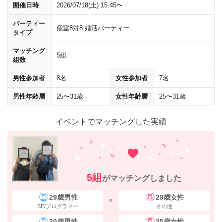
開催日時
2026/07/18(土) 15:45〜
パーティー
個室8対8 婚活パーティー
タイプ
マッチング
5組
組数
横断歩道を１つ渡りそのまま直進すると、右手に
「野村不動産西梅田ビ
男性参加者
8名
女性参加者
7名
ル」
が見えてきます。 ビルの中にお入りいただき、エレベーターで
4階
までお上がりください。
男性年齢層
25〜31歳
女性年齢層
25〜31歳
西梅田駅からのアクセス
イベントでマッチングした実績
5組
がマッチングしました
29歳男性
29歳女性
SE/プログラマー
その他
30歳男性
25歳女性