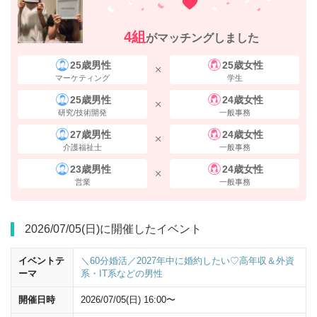
4組
そのまま20ｍほど直進すると、左手に
「野村不動産西梅田ビル」
が見え
がマッチングしました
てきます。 ビルの中にお入りいただき、エレベーターで
4階
までお上が
りください。
25歳男性
25歳女性
マーケティング
学生
住所
25歳男性
24歳女性
研究/技術開発
一般事務
〒530-0001 大阪府大阪市北区梅田2-1-22 野村不動産西梅田ビル4
27歳男性
24歳女性
階
介護福祉士
一般事務
23歳男性
24歳女性
営業
一般事務
2026/07/05(日)に開催したイベント
イベントテ
＼60分婚活／2027年中に婚約したい♡高年収＆外資
ーマ
系・IT系などの男性
開催日時
2026/07/05(日) 16:00〜