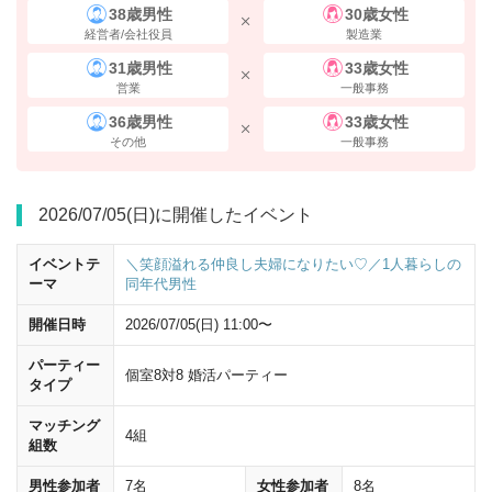
38歳男性
30歳女性
経営者/会社役員
製造業
31歳男性
33歳女性
営業
一般事務
36歳男性
33歳女性
その他
一般事務
2026/07/05(日)に開催したイベント
イベントテ
＼笑顔溢れる仲良し夫婦になりたい♡／1人暮らしの
ーマ
同年代男性
開催日時
2026/07/05(日) 11:00〜
パーティー
個室8対8 婚活パーティー
タイプ
マッチング
4組
組数
男性参加者
7名
女性参加者
8名