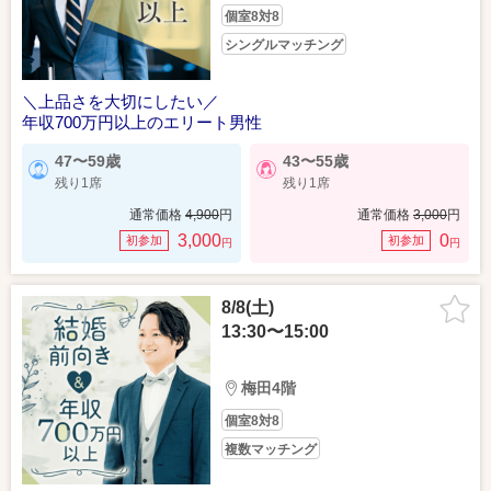
個室8対8
シングルマッチング
＼上品さを大切にしたい／
年収700万円以上のエリート男性
47〜59歳
43〜55歳
残り1席
残り1席
通常価格
4,900
円
通常価格
3,000
円
3,000
0
初参加
初参加
円
円
8/8(土)
13:30〜15:00
梅田4階
個室8対8
複数マッチング