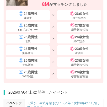
6組
がマッチングしました
24歳男性
26歳女性
建築士
地方公務員
25歳男性
27歳女性
SE/プログラマー
経理/財務/税務
25歳男性
26歳女性
営業
銀行/証券
28歳男性
23歳女性
接客/販売
看護師
25歳男性
23歳女性
接客/販売
経理/財務/税務
29歳男性
26歳女性
WEB関係
経理/財務/税務
2026/07/04(土)に開催したイベント
イベントテ
＼温かい家庭を築きたい♡／年下女性×年収700万円