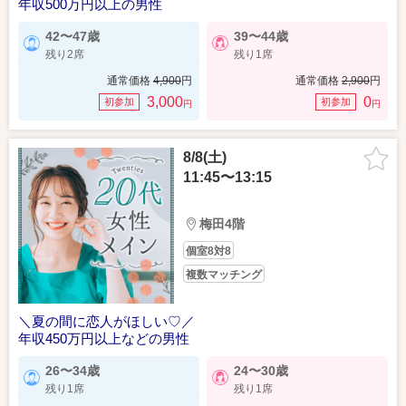
年収500万円以上の男性
42〜47歳
39〜44歳
残り2席
残り1席
通常価格
4,900
円
通常価格
2,900
円
3,000
0
初参加
初参加
円
円
8/8(土)
11:45〜13:15
梅田4階
個室8対8
複数マッチング
＼夏の間に恋人がほしい♡／
年収450万円以上などの男性
26〜34歳
24〜30歳
残り1席
残り1席