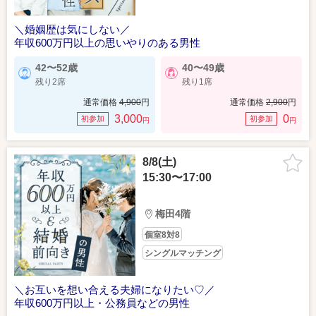
＼婚姻歴は気にしない／
年収600万円以上の思いやりのある男性
42〜52歳
40〜49歳
残り2席
残り1席
通常価格
4,900
円
通常価格
2,900
円
3,000
0
初参加
初参加
円
円
8/8(土)
15:30〜17:00
梅田4階
個室8対8
シングルマッチング
＼お互いを想い合える夫婦になりたい♡／
年収600万円以上・公務員などの男性