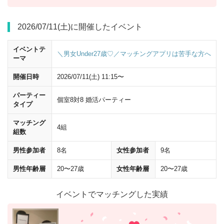
2026/07/11(土)に開催したイベント
イベントテ
横断歩道は渡らず、
ビルの角を左に曲がって
ください。
＼男女Under27歳♡／マッチングアプリは苦手な方へ
ーマ
開催日時
2026/07/11(土) 11:15〜
パーティー
個室8対8 婚活パーティー
タイプ
マッチング
4組
組数
男性参加者
8名
女性参加者
9名
男性年齢層
20〜27歳
女性年齢層
20〜27歳
イベントでマッチングした実績