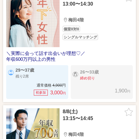
13:00〜14:30
梅田4階
個室8対8
シングルマッチング
＼実際に会って話す出会いが理想♡／
年収600万円以上の男性
29〜37歳
26〜33歳
残り2席
締め切り
通常価格
4,900
円
1,900
円
3,000
初参加
円
8/8(土)
13:15〜14:45
梅田4階