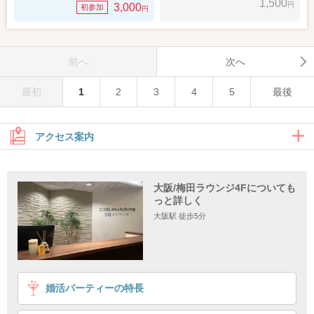
1,500
円
3,000
初参加
円
前へ
次へ
最初
1
2
3
4
5
最後
アクセス案内
JR大阪駅からのアクセス
大阪/梅田ラウンジ4Fについても
っと詳しく
西梅田駅からのアクセス
大阪駅 徒歩5分
JR大阪駅からのアクセス
婚活パーティーの特長