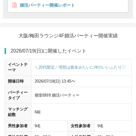
婚活パーティー開催レポート
大阪/梅田ラウンジ4F婚活パーティー開催実績
2026/07/19(日)に開催したイベント
イベントテ
＼20代限定／理想は親友みたいに仲のいいふたり♡
ーマ
開催日時
2026/07/19(日) 13:45〜
パーティー
個室8対8 婚活パーティー
桜橋口
改札を出て、右に曲がってください。
タイプ
マッチング
6組
組数
男性参加者
9名
女性参加者
9名