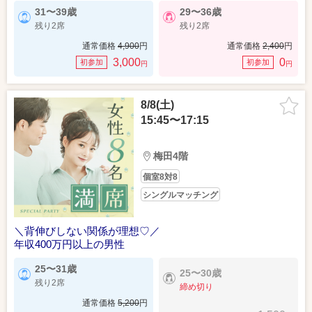
31〜39歳
29〜36歳
残り2席
残り2席
通常価格
4,900
円
通常価格
2,400
円
3,000
0
初参加
初参加
円
円
8/8(土)
15:45〜17:15
梅田4階
個室8対8
シングルマッチング
＼背伸びしない関係が理想♡／
年収400万円以上の男性
25〜31歳
25〜30歳
残り2席
締め切り
通常価格
5,200
円