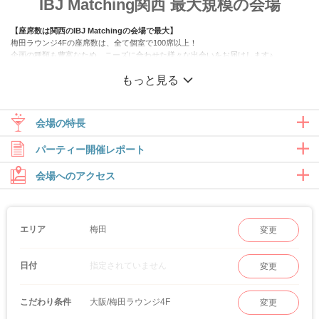
IBJ Matching関西 最大規模の会場
【座席数は関西のIBJ Matchingの会場で最大】
梅田ラウンジ4Fの座席数は、全て個室で100席以上！
企画の種類も豊富なため、ニーズに合わせた様々な出会いをお届けします♪
もっと見る
【会場の周辺には商業施設が多数！】
マッチング後のお食事やデートも誘いやすく、
お買い物ついでの参加も可能です♪
会場の特長
パーティー開催レポート
会場へのアクセス
梅田
エリア
変更
少人数から大人数まで、出会いの数を選べる
指定されていません
日付
変更
茶色を基調としたスタイリッシュな内装で少しオトナな出会いをご提
供。
JR大阪駅桜橋出口より徒歩5分
大阪/梅田ラウンジ4F
こだわり条件
変更
2026/07/19（日）
地下鉄西梅田駅10番出口より徒歩1分。だから兵庫・京都・滋賀・奈良・