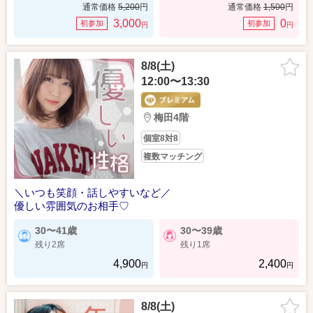
通常価格
5,200
円
通常価格
1,500
円
3,000
0
初参加
初参加
円
円
8/8(土)
12:00〜13:30
梅田4階
個室8対8
複数マッチング
＼いつも笑顔・話しやすいなど／
優しい雰囲気のお相手♡
30〜41歳
30〜39歳
残り2席
残り1席
4,900
2,400
円
円
8/8(土)