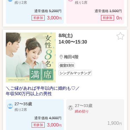
残り2席
残り1席
通常価格
5,200
円
通常価格
1,500
円
3,000
0
初参加
初参加
円
円
8/8(土)
14:00〜15:30
梅田4階
個室8対8
シングルマッチング
＼ご縁があれば半年以内に婚約も♡／
年収500万円以上の男性
27〜35歳
27〜33歳
残り2席
締め切り
通常価格
4,900
円
1,900
円
3,000
初参加
円