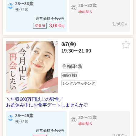
28〜36歳
26〜32歳
残り2席
締め切り
通常価格
4,400
円
2026/07/18（土）
1,500
円
3,000
初参加
円
＼男女同年代♡／マッチングアプリは苦手な方へ
8/7(金)
19:30〜21:00
梅田4階
個室8対8
シングルマッチング
＼年収600万円以上の男性／
お盆休み中にお食事デートしませんか♡
35〜45歳
32〜41歳
残り2席
締め切り
通常価格
4,400
円
2,000