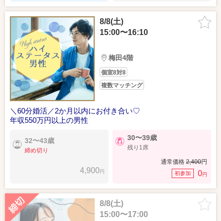
8/8(土)
15:00〜16:10
梅田4階
個室8対8
複数マッチング
＼60分婚活／2か月以内にお付き合い♡
年収550万円以上の男性
30〜39歳
32〜43歳
残り1席
締め切り
通常価格
2,400
円
4,900
円
0
初参加
円
8/8(土)
15:00〜17:00