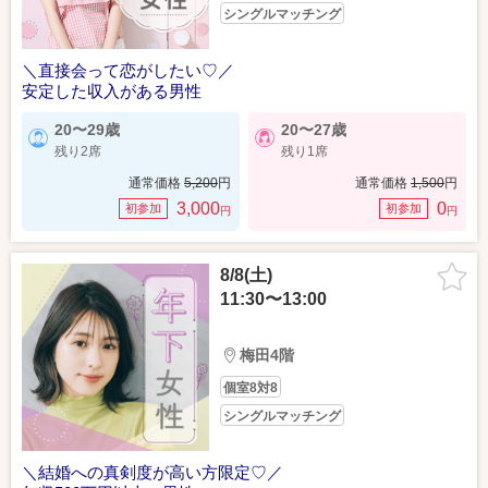
シングルマッチング
＼直接会って恋がしたい♡／
安定した収入がある男性
20〜29歳
20〜27歳
残り2席
残り1席
通常価格
5,200
円
通常価格
1,500
円
3,000
0
初参加
初参加
円
円
8/8(土)
11:30〜13:00
梅田4階
個室8対8
シングルマッチング
＼結婚への真剣度が高い方限定♡／