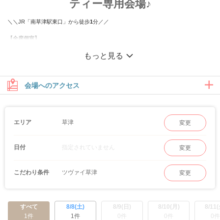
ティー専用会場♪
＼＼JR「南草津駅東口」から徒歩
1
分／／
【全席個室】
南草津駅からすぐの商業施設「フェリエ草津」4階にございますパーティー専用ラウ
もっと見る
ンジです。
温もりを感じる清潔感のある個室で
周りを気にせずに1対1でしっかりお話をしていただけます♡
会場へのアクセス
【企画】
ステータス重視、年齢重視、性格重視、価値観重視
また、共通の趣味など様々なテーマのパーティーを開催しています♪
草津
エリア
変更
指定されていません
日付
変更
ツヴァイ草津
こだわり条件
変更
すべて
8/8(土)
8/9(日)
8/10(月)
8/11(
1件
1件
0件
0件
0件