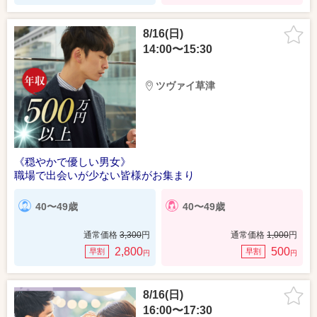
8/16(日)
14:00〜15:30
ツヴァイ草津
《穏やかで優しい男女》
職場で出会いが少ない皆様がお集まり
40〜49歳
40〜49歳
通常価格
3,300
円
通常価格
1,000
円
2,800
500
早割
早割
円
円
8/16(日)
16:00〜17:30