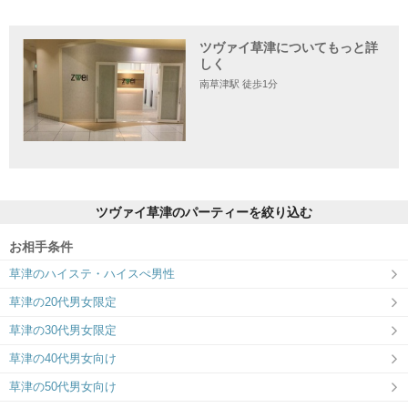
ツヴァイ草津についてもっと詳
住所
しく
南草津駅 徒歩1分
〒525-0059 滋賀県草津市野路一丁目15-5 フェリエ南草津4階
ツヴァイ草津のパーティーを絞り込む
お相手条件
草津のハイステ・ハイスぺ男性
草津の20代男女限定
草津の30代男女限定
草津の40代男女向け
草津の50代男女向け