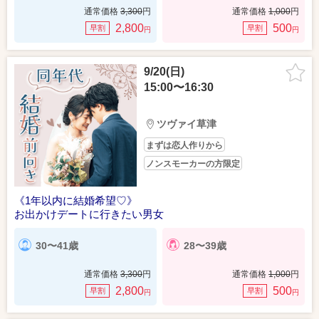
通常価格
3,300
円
通常価格
1,000
円
2,800
500
早割
早割
円
円
9/20(日)
15:00〜16:30
ツヴァイ草津
まずは恋人作りから
ノンスモーカーの方限定
《1年以内に結婚希望♡》
お出かけデートに行きたい男女
30〜41歳
28〜39歳
通常価格
3,300
円
通常価格
1,000
円
2,800
500
早割
早割
円
円