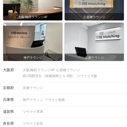
大阪/梅田ラウンジ4F
心斎橋ラウンジ
神戸ラウンジ
京都ラウンジ
大阪府
大阪/梅田ラウンジ4F
心斎橋ラウンジ
IBJ 関西支社（桜橋御幸ビル 4階）
ツヴァイ大阪
京都府
京都ラウンジ
兵庫県
神戸ラウンジ
ツヴァイ姫路
滋賀県
ツヴァイ草津
奈良県
ツヴァイ奈良