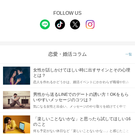
FOLLOW US
恋愛・婚活コラム
一覧
女性が話しかけてほしい時に出すサインとその心理
とは？
恋人を作れるかどうかは、婚活イベントにかかわらず職場や飲み
会の場で女性が話しかけて欲しい時に出すサインに、早く気づい
てアプローチできるかにも左右されます。 これから恋人作りを本
男性から送るLINEでのデートの誘い方！OKをもら
格的に始めようとしている方は、女性が異性を求めて出すサイン
いやすいメッセージのコツは？
をしっかりと理解し、正しい行動に移せるかどうかが重要。 この
気になる女性と出会い、メッセージのやり取りを続けてく中で
記事では、女性が話しかけて欲しい時に出すサインとその心理を
「この人いいな」と感じたら、次はデートに誘いたくなるもの。
詳しく解説した後、婚活イベントで実際にサインを受け取った場
しかし、中には「どう誘ったらいいの？」とお困りの男性もいら
合にどのような行動に繋げるべきかをご紹介していきます。
「楽しいことないかな」と思ったら試してほしい16
っしゃるのではないでしょうか。 そこで今回は、男性から女性へ
のこと
送るLINEでのデートの誘い方のコツをご紹介します。例文も混じ
何も予定がない休日など「楽しいことないかな…」と感じたこと
えながら解説するので、ぜひ参考にしてください。