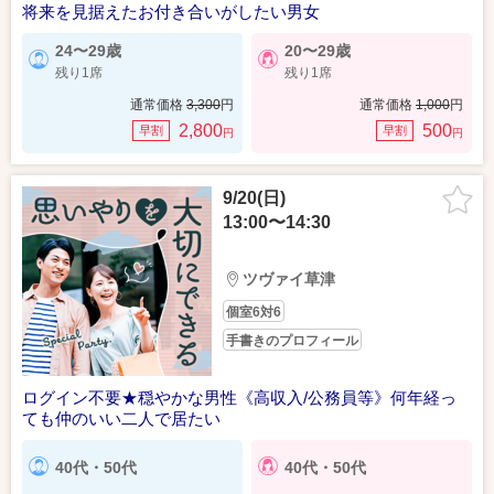
将来を見据えたお付き合いがしたい男女
24〜29歳
20〜29歳
残り1席
残り1席
通常価格
3,300
円
通常価格
1,000
円
2,800
500
早割
早割
円
円
9/20(日)
13:00〜14:30
ツヴァイ草津
個室6対6
手書きのプロフィール
ログイン不要★穏やかな男性《高収入/公務員等》何年経っ
ても仲のいい二人で居たい
40代・50代
40代・50代