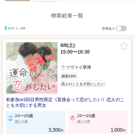
検索結果一覧
8
件中 1～8件
空席あり
8/8(土)
15:00〜16:30
GoogleMapで見る
詳しい行き方を見る
JR「南草津駅」直結♪
ツヴァイ草津
フェリエ南草津4階
個室6対6
恋人のことを大切にしたい
初参加or2回目男性限定《直接会って恋がしたい》恋人のこ
とを大切にする男女
24〜29歳
20〜29歳
残り1席
残り1席
3,300
1,000
円
円