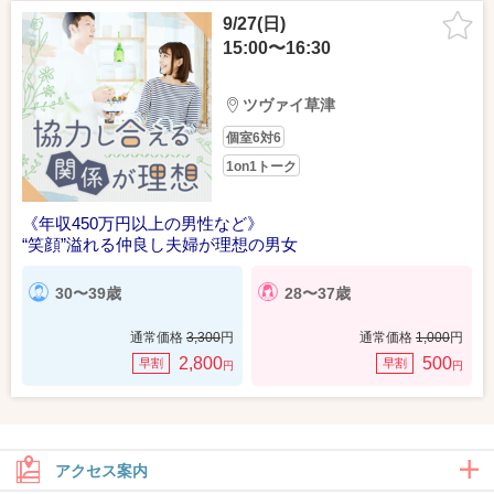
9/27(日)
15:00〜16:30
ツヴァイ草津
個室6対6
1on1トーク
《年収450万円以上の男性など》
“笑顔”溢れる仲良し夫婦が理想の男女
30〜39歳
28〜37歳
通常価格
3,300
円
通常価格
1,000
円
2,800
500
早割
早割
円
円
アクセス案内