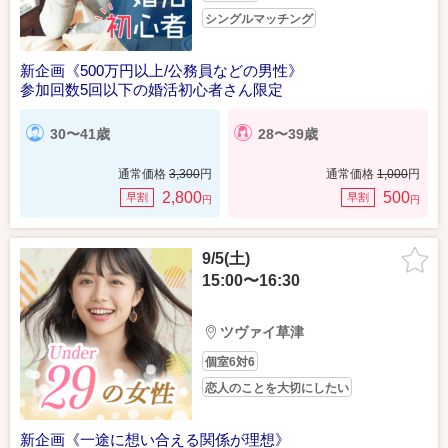
シングルマッチング
新企画《500万円以上/公務員などの男性》
参加回数5回以下の婚活初心者さん限定
30〜41歳
28〜39歳
通常価格
3,300
円
通常価格
1,000
円
2,800
500
早割
早割
円
円
9/5(土)
15:00〜16:30
ツヴァイ草津
個室6対6
恋人のことを大切にしたい
新企画《一途に想い合える関係が理想》