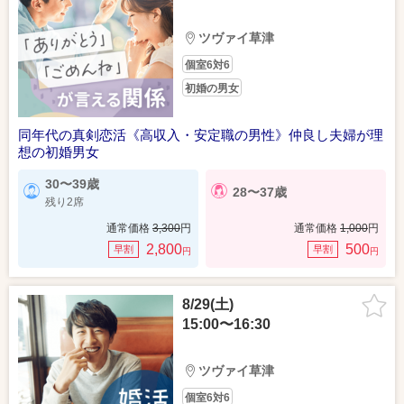
ツヴァイ草津
個室6対6
初婚の男女
同年代の真剣恋活《高収入・安定職の男性》仲良し夫婦が理
想の初婚男女
30〜39歳
28〜37歳
残り2席
通常価格
3,300
円
通常価格
1,000
円
2,800
500
早割
早割
円
円
8/29(土)
15:00〜16:30
ツヴァイ草津
個室6対6