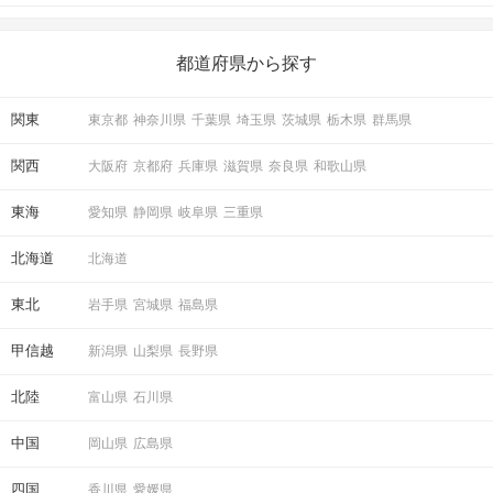
がある人もいるのでは？ 日常が退屈に感じるなら、いますぐ楽し
いことを始めましょう！ いますぐ楽しい気分になれる対処法か
ら、恋愛・自分磨き・趣味などジャンル別の楽しいことまで、16
の楽しいことアイデアを集めました♪ いままさに楽しいことを探し
都道府県から探す
ている方は必見です。
関東
東京都
神奈川県
千葉県
埼玉県
茨城県
栃木県
群馬県
関西
大阪府
京都府
兵庫県
滋賀県
奈良県
和歌山県
東海
愛知県
静岡県
岐阜県
三重県
北海道
北海道
東北
岩手県
宮城県
福島県
甲信越
新潟県
山梨県
長野県
北陸
富山県
石川県
中国
岡山県
広島県
四国
香川県
愛媛県