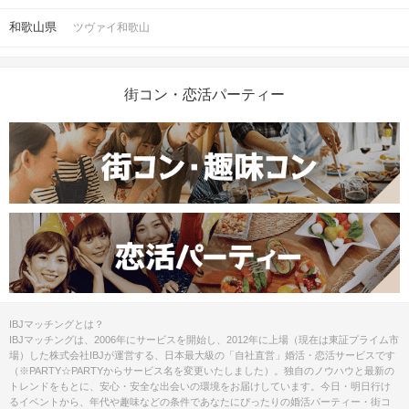
和歌山県
ツヴァイ和歌山
街コン・恋活パーティー
IBJマッチングとは？
IBJマッチングは、2006年にサービスを開始し、2012年に上場（現在は東証プライム市
場）した株式会社IBJが運営する、日本最大級の「自社直営」婚活・恋活サービスです
（※PARTY☆PARTYからサービス名を変更いたしました）。独自のノウハウと最新の
トレンドをもとに、安心・安全な出会いの環境をお届けしています。今日・明日行け
るイベントから、年代や趣味などの条件であなたにぴったりの婚活パーティー・街コ