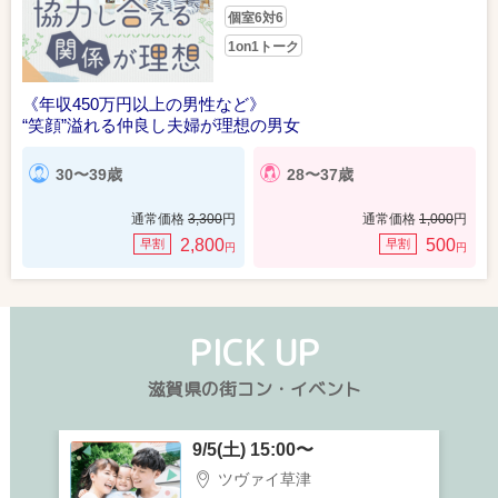
個室6対6
1on1トーク
《年収450万円以上の男性など》
“笑顔”溢れる仲良し夫婦が理想の男女
30〜39歳
28〜37歳
通常価格
3,300
円
通常価格
1,000
円
2,800
500
早割
早割
円
円
PICK UP
滋賀県の街コン・イベント
9/5(土) 15:00〜
ツヴァイ草津