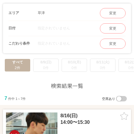
草津
エリア
変更
指定されていません
日付
変更
指定されていません
こだわり条件
変更
すべて
8/9(日)
8/10(月)
8/11(火)
8/12(
2件
0件
0件
0件
0件
検索結果一覧
7
件中 1～7件
空席あり
8/16(日)
14:00〜15:30