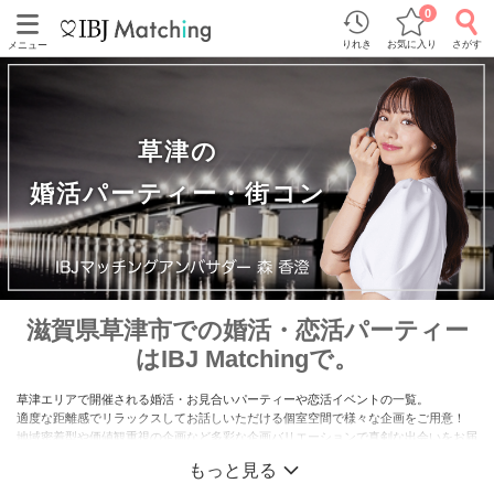
0
りれき
お気に入り
さがす
メニュー
草津の
婚活パーティー・街コン
滋賀県草津市での婚活・恋活パーティー
はIBJ Matchingで。
草津エリアで開催される婚活・お見合いパーティーや恋活イベントの一覧。
適度な距離感でリラックスしてお話しいただける個室空間で様々な企画をご用意！
地域密着型や価値観重視の企画など多彩な企画バリエーションで真剣な出会いをお届
けしています♪
もっと見る