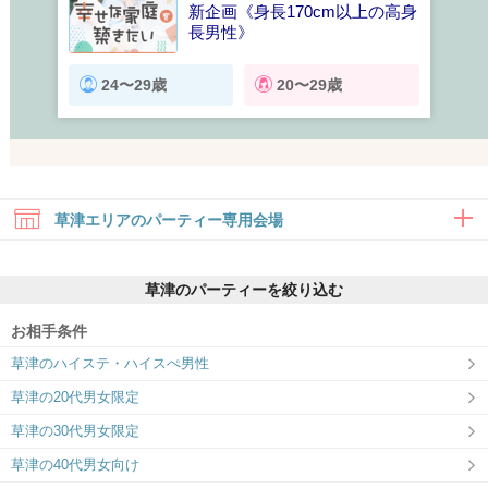
新企画《身長170cm以上の高身
長男性》
将来を見据えたお付き合いがし
たい男女
24〜29歳
20〜29歳
草津エリアのパーティー専用会場
草津のパーティーを絞り込む
お相手条件
草津のハイステ・ハイスぺ男性
ツヴァイ草津
草津の20代男女限定
JR南草津駅より徒歩1分！全席個室のパ
ーティー専用会場♪
草津の30代男女限定
草津の40代男女向け