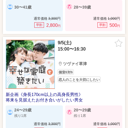
30〜41歳
28〜39歳
通常価格
3,300
円
通常価格
1,000
円
2,800
500
早割
早割
円
円
9/5(土)
15:00〜16:30
ツヴァイ草津
個室6対6
恋人のことを大切にしたい
新企画《身長170cm以上の高身長男性》
将来を見据えたお付き合いがしたい男女
24〜29歳
20〜29歳
残り1席
残り1席
通常価格
3,300
円
通常価格
1,000
円