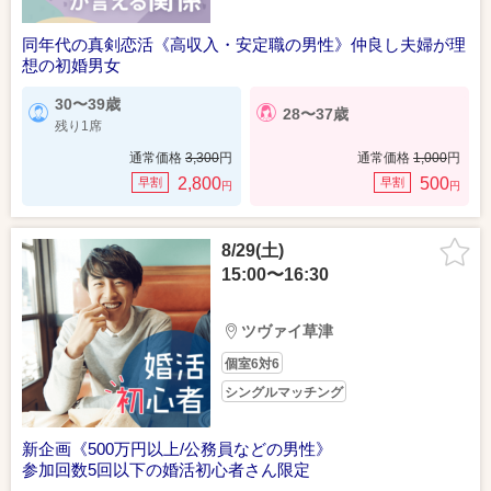
同年代の真剣恋活《高収入・安定職の男性》仲良し夫婦が理
想の初婚男女
30〜39歳
28〜37歳
残り1席
通常価格
3,300
円
通常価格
1,000
円
2,800
500
早割
早割
円
円
8/29(土)
15:00〜16:30
ツヴァイ草津
個室6対6
シングルマッチング
新企画《500万円以上/公務員などの男性》
参加回数5回以下の婚活初心者さん限定