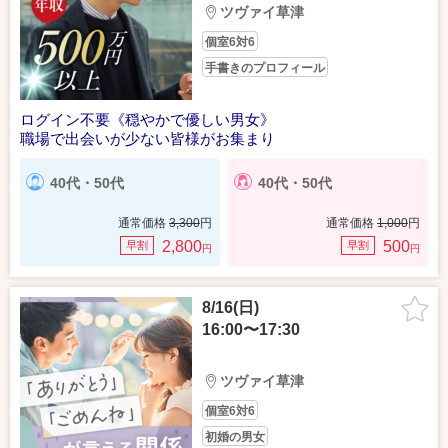
ツヴァイ草津
個室6対6
手書きのプロフィール
ログイン不要《穏やかで優しい男女》
職場で出会いが少ない皆様がお集まり
40代・50代
40代・50代
通常価格
3,300
円
通常価格
1,000
円
2,800
500
早割
早割
円
円
8/16(日)
16:00〜17:30
ツヴァイ草津
個室6対6
初婚の男女