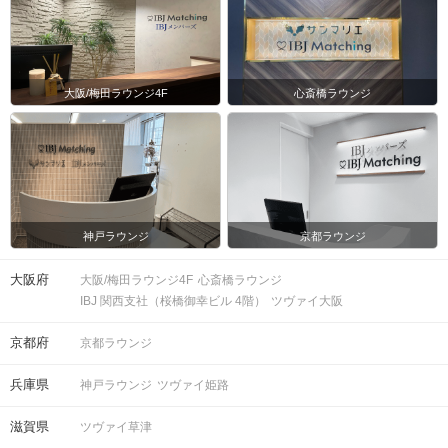
大阪/梅田ラウンジ4F
心斎橋ラウンジ
神戸ラウンジ
京都ラウンジ
大阪府
大阪/梅田ラウンジ4F
心斎橋ラウンジ
IBJ 関西支社（桜橋御幸ビル 4階）
ツヴァイ大阪
京都府
京都ラウンジ
兵庫県
神戸ラウンジ
ツヴァイ姫路
滋賀県
ツヴァイ草津