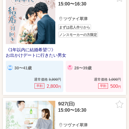
15:00〜16:30
ツヴァイ草津
まずは恋人作りから
ノンスモーカーの方限定
《1年以内に結婚希望♡》
お出かけデートに行きたい男女
30〜41歳
28〜39歳
通常価格
3,300
円
通常価格
1,000
円
2,800
500
早割
早割
円
円
9/27(日)
15:00〜16:30
ツヴァイ草津