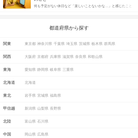
送るLINEでのデートの誘い方のコツをご紹介します。例文も混じ
何も予定がない休日など「楽しいことないかな…」と感じたこと
えながら解説するので、ぜひ参考にしてください。
がある人もいるのでは？ 日常が退屈に感じるなら、いますぐ楽し
いことを始めましょう！ いますぐ楽しい気分になれる対処法か
ら、恋愛・自分磨き・趣味などジャンル別の楽しいことまで、16
の楽しいことアイデアを集めました♪ いままさに楽しいことを探し
都道府県から探す
ている方は必見です。
関東
東京都
神奈川県
千葉県
埼玉県
茨城県
栃木県
群馬県
関西
大阪府
京都府
兵庫県
滋賀県
奈良県
和歌山県
東海
愛知県
静岡県
岐阜県
三重県
北海道
北海道
東北
岩手県
宮城県
福島県
甲信越
新潟県
山梨県
長野県
北陸
富山県
石川県
中国
岡山県
広島県