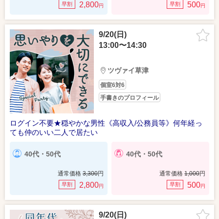
2,800
500
早割
早割
円
円
9/20(日)
13:00〜14:30
ツヴァイ草津
個室6対6
手書きのプロフィール
ログイン不要★穏やかな男性《高収入/公務員等》何年経っ
ても仲のいい二人で居たい
40代・50代
40代・50代
通常価格
3,300
円
通常価格
1,000
円
2,800
500
早割
早割
円
円
9/20(日)