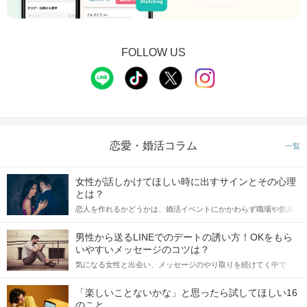
FOLLOW US
恋愛・婚活コラム
一覧
女性が話しかけてほしい時に出すサインとその心理
とは？
恋人を作れるかどうかは、婚活イベントにかかわらず職場や飲み
会の場で女性が話しかけて欲しい時に出すサインに、早く気づい
てアプローチできるかにも左右されます。 これから恋人作りを本
男性から送るLINEでのデートの誘い方！OKをもら
格的に始めようとしている方は、女性が異性を求めて出すサイン
いやすいメッセージのコツは？
をしっかりと理解し、正しい行動に移せるかどうかが重要。 この
気になる女性と出会い、メッセージのやり取りを続けてく中で
記事では、女性が話しかけて欲しい時に出すサインとその心理を
「この人いいな」と感じたら、次はデートに誘いたくなるもの。
詳しく解説した後、婚活イベントで実際にサインを受け取った場
しかし、中には「どう誘ったらいいの？」とお困りの男性もいら
合にどのような行動に繋げるべきかをご紹介していきます。
「楽しいことないかな」と思ったら試してほしい16
っしゃるのではないでしょうか。 そこで今回は、男性から女性へ
のこと