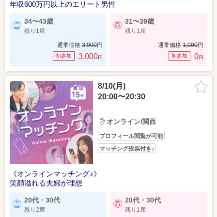
年収600万円以上のエリート男性
34〜43歳
31〜39歳
残り1席
残り1席
通常価格
3,900
円
通常価格
1,000
円
3,000
0
初参加
初参加
円
円
8/10(月)
20:00〜20:30
オンライン/関西
プロフィール閲覧が可能
マッチング投票付き♪
《オンラインマッチング♪》
笑顔溢れる夫婦が理想
20代・30代
20代・30代
残り2席
残り1席