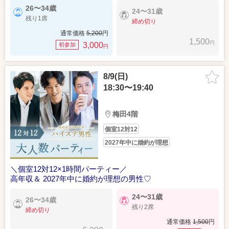
26〜34歳
24〜31歳
残り1席
締め切り
通常価格
5,200
円
1,500
円
3,000
初参加
円
8/9(日)
18:30〜19:40
梅田4階
個室12対12
2027年中に婚約が理想
＼個室12対12×1時間パーティー／
高年収＆ 2027年中に婚約が理想の男性♡
24〜31歳
26〜34歳
残り2席
締め切り
通常価格
1,500
円