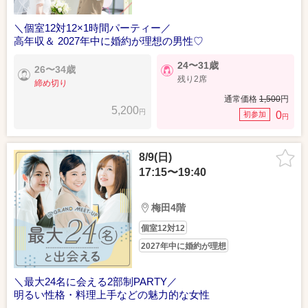
＼個室12対12×1時間パーティー／
高年収＆ 2027年中に婚約が理想の男性♡
24〜31歳
26〜34歳
残り2席
締め切り
通常価格
1,500
円
5,200
円
0
初参加
円
8/9(日)
17:15〜19:40
梅田4階
個室12対12
2027年中に婚約が理想
＼最大24名に会える2部制PARTY／
明るい性格・料理上手などの魅力的な女性