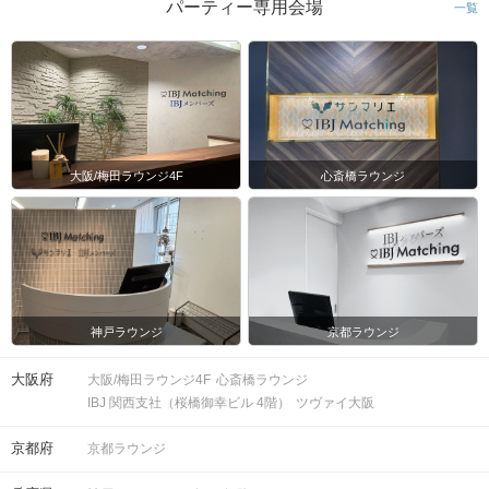
パーティー専用会場
一覧
大阪/梅田ラウンジ4F
心斎橋ラウンジ
神戸ラウンジ
京都ラウンジ
大阪府
大阪/梅田ラウンジ4F
心斎橋ラウンジ
IBJ 関西支社（桜橋御幸ビル 4階）
ツヴァイ大阪
京都府
京都ラウンジ