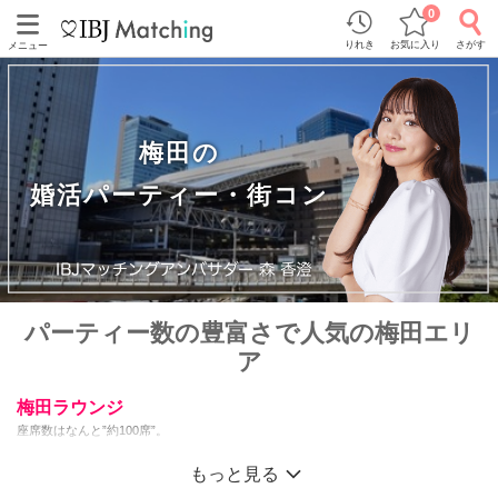
0
りれき
お気に入り
さがす
メニュー
梅田の
婚活パーティー・街コン
パーティー数の豊富さで人気の梅田エリ
ア
梅田ラウンジ
座席数はなんと”約100席”。
IBJ Matching関西エリアNo.1の大型ラウンジです。
開催本数もIBJ Matching関西エリアNo.1なので、価値観重視で出会いたい。趣味が同
もっと見る
じな方と出会いたい。同年代の方と出会いたいなど