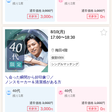
残り1席
残り2席
通常価格
3,900
円
通常価格
1,000
円
3,000
0
初参加
初参加
円
円
8/10(月)
17:00〜18:30
梅田4階
個室8対8
シングルマッチング
＼会った瞬間から好印象♡／
ノンスモーカー＆清潔感がある方
40代
40代
残り1席
残り2席
通常価格
3,900
円
通常価格
1,000
円
3,000
0
初参加
初参加
円
円