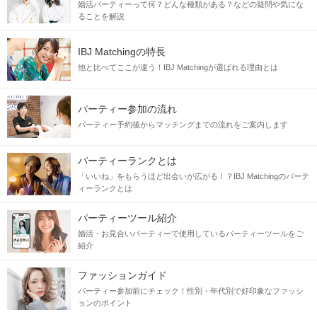
婚活パーティーって何？どんな種類がある？などの疑問や気にな
ることを解説
IBJ Matchingの特長
他と比べてここが違う！IBJ Matchingが選ばれる理由とは
パーティー参加の流れ
パーティー予約後からマッチングまでの流れをご案内します
パーティーランクとは
「いいね」をもらうほど出会いが広がる！？IBJ Matchingのパーテ
ィーランクとは
パーティーツール紹介
婚活・お見合いパーティーで使用しているパーティーツールをご
紹介
ファッションガイド
パーティー参加前にチェック！性別・年代別で好印象なファッシ
ョンのポイント