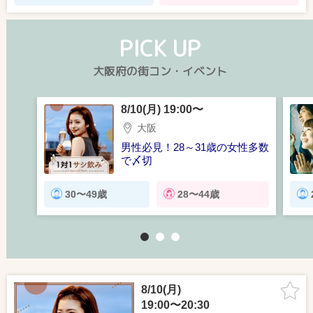
PICK UP
大阪府の街コン・イベント
8/10(月) 19:00〜
大阪
男性必見！28～31歳の女性多数
で〆切
【1対1で話せる】大人のナイト
パーティー
30〜49歳
28〜44歳
1
2
3
8/10(月)
19:00〜20:30