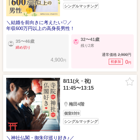
シングルマッチング
＼結婚を前向きに考えたい♡／
年収600万円以上の高身長男性！
32〜41歳
35〜46歳
残り2席
締め切り
通常価格
2,900
円
4,900
円
0
初参加
円
8/11(火・祝)
11:45〜13:15
梅田4階
個室8対8
シングルマッチング
＼神社仏閣・御朱印巡り好き♪／