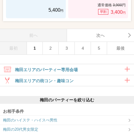
通常価格
3,900
円
5,400
円
3,400
早割
円
前へ
次へ
最初
1
2
3
4
5
最後
梅田エリアのパーティー専用会場
梅田エリアの街コン・趣味コン
合コン・食事付き
梅田のパーティーを絞り込む
6対6～｜食事・ドリンク付きグループト
ーク
お相手条件
大阪/梅田ラウンジ4F
IBJ 関西支社（桜橋御幸ビル 4階）
梅田のハイステ・ハイスぺ男性
IBJ Matching関西 最大規模の会場
カジュアルな出会いを多数開催！
梅田の20代男女限定
趣味コン・体験コン