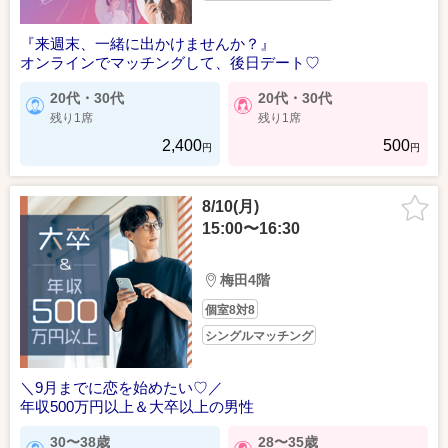
『来週末、一緒に出かけませんか？』
オンラインでマッチングして、後日デート♡
20代・30代
20代・30代
残り1席
残り1席
2,400
500
円
円
8/10(月)
15:00〜16:30
梅田4階
個室8対8
シングルマッチング
＼9月までに恋を始めたい♡／
年収500万円以上＆大卒以上の男性
30〜38歳
28〜35歳