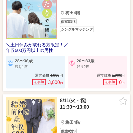
梅田4階
個室8対8
シングルマッチング
＼土日休みが取れる方限定！／
年収500万円以上の男性
28〜36歳
26〜33歳
残り1席
残り2席
通常価格
4,900
円
通常価格
1,900
円
3,000
0
初参加
初参加
円
円
8/11(火・祝)
11:30〜13:00
梅田4階
個室8対8