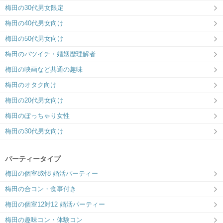
梅田の30代男女限定
6対6～｜同じ趣味のお相手と出会える
梅田の40代男女向け
梅田の50代男女向け
梅田のバツイチ・婚姻歴理解者
ツヴァイ大阪
大阪徒歩2分でアクセス抜群☆
梅田の映画など共通の趣味
梅田のオタク向け
梅田の20代男女向け
梅田のぽっちゃり女性
梅田の30代男女向け
パーティータイプ
梅田の個室8対8 婚活パーティー
梅田の合コン・食事付き
梅田の個室12対12 婚活パーティー
梅田の趣味コン・体験コン