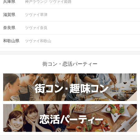
兵庫県
神戸ラウンジ
ツヴァイ姫路
滋賀県
ツヴァイ草津
奈良県
ツヴァイ奈良
和歌山県
ツヴァイ和歌山
街コン・恋活パーティー