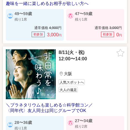
趣味を一緒に楽しめるお相手が欲しい方へ
49〜59歳
47〜59歳
残り1席
残り1席
通常価格
4,900
円
通常価格
3,000
円
3,000
0
初参加
初参加
円
円
8/11(火・祝)
12:00〜14:00
大阪
人気スポットへ
大人の遠足
＼プラネタリウムも楽しめる☆科学館コン／
〈同年代〉友人同士は同じグループでOK
27〜34歳
28〜36歳
残り2席
残り1席