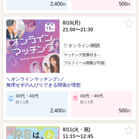
2,400
500
円
円
8/10(月)
21:00〜21:30
オンライン/関西
マッチング投票付き♪
プロフィール閲覧が可能
＼オンラインマッチング♪／
無理せずのんびりできる関係が理想
30代・40代
30代・40代
残り1席
残り1席
2,400
500
円
円
8/11(火・祝)
11:15〜12:45