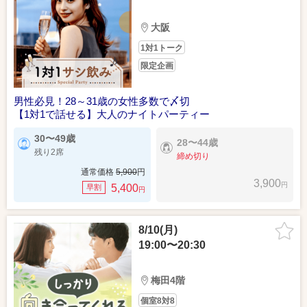
大阪
1対1トーク
限定企画
男性必見！28～31歳の女性多数で〆切
【1対1で話せる】大人のナイトパーティー
30〜49歳
28〜44歳
残り2席
締め切り
通常価格
5,900
円
3,900
円
5,400
早割
円
8/10(月)
19:00〜20:30
梅田4階
個室8対8