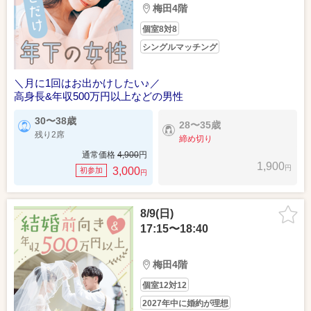
梅田4階
個室8対8
シングルマッチング
＼月に1回はお出かけしたい♪／
高身長&年収500万円以上などの男性
30〜38歳
28〜35歳
残り2席
締め切り
通常価格
4,900
円
1,900
円
3,000
初参加
円
8/9(日)
17:15〜18:40
梅田4階
個室12対12
2027年中に婚約が理想