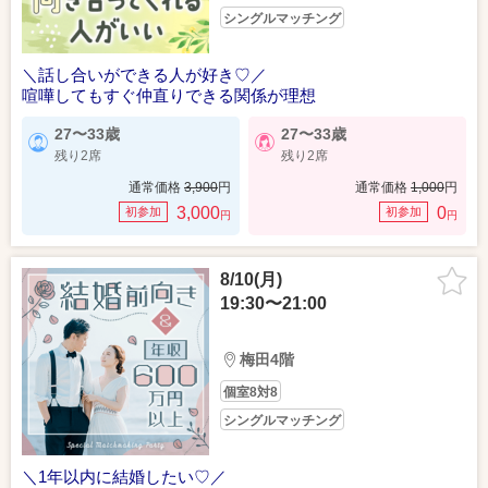
シングルマッチング
＼話し合いができる人が好き♡／
喧嘩してもすぐ仲直りできる関係が理想
27〜33歳
27〜33歳
残り2席
残り2席
通常価格
3,900
円
通常価格
1,000
円
3,000
0
初参加
初参加
円
円
8/10(月)
19:30〜21:00
梅田4階
個室8対8
シングルマッチング
＼1年以内に結婚したい♡／