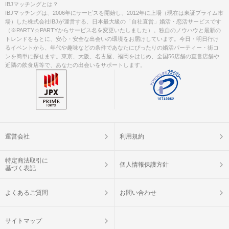
IBJマッチングとは？
IBJマッチングは、2006年にサービスを開始し、2012年に上場（現在は東証プライム市
場）した株式会社IBJが運営する、日本最大級の「自社直営」婚活・恋活サービスです
（※PARTY☆PARTYからサービス名を変更いたしました）。独自のノウハウと最新の
トレンドをもとに、安心・安全な出会いの環境をお届けしています。今日・明日行け
るイベントから、年代や趣味などの条件であなたにぴったりの婚活パーティー・街コ
ンを簡単に探せます。東京、大阪、名古屋、福岡をはじめ、全国56店舗の直営店舗や
近隣の飲食店等で、あなたの出会いをサポートします。
運営会社
利用規約
特定商法取引に
個人情報保護方針
基づく表記
よくあるご質問
お問い合わせ
サイトマップ