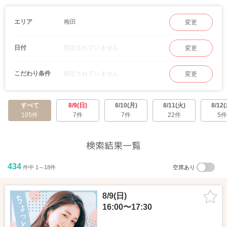
自分に合ったパーティーを探せます。
梅田
エリア
合コン型パーティー
変更
カフェやレストラン、有名ホテルなど、
幅広い会場で開催しています。
指定されていません
日付
変更
会場の雰囲気や料理などを楽しみながら出会えます。
指定されていません
こだわり条件
変更
すべて
8/9(日)
8/10(月)
8/11(火)
8/12(
105件
7件
7件
22件
5件
検索結果一覧
434
件中 1～18件
空席あり
8/9(日)
16:00〜17:30