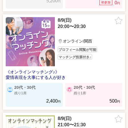
5,200
円
0
初参加
円
8/9(日)
20:00〜20:30
オンライン/関西
プロフィール閲覧が可能
マッチング投票付き♪
《オンラインマッチング♪》
愛情表現を大事にする人が好き
20代・30代
20代・30代
残り1席
残り1席
2,400
500
円
円
8/9(日)
21:00〜21:30