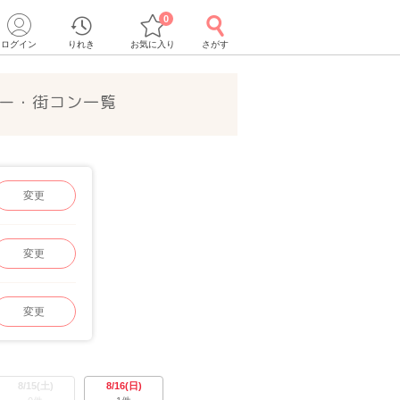
0
ログイン
りれき
お気に入り
さがす
ー・街コン一覧
変更
変更
変更
8/15(土)
8/16(日)