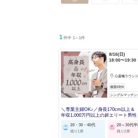
1件
0件
0
1
件中 1～1件
8/16(日)
18:00〜19:30
心斎橋ラウン
個室8対8
シングルマッチン
＼専業主婦OK♪／身長170cm以上＆
年収1,000万円以上の超エリート男性
20・30・40代
20～30代
残り1席
残り2席