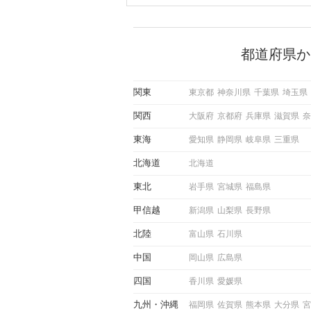
ントにかかわらず職場や飲み
で女性が話しかけて欲しい時
サインに、早く気づいてアプ
できるかにも左右されます。
から恋人作りを本格的に始め
都道府県か
している方は、女性が異性を
出すサインをしっかりと理解
しい行動に移せるかどうかが
関東
東京都
神奈川県
千葉県
埼玉県
この記事では、女性が話しか
しい時に出すサインとその心
関西
大阪府
京都府
兵庫県
滋賀県
奈
しく解説した後、婚活イベン
際にサインを受け取った場合
東海
愛知県
静岡県
岐阜県
三重県
ような行動に繋げるべきかを
していきます。
北海道
北海道
東北
岩手県
宮城県
福島県
甲信越
新潟県
山梨県
長野県
北陸
富山県
石川県
中国
岡山県
広島県
四国
香川県
愛媛県
九州
沖縄
福岡県
佐賀県
熊本県
大分県
宮