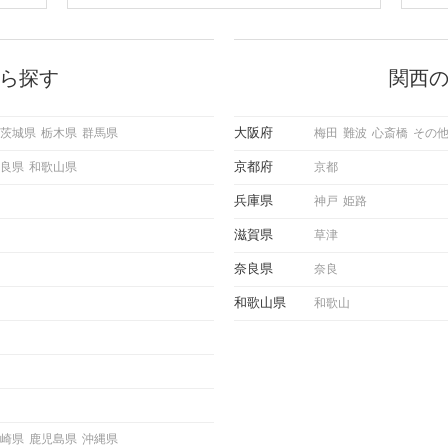
会の場
のやり取りを続けてく中で「この人
に出す
いいな」と感じたら、次はデートに
ローチ
誘いたくなるもの。 しかし、中に
 これ
は「どう誘ったらいいの？」とお困
ようと
りの男性もいらっしゃるのではない
ら探す
関西
求めて
でしょうか。 そこで今回は、男性
し、正
から女性へ送るLINEでのデートの
重要。
誘い方のコツをご紹介します。例文
大阪府
茨城県
栃木県
群馬県
梅田
難波
心斎橋
その
けて欲
も混じえながら解説するので、ぜひ
理を詳
参考にしてください。
京都府
良県
和歌山県
京都
トで実
にどの
兵庫県
神戸
姫路
ご紹介
滋賀県
草津
奈良県
奈良
和歌山県
和歌山
崎県
鹿児島県
沖縄県