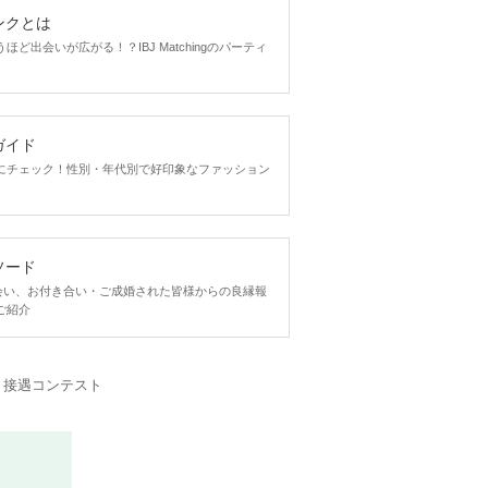
ンクとは
ど出会いが広がる！？IBJ Matchingのパーティ
ガイド
にチェック！性別・年代別で好印象なファッション
ソード
ngで出会い、お付き合い・ご成婚された皆様からの良縁報
ご紹介
・接遇コンテスト