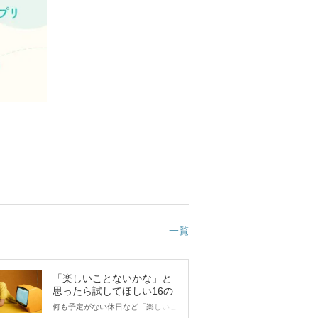
一覧
「楽しいことないかな」と
思ったら試してほしい16の
こと
何も予定がない休日など「楽しいこ