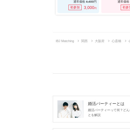
通常価格
4,400
円
通常価格
3,000
初参加
初参
円
IBJ Matching
関西
大阪府
心斎橋
婚活パーティーとは
婚活パーティーって何？どん
とを解説