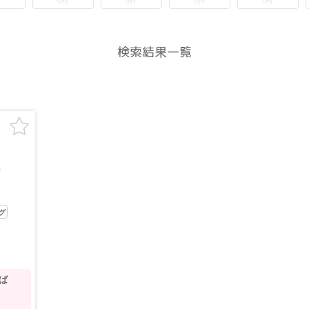
件
0件
0件
0件
0件
検索結果一覧
ジ
グ
半ば