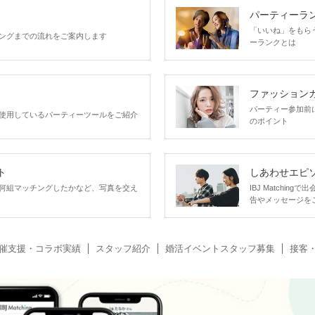
パーティーラ
「いいね」をもらうほ
ングまでの流れをご案内します
ーランクとは
ファッション
パーティー参加前
使用しているパーティーツールをご紹介
のポイント
ト
しあわせエピ
何組マッチングしたかなど、写真を交え
IBJ Matchi
告やメッセージを
催支援・コラボ実績
スタッフ紹介
婚活イベントスタッフ募集
接客