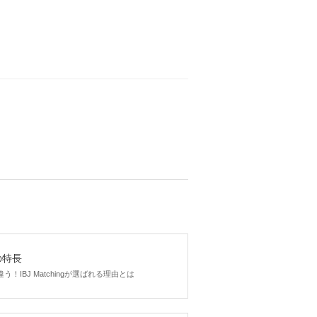
gの特長
！IBJ Matchingが選ばれる理由とは