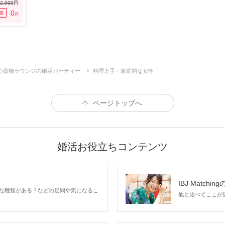
2,000
円
0
加
円
心斎橋ラウンジの婚活パーティー
料理上手・家庭的な女性
ページトップへ
婚活お役立ちコンテンツ
IBJ Matchin
な種類がある？などの疑問や気になるこ
他と比べてここが違う