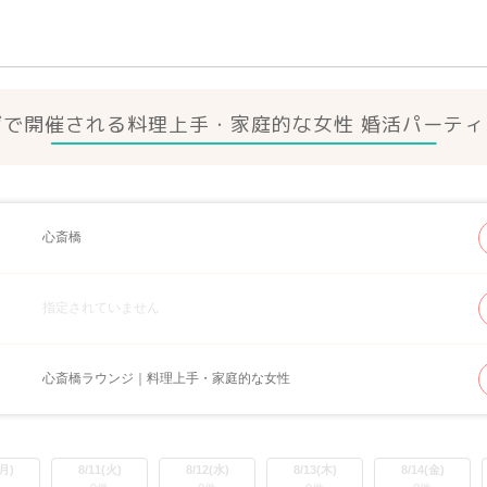
ジで開催される料理上手・家庭的な女性 婚活パーティ
心斎橋
指定されていません
心斎橋ラウンジ｜料理上手・家庭的な女性
(月)
8/11(火)
8/12(水)
8/13(木)
8/14(金)