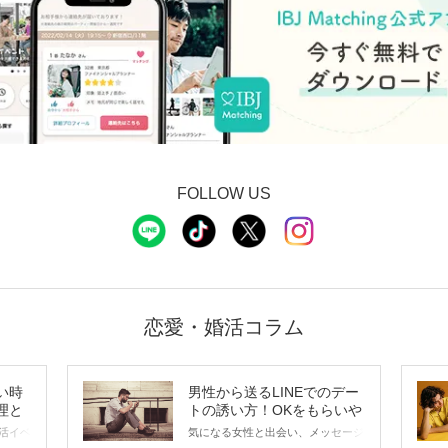
FOLLOW US
恋愛・婚活コラム
い時
男性から送るLINEでのデー
理と
トの誘い方！OKをもらいや
すいメッセージのコツは？
活イベ
気になる女性と出会い、メッセージ